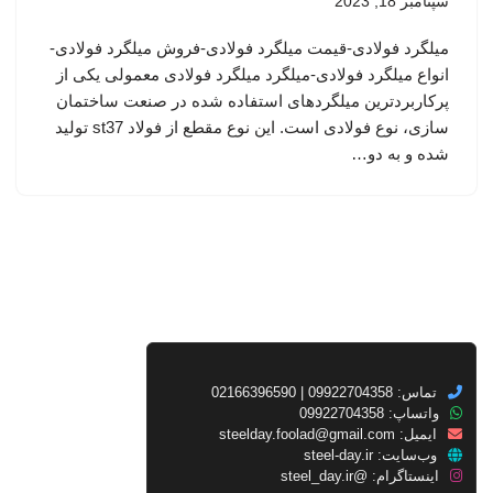
سپتامبر 18, 2023
میلگرد فولادی-قیمت میلگرد فولادی-فروش میلگرد فولادی-
انواع میلگرد فولادی-میلگرد میلگرد فولادی معمولی یکی از
پرکاربردترین میلگردهای استفاده شده در صنعت ساختمان
سازی، نوع فولادی است. این نوع مقطع از فولاد st37 تولید
شده و به دو…
تماس: 09922704358 | 02166396590
واتساپ: 09922704358
ایمیل:
steelday.foolad@gmail.com
وب‌سایت:
steel-day.ir
اینستاگرام:
@steel_day.ir