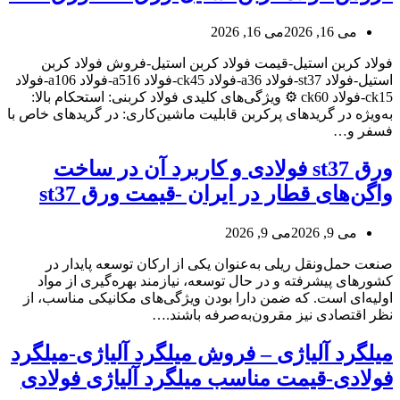
می 16, 2026
می 16, 2026
فولاد کربن استیل-قیمت فولاد کربن استیل-فروش فولاد کربن
استیل-فولاد st37-فولاد a36-فولاد ck45-فولاد a516-فولاد a106-فولاد
ck15-فولاد ck60 ⚙️ ویژگی‌های کلیدی فولاد کربنی: استحکام بالا:
به‌ویژه در گریدهای پرکربن قابلیت ماشین‌کاری: در گریدهای خاص با
فسفر و…
ورق st37 فولادی و کاربرد آن در ساخت
واگن‌های قطار در ایران -قیمت ورق st37
می 9, 2026
می 9, 2026
صنعت حمل‌ونقل ریلی به‌عنوان یکی از ارکان توسعه پایدار در
کشورهای پیشرفته و در حال توسعه، نیازمند بهره‌گیری از مواد
اولیه‌ای است. که ضمن دارا بودن ویژگی‌های مکانیکی مناسب، از
نظر اقتصادی نیز مقرون‌به‌صرفه باشند.…
میلگرد آلیاژی – فروش میلگرد آلیاژی-میلگرد
فولادی-قیمت مناسب میلگرد آلیاژی فولادی