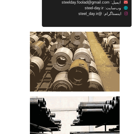
ایمیل:
steelday.foolad@gmail.com
وب‌سایت:
steel-day.ir
اینستاگرام:
@steel_day.ir