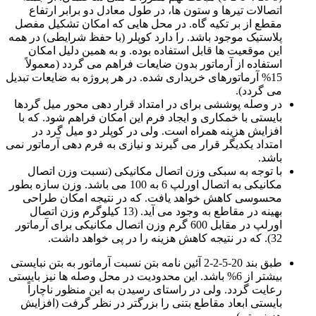
اتصالات تیرها و ستون ها، در طول معادل دو برابر ارتفاع
مقطع از بر تکیه گاه. در محل هایی که امکان تشکیل مفصل
پلاستیک موجود باشد. را دارد کوپلر (با حفظ شرایطی) در همه
این موقعیت ها قابل استفاده بوده. و به همین دلیل امکان
استفاده از آرماتور بدون ضایعات فراهم می گردد (معمولاً
15% آرماتورهای خریداری شده. در هر پروژه به ضایعات تبدیل
می گردد).
در وصله پوششی برای در امتداد قرار دهی محور میل گردها
بایستی با خمکاری و ایجاد فرم این امکان فراهم شود. که با
افزایش هزینه همراه است. ولی در کوپلر دو میل گرد در
امتداد یکدیگر قرار می گیرند و نیازی به فرم دهی آرماتور نمی
باشد.
با توجه به سبکی وزن اتصال مکانیکی (نسبت وزن اتصال
مکانیکی به اتصال اورلپ 6 به 100 می باشد. وزن سازه بطور
محسوسی کاهش خواهد یافت. که در نتیجه امکان طراحی
بهینه در مقاطع به وجود می آید. (13 کیلوگرم وزن اتصال
اورلپ در مقابل 600 گرم وزن اتصال مکانیکی برای آرماتور
32). که در نتیجه کاهش هزینه را در پی خواهد داشت.
طبق بند 20-5-2-2 آئین نامه بتن نسبت آرماتور به بتن نبایستی
بیشتر از 6% باشد. این محدودیت در محل وصله ها نیز بایستی
رعایت گردد. ولی در راستای رسیدن به این منظور ناچاراً
بایستی ابعاد مقاطع بتنی را بزرگتر در نظر گرفت (افزایش