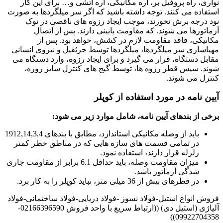
نواری، راه پروفیل بر، اره مکانیکی، اره آتشی و… برای این کار
استفاده می کنند. توجه داشته باشید که اگر سر میلگردها به صورت
نود درجه برش نخورند، موجب ایجاد رزوه های ناقصی در نوک
آرماتورها می شوند. که مقاومت پایینی دارند. پس از اتصال
مکانیکی، فاقد مقاومت لازم در کشش، خواهد بود. پس از
مهیاسازی سر میلگردها، میلگردها توسط جرثقیل و نیروی انسانی
مقابل دستگاه، قرار می گیرد و برای ایجاد رزوه، وارد دستگاه می
شوند. سپس قطر رزوه ها، توسط گیج های کنترل سایز روزه،
کنترل می شوند.
آیین نامه در مورد استفاده از کوپلر
برخی از بندهای آیین نامه، شامل موارد زیر می شود:
باید از وصله مکانیکی استاندارد، مطابق با بندهای 1912,14,3,4
در تمامی قسمت های سازه هایی که در مناطق خطر کمتر
زلزله قرار دارند، استفاده نمود.
میزان مقاومت وصله، باید حداقل 6.1 برابر از مقاومت جاری
شدگی آرماتور باشد.
در قطرهای بیش از 36 میلی متر، نباید کوپلر را به کار برد.
فروش انواع استیل-فولاد نسوز -فولاد دریایی-فولاد ساختمانی-فولاد
آلیاژی (استیل دی) ((ارتباط سریع با واحد فروش 02166396590-
09922704358))