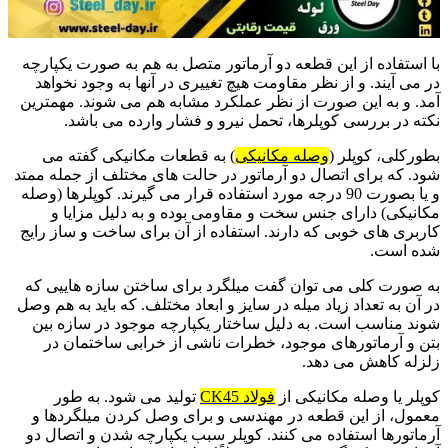
با استفاده از این قطعه دو آرماتور متصل به هم به صورت یکپارچه
در می آیند. و از نظر مقاومت هیچ تغییری در آنها به وجود نخواهد
آمد. و به این صورت از نظر عملکرد مشابه هم می شوند. مهمترین
نکته در بررسی کوپلرها، تحمل نیرو و فشار وارده می باشد.
بطورکلی، کوپلر (
وصله مکانیکی
) به قطعات مکانیکی گفته می
شود. که برای اتصال دو آرماتور در حالت های مختلف از جمله ممتد
و یا بصورت 90 درجه مورد استفاده قرار می گیرند. کوپلرها (وصله
مکانیکی) دارای جنس سخت و مقاومی بوده و به دلیل مزایا و
کاربری های خوبی که دارند. استفاده از آن برای ساخت و ساز رایج
شده است.
به صورت کلی می توان گفت میلگرد برای ساختن سازه هاییی که
در آن به تعداد زیاد میله در سایز و ابعاد مختلف. که باید به هم وصل
شوند مناسب است. به دلیل ساختار یکپارچه موجود در سازه بین
بتن و آرماتورهای موجود، خطرات ناشی از خرابی ساختمان در
زلزله کاهش می دهد.
کوپلر یا وصله مکانیکی از
فولاد CK45
تولید می شود. به طور
معمول، از این قطعه در مهندسی و برای وصل کردن میلگردها و
آرماتورها استفاده می کنند. کوپلر سبب یکپارچه شدن و اتصال دو