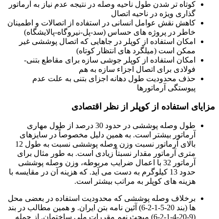
کوتاه تر شدن طول ناحیه وصله در نتیجه عدم نیاز به آرماتور
گذاری ویژه در ناحیه اتصال
کاهش نقش عوامل انسانی در استفاده از اتصالات و اطمینان
خاطر در پروژه های حساس (سد-پل-نیروگاه-پالایشگاه)
امکان استفاده از کوپلر در جاهایی که اتصال پوششی غیر
ممکن است (میلگرد های انتظار کوتاه)
امکان استفاده از کوپلر جوشی سازه برای مقاطع بتنی-
فولادی برای اتصال اجزاء سازه به هم
حذف محدودیت طول دهانه اجزای بتنی به علت عدم
پیوستگی آرماتورها
مزایای استفاده از کوپلر از نظر اقتصادی
طول وصله پوششی در حدود 30 درصد از طول مهاری
آرماتور بیشتر است. به همین دلیل مخصوصاً در سایزهای
بالای آرماتور نسبت وزن وصله پوششی نسبت به طول 12
متری آرماتور مقدار نسبتاً زیادی است. به طور مثال برای
آرماتور 32 با اعمال ضرایب مربوطه، وزن وصله پوششی
حدود 13 کیلوگرم به دست می آید. که هزینه آن در مقایسه با
هزینه های کوپلر به مراتب بیشتر است.
برخلاف وصله پوششی که محدودیت استفاده در بعضی محل
ها (بند 20-5-1-2-6) آئین نامه بتن ایران. و همین مطالب در بند
(9-20-4-1-2-6) مبحث نهم مقررات ملی ساختمان. از جمله