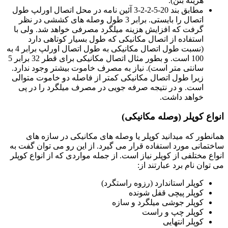
هزینه بتن).
مطابق بند 20-5-2-2-3 آئین نامه در محل اتصال اورلپ طول
اتصال را بایستی. برابر 3 طول وصله های کششی در نظر
گرفت که افزایش هزینه میلگرد مصرفی خواهد شد. ولی با
استفاده از اتصال مکانیکی که طول بسیار کوتاهی دارد
(نسبت طول اتصال مکانیکی به طول اتصال اورلپ برابر 4 به
100 است. و بطور مثال اتصال مکانیکی برای قطر 32 برابر 5
سانتی متر است). نیاز به مصرف خاموت بیشتر وجود ندارد.
زیرا طول اتصال مکانیکی کمتر از فاصله دو خاموت متوالی
است. و در نتیجه صرفه جویی در مصرف میلگرد را در پی
خواهد داشت.
انواع کوپلر (وصله مکانیکی)
همانطور که میدانید کوپلر یا وصله های مکانیکی در سازه های
ساختمانی مورد استفاده قرار می گیرد. از این رو می توان گفت به
انواع مختلفی از کوپلر نیاز است. از جمله مواردی که از انواع کوپلر
می توان نام برد عبارتند از:
کوپلر استاندارد (رزوه راستگرد)
کوپلر پیچی قفل شونده
کوپلر جوشی میلگرد و سازه
کوپلر چپ و راست
کوپلر انتهایی