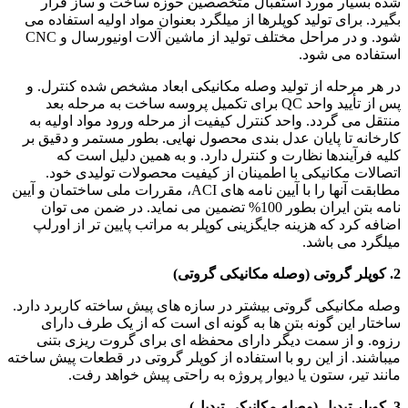
شده بسیار مورد استقبال متخصصین حوزه ساخت و ساز قرار
بگیرد. برای تولید کوپلرها از میلگرد بعنوان مواد اولیه استفاده می
شود. و در مراحل مختلف تولید از ماشین آلات اونیورسال و CNC
استفاده می شود.
در هر مرحله از تولید وصله مکانیکی ابعاد مشخص شده کنترل. و
پس از تأیید واحد QC برای تکمیل پروسه ساخت به مرحله بعد
منتقل می گردد. واحد کنترل کیفیت از مرحله ورود مواد اولیه به
کارخانه تا پایان عدل بندی محصول نهایی. بطور مستمر و دقیق بر
کلیه فرآیندها نظارت و کنترل دارد. و به همین دلیل است که
اتصالات مکانیکی با اطمینان از کیفیت محصولات تولیدی خود.
مطابقت آنها را با آیین نامه های ACI، مقررات ملی ساختمان و آیین
نامه بتن ایران بطور 100% تضمین می نماید. در ضمن می توان
اضافه کرد که هزینه جایگزینی کوپلر به مراتب پایین تر از اورلپ
میلگرد می باشد.
2. کوپلر گروتی (وصله مکانیکی گروتی)
وصله مکانیکی گروتی بیشتر در سازه های پیش ساخته کاربرد دارد.
ساختار این گونه بتن ها به گونه ای است که از یک طرف دارای
رزوه. و از سمت دیگر دارای محفظه ای برای گروت ریزی بتنی
میباشند. از این رو با استفاده از کوپلر گروتی در قطعات پیش ساخته
مانند تیر، ستون یا دیوار پروژه به راحتی پیش خواهد رفت.
3. کوپلر تبدیل (وصله مکانیکی تبدیل)