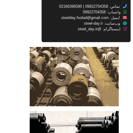
تماس: 09922704358 | 02166396590
واتساپ: 09922704358
ایمیل:
steelday.foolad@gmail.com
وب‌سایت:
steel-day.ir
اینستاگرام:
@steel_day.ir