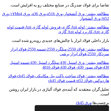
تقاضا برای فولاد ضدزنگ در صنایع مختلف رو به افزایش است.
مطالعه بیشتر: ورق آتشخوار-ورق a516-ورق a36- ورق ۱۷Mn4-ورق
St52-ورق آتشخوار
مطالعه بیشتر: لوله Api گازی-فروش لوله گازی Api-قیمت لوله
گازی Api-کاربرد لوله Api گازی
بازار داخلی فولاد ابزار با چالش‌های جدیدی روبه‌رو شده است.
مطالعه بیشتر: فولاد 2550-میلگرد 2550-تسمه 2550-فولاد ابزار
سردکار 2550-فولاد ابزار برشی
مطالعه بیشتر: ورق استیل 430-میلگرد استیل 430-تسمه استیل
430-فولاد نسوز 430- فولاد 430-فولاد 4016
مطالعه بیشتر: فولاد ساخت پاکت بیل مکانیکی-فولاد ck45-فولاد
هاردوکس-فولاد st52-قیمت فولاد ck45
تحلیل‌گران معتقدند که آینده‌ی فولاد آلیاژی در بازار ایران روشن
است.
برچسب‌ها:
ورق ck45