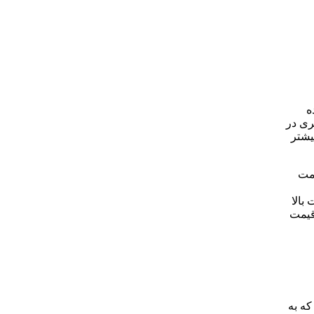
ه
ده. مانند ورق فولاد 304 مقاومت بیشتری در
گی بیشتر
ولادی 316 علاوه بر مقاومت
ت بالا
داد. معمولاً بین ورق های فولادی 316 و 316L تفاوت قیمت
 304 بیشتر است. عواملی که به