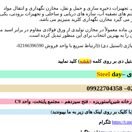
 تجهیزات ذخیره سازی و حمل و نقل، مخازن نگهداری و انتقال مواد
م های تصفیه آب، سازه های دریایی و ساحلی و تجهیزات برودتی، یکی 
 ماده معمولاً در مخازن تولیدی از ورق فولادی مقاوم در برابر اسید ما
فروش انواع استیل-فولاد نسوز -فولاد دریایی-فولاد ساختمانی-فولاد آلیاژی (استیل دی) ((ارتباط سریع با واحد فروش 02166396590-
تیل دی بر روی کلمه (
نقشه
) کلید نمایید
ی –
day
Steel
021
خانه شیرپاستوریزه – فتح سیزدهم – مجتمع پایتخت- واحد C9
ا کلیک بر روی لینک های زیر به ما بپیوندید
)
https://t.m
تلگرام