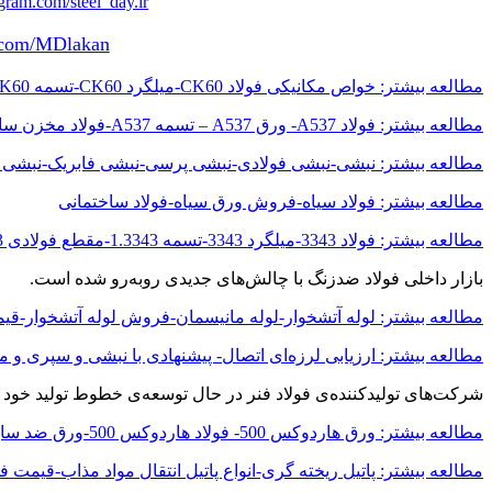
gram.com/steel_day.ir
er.com/MDlakan
مطالعه بیشتر: خواص مکانیکی فولاد CK60-میلگرد CK60-تسمه CK60-فولاد CK60-فولاد کربنی
مطالعه بیشتر: فولاد A537- ورق A537 – تسمه A537-فولاد مخزن سازی- فولاد A537 class 1-فولاد حرارتی
مطالعه بیشتر: نبشی-نبشی فولادی-نبشی پرسی-نبشی فابریک-نبشی L-نبشی V
مطالعه بیشتر: فولاد سیاه-فروش ورق سیاه-فولاد ساختمانی
مطالعه بیشتر: فولاد 3343-میلگرد 3343-تسمه 1.3343-مقطع فولادی 3343-فولاد تندبر 1.3343
بازار داخلی فولاد ضدزنگ با چالش‌های جدیدی روبه‌رو شده است.
مطالعه بیشتر: لوله آتشخوار-لوله مانیسمان-فروش لوله آتشخوار-قیم
مطالعه بیشتر: ارزیابی لرزه‌ای اتصال- پیشنهادی با نبشی و سپری و مق
شرکت‌های تولیدکننده‌ی فولاد فنر در حال توسعه‌ی خطوط تولید خود 
مطالعه بیشتر: ورق هاردوکس 500- فولاد هاردوکس 500-ورق ضد سایش-فروش هاردوکس 500
مطالعه بیشتر: پاتیل ریخته گری-انواع پاتیل انتقال مواد مذاب-قیمت ف