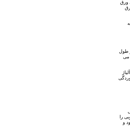
. ورق
رق
گر دمای محلول کمتر از 38 درجه
در طول
 می
آلیاژ
خوردگی
ی
کرد بسیار خوبی را
د و