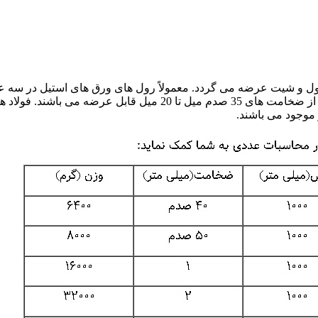
 رول و شیت عرضه می گردد. معمولاً رول های ورق های استیل در سه
100 و 125 و 150 سانتی متر تولید و عرضه می شوند. ورق های استیل از ضخامت های 35 صدم میل تا 20 میل قابل عرضه می باشند. 