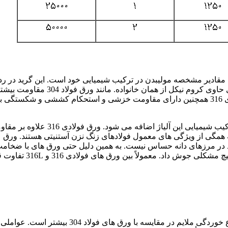
یکل حاوی مقادیر مشخصه مولیبدن در ترکیب شیمیایی خود است. این گرید در رد
فولاد زنگ نزن آستنیتی طبقه بندی می شود. و نسبت به سایر آلیاژهای حاوی کروم نیکل از همان خانوا
برابر خوردگی عمومی، حفره ای و شکافی نشان می دهد. ورق فولادی 316 همچنین دارای مقاومت خزشی و استحکام کششی و شکست
به منظور بهبود مقاومت در برابر خوردگی، 2 تا 3 درصد مولیبدن به ترکیب شیمیایی این آلیاژ اضافه می شود. ورق ف
که همگی از ویژگی های معمول فولادهای زنگ نزن آستنیتی هستند. ورق
جه 316 است. که به رسوب کاربید در مرزهای دانه حساس نیست. به همین دلیل حتی ورق های با ضخام
(بیش از حدود 6 میلی متر). از این ماده را می توان به راحتی و بدون هیچ مشکلی جوش 
مقاومت خوردگی ورق های فولاد 316 و 316L در برابر جو و سایر انواع خوردگی ملایم در مقایسه با ورق های فولاد