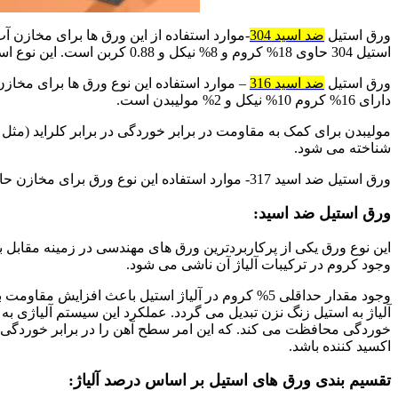
ورق استیل
ضد اسید 304
-موارد استفاده از این ورق ها برای مخازن
استیل 304 حاوی 18% کروم و 8% نیکل و 0.88 کربن است. این نوع استیل به نام 8-188 نیز شناخته می شود.
ورق استیل
ضد اسید 316
دارای 16% کروم 10% نیکل و 2% مولیبدن است.
مولیبدن برای کمک به مقاومت در برابر خوردگی در برابر کلراید (مثل آ
شناخته می شود.
ورق استیل ضد اسید 317- موارد استفاده این نوع ورق برای مخازن حاوی آب دریا با پوشش سطوح در برخورد با آب دریا می باشد.
ورق استیل ضد اسید:
این نوع ورق یکی از پرکاربردترین ورق های مهندسی در زمینه مقابل 
وجود کروم در ترکیبات آلیاژ آن ناشی می شود.
آلیاژ به استیل زنگ نزن تبدیل می گردد. عملکرد این سیستم آلیاژی ب
خوردگی محافظت می کند. که این امر سطح آهن را در برابر خوردگی مق
اکسید کننده باشد.
تقسیم بندی ورق های استیل بر اساس درصد آلیاژ: