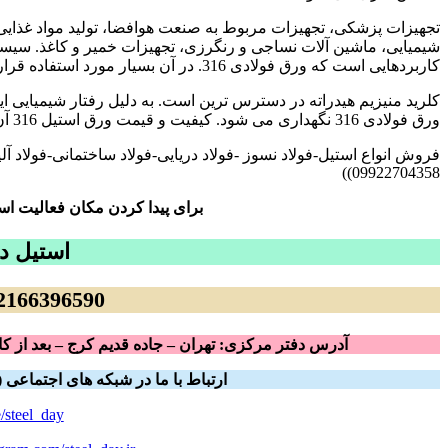
تجهیزات پزشکی، تجهیزات مربوط به صنعت هوافضا، تولید مواد غذایی.
شیمیایی، ماشین آلات نساجی و رنگرزی، تجهیزات خمیر و کاغذ. سیست
کاربردهایی است که ورق فولادی 316. در آن بسیار مورد استفاده قرار می گیرد مخازن نگهداری کلرید منیزیم می باشد.
کلرید منیزیم هیدراته در دسترس ترین است. به دلیل رفتار شیمیایی این
ورق فولادی 316 نگهداری می شود. کیفیت و قیمت ورق استیل 316 آن را به بهترین انتخاب برای این منظور تبدیل کرده است.
09922704358))
برای پیدا کردن مکان فعالیت اس
استیل د
66396590– 09922704358
آدرس دفتر مرکزی: تهران – جاده قدیم کرج – بعد از کار
ارتباط با ما در شبکه های اجتماعی (ب
e/steel_day