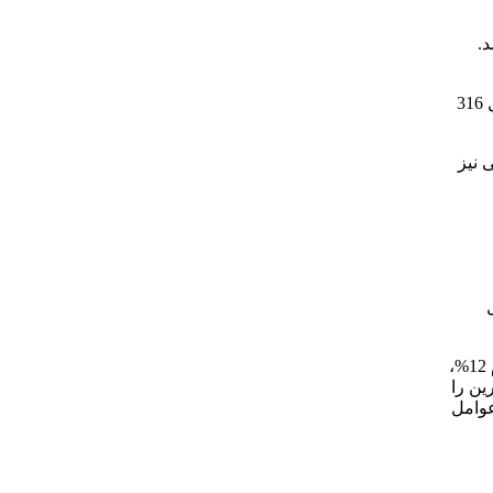
.
– موارد استفاده این نوع ورق ها برای مخازن و سیستم های صنایع دارویی، صنایع غذایی و شیمیایی می باشد. استیل 316
 نیز
وجود مقدار حداقلی 5% کروم در آلیاژ استیل باعث افزایش مقاومت به خوردگی آهن در برابر اسیدها می شود. که با افزایش این مقدار کروم 12%،
ین را
عوامل