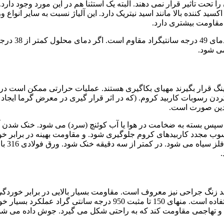
 تحت تأثیر قرار نمی دهند. البته یک استثنا هم در این مورد وجود دارد
و اکسید کننده بالا مانند اسید نیتریک دارد. این آلیاژ نسبت به سایر انواع و
مقاومت بیشتری دارد.
ورق استیل 316 در برابر اسید سولفوریک تا غلظت 5 درصد با حداکثر دمای 49 درجه سانتیگراد مقاوم است. ا
می شود.
لیات حرارتی آنیلینگ قرار بگیرند مهیای بکاگیری هستند. عملیات حرارتی ممکن است 
کردن رسوبات کاربید کروم. (که در اثر قرار گیری در معرض گرما ایجاد
رجه سانتی گراد گرم شده. و سپس بسته به ضخامت در هوا یا آب کوئنچ (سرد) می شود. خنک شدن 
د. تا از رسوب مجدد کاربیدهای کروم جلوگیری شود. و مقاومت بهینه در برابر 
ایجاد شود. در هر صورت، آلیاژ باید از دمای بازپخت تا دمایی که در آن فلز سیاه می شود. در کمتر از سه دقیقه خنک شود. ورق فولادی 316 با
 و فولاد ضد زنگ جراحی نیز معروف است. مقاومت بسیار بالایی در برابر خوردگ
دارد. کاملاً غیر مغناطیسی است و در محدوده دمایی وسیعی قابل استفاده است. منهای 150 تا مثبت 950 درجه سانتی گراد عمل
ده و تهاجمی مقاومت کند که به راحتی شکل می گیرد. جوش داده می شو