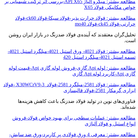
مطالعه بیشتر: میکرو آلیاژ API X65-بررسی اثر ترکیب شیمیایی بر
خواص مکانیکی فولاد X65
مطالعه بیشتر: فولاد حرارت پذیر-فولاد سیکا-فولاد ck60-فولاد
حرارتی-فولاد ck45-فولاد mo40
تحلیل‌گران معتقدند که آینده‌ی فولاد ضدزنگ در بازار ایران روشن
است.
مطالعه بیشتر: فولاد 4021- ورق استیل 4021-میلگرد استیل 4021-
تسمه استیل 4021-میلگرد استیل 420
مطالعه بیشتر: لوله Api گازی-فروش لوله گازی Api-قیمت لوله
گازی Api-کاربرد لوله Api گازی
مطالعه بیشتر: فولاد 2581-میلگرد 2581-فولاد X30WCrV9-3 -فولاد
ابزاری گرمکار 2581-فولاد قالبسازی
فناوری‌های نوین در تولید فولاد ضدزنگ باعث کاهش هزینه‌ها
شده‌اند.
مطالعه بیشتر: عملیات سطحی برای بهبود خواص فولاد-فروش
انواع استیل و فولاد آلیاژی
مطالعه بیشتر: معرفی 4 ورق فولادی پر کاربرد-ورق ضد سایش-