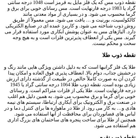
نقطه ذوب مس که یک فلز مایل به قرمز است 1048 درجه سانتی
گراد یا 1983 درجه فارنهایت است. مس رسانای خوبی برای برق و
گرما محسوب می شود. و در بسیاری از مواد معدنی مانند
کالکولسیت، بورنیت و … یافت می شود. مس معمولاً از طریق
روش ذوب شناخته می شود. و کاربرد عمده ای در صنایع الکتریکی
دارد. آلیاژهای مس به عنوان پوشش آبکاری مورد استفاده قرار می
گیرند. مس یکی از انعطاف پذیرترین فلزات است و به هیچ وجه
سخت و محکم نیست.
نقطه ذوب طلا
طلا یک فلز گرانبها است که به دلیل داشتن ویژگی هایی مانند رنگ و
درخشش جذاب، دوام بالا. انعطاف پذیری فوق العاده و امکان پیدا
کردن آن به صورت کاملاً خالص در طبیعت از گذشته دارای ارزش
زیادی بوده است. نقطه ذوب طلا 1064 درجه سانتی گراد یا 1945
درجه فارنهایت است. طلا یکی از فلزات متراکم است. و رسانای
خوبی برای گرما و برق محسوب می شود. به همین دلیل هم اغلب
در صنعت برق و الکترونیک برای آبکاری ارتباطا، سیستم های نیمه
هادی و… به کار می رود. از طلا در ماهواره ها برای کنترل دما و در
لباس های فضانوردان برای محافظت از آنها استفاده می شود.
همچنین از طلا برای ساخت پنجره های ساختمان های بزرگ اداری
هم استفاده می شود.
نقطه ذوب نقره