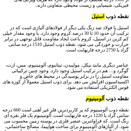
فیزیکی، شیمیایی و زیست محیطی متفاوتی دارند.
نقطه ذوب
استیل
استیل یا فولاد ضد زنگ یکی دیگر از فولادهای آلیاژی است که در
ترکیب آن حدود 10 تا 30 درصد کروم وجود دارد. با وجود مقدار خیلی
کم کربن در استیل، کروم باعث ایجاد مقاومت قابل توجهی در برابر
حرارت و خوردگی می شود. نقطه ذوب استیل 1510 درجه سانتی
گراد یا 2750 درجه فارنهایت است.
نقطه ذوب فلزات
عناصر دیگری مانند نیکل، مولیبدن، تیتانیوم، آلومینیوم، مس، ازت،
گوگرد و… هم در ترکیب استیل وجود دارد. وجود چنین ترکیباتی
مقاومت استیل را در برابر پوسیدگی در محیط های خاص و
اکسیداسیون افزایش می دهد. برای ذوب استیل معمولاً از کوره های
قوس الکتریکی استفاده می شود.
نقطه ذوب
آلومینیوم
نقطه ذوب آلومینیوم که پر کاربردترین فلز غیر آهنی است 660 درجه
سانتی گراد یا 1220 درجه فارنهایت است. آلومینیوم یک فلز نقره ای
رنگ است. که فراوانترین عنصر فلزی در پوسته زمین محسوب می
شود. از آلیاژهای آلومینیوم برای ساخت هواپیما، مصالح ساختمانی،