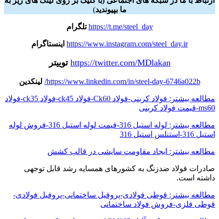
ارتباط با ما در شبکه های اجتماعی (با کلیک بر روی لینک های زیر به
ما بپیوندید
)
https://t.me/steel_day
تلگرام
https://www.instagram.com/steel_day.ir
اینستاگرام
https://twitter.com/MDlakan
توییتر
https://www.linkedin.com/in/steel-day-6746a022b/
لینکدین
مطالعه بیشتر: فولاد کربنی-فولاد Ck60-فولاد ck45-فولاد ck35-فولاد
ms60-قیمت فولاد کربنی
مطالعه بیشتر: لوله استیل 316-قیمت لوله استیل 316-فروش لوله
استیل 316-استنلس استیل 316
مطالعه بیشتر: ایجاد مقاومت سایشی در قالب کشش
صادرات فولاد ضدزنگ به کشورهای همسایه رشد قابل توجهی
داشته است.
مطالعه بیشتر: قوطی فولادی-پروفیل ساختمانی-پروفیل فولادی-
قوطی فلزی-فروش فولاد ساختمانی