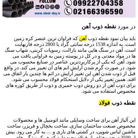
در مورد
نقطه ذوب آهن
باید بیان نمود نقطه ذوب
آهن
که فراوان ترین عنصر کره زمین
است. به اندازه 1538 درجه سانتی گراد یا 2800 درجه فارنهایت
است. آهن در سنگ هایی مانند بازالت، رسوبات کربنی، شهاب سنگ
ها در مواد معدنی و در کل در پوسته زمین به فراوانی یافت می
شود. آهن که یکی از پرکاربردترین عناصر در صنایع محسوب می
شود. در صورت گرم شدن آرایش اتم های آن تغییر می کند. در واقع
قبل از ذوب شدن آهن این تغییر آرایش در اتم ها چندین بار اتفاق می
افتد. همین تغییر یکی از دلایل استحکام فولاد محسوب می شود.
برای ذوب آهن از دو روش ذوب خمیری و ذوب از طریق کوره های
مخصوص استفاده می شود.
نقطه ذوب
فولاد
نقطه ذوب فلزات
این آلیاژ آهن برای ساخت وسایلی مانند اتومبیل ها و محصولات
مخصوص صنعت ساختمان سازی. ساخت یخچال و فریزر، ساخت
ماشین لباس شویی، در کشتی های باری و … به کار می رود. بیش
از 3500 درجه مختلف از فولاد وجود دارد که هریک ویژگی های