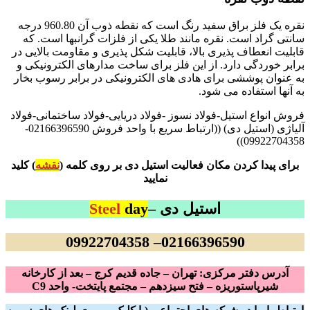
نقره یک فلز براق سفید رنگ است که نقطه ذوب آن 960.80 درجه
سانتی گراد است. نقره مانند طلا یکی از فلزات گرانبها است. که
قابلیت انعطاف پذیری بالا، قابلیت شکل پذیری و مقاومت بالایی در
برابر خوردگی دارد. از این فلز برای ساخت مدارهای الکترونیکی و
به عنوان پوششی برای هادی های الکترونیکی در برابر رسوب بخار
به آنها استفاده می شود.
فروش انواع استیل-فولاد نسوز -فولاد دریایی-فولاد ساختمانی-فولاد
آلیاژی (استیل دی) ((ارتباط سریع با واحد فروش 02166396590-
09922704358))
برای پیدا کردن مکان فعالیت استیل دی بر روی کلمه (
نقشه
) کلید
نمایید
استیل دی –
day
Steel
02166396590– 09922704358
آدرس دفتر مرکزی: تهران – جاده قدیم کرج – بعد از کارخانه
شیرپاستوریزه – فتح سیزدهم – مجتمع پایتخت- واحد C9