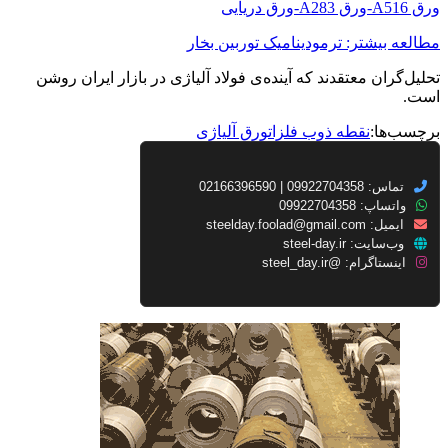
ورق A516-ورق A283-ورق دریایی
مطالعه بیشتر: ترمودینامیک توربین بخار
تحلیل‌گران معتقدند که آینده‌ی فولاد آلیاژی در بازار ایران روشن
است.
برچسب‌ها:
نقطه ذوب فلزات
ورق آلیاژی
تماس: 09922704358 | 02166396590
واتساپ: 09922704358
ایمیل:
steelday.foolad@gmail.com
وب‌سایت:
steel-day.ir
اینستاگرام:
@steel_day.ir