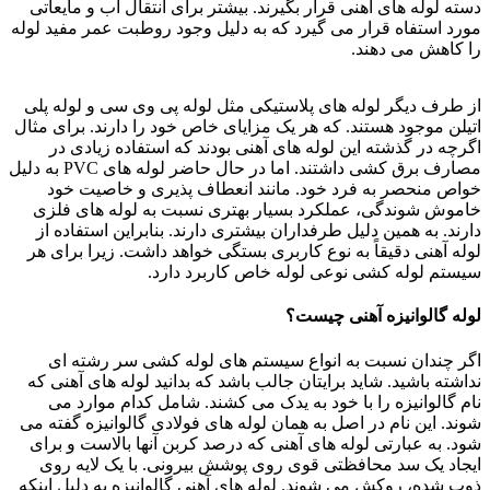
دسته لوله های آهنی قرار بگیرند. بیشتر برای انتقال آب و مایعاتی
مورد استفاه قرار می گیرد که به دلیل وجود روطبت عمر مفید لوله
را کاهش می دهند.
از طرف دیگر لوله های پلاستیکی مثل لوله پی وی سی و لوله پلی
اتیلن موجود هستند. که هر یک مزایای خاص خود را دارند. برای مثال
اگرچه در گذشته این لوله های آهنی بودند که استفاده زیادی در
مصارف برق کشی داشتند. اما در حال حاضر لوله های PVC به دلیل
خواص منحصر به فرد خود. مانند انعطاف پذیری و خاصیت خود
خاموش شوندگی، عملکرد بسیار بهتری نسبت به لوله های فلزی
دارند. به همین دلیل طرفداران بیشتری دارند. بنابراین استفاده از
لوله آهنی دقیقاً به نوع کاربری بستگی خواهد داشت. زیرا برای هر
سیستم لوله کشی نوعی لوله خاص کاربرد دارد.
لوله گالوانیزه آهنی چیست؟
اگر چندان نسبت به انواع سیستم های لوله کشی سر رشته ای
نداشته باشید. شاید برایتان جالب باشد که بدانید لوله های آهنی که
نام گالوانیزه را با خود به یدک می کشند. شامل کدام موارد می
شوند. این نام در اصل به همان لوله های فولادی گالوانیزه گفته می
شود. به عبارتی لوله های آهنی که درصد کربن آنها بالاست و برای
ایجاد یک سد محافظتی قوی روی پوشش بیرونی. با یک لایه روی
ذوب شده، روکش می شوند. لوله های آهنی گالوانیزه به دلیل اینکه