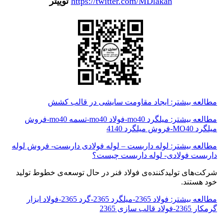
https://twitter.com/MDlakan
توییتر
مطالعه بیشتر: ایجاد مقاومت سایشی در قالب کشش
مطالعه بیشتر: میلگرد mo40-فولاد mo40-تسمه mo40-فروش
میلگرد MO40-فروش میلگرد 4140
مطالعه بیشتر: لوله داربست – لوله فولادی داربست- فروش لوله
داربست فولادی- لوله داربست چیست؟
شرکت‌های تولیدکننده‌ی فولاد فنر در حال توسعه‌ی خطوط تولید
خود هستند.
مطالعه بیشتر: فولاد 2365-میلگرد 2365-گرد 2365-فولاد ابزار
گرمکار 2365-فولاد قالب سازی 2365