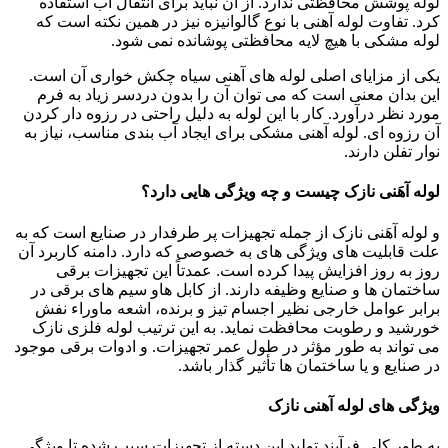
لوله پوشش محافظتی ندارد. از آن نباید برای انتقال آب استفاده
کرد. تفاوت لوله آهنی با نوع گالوانیزه نیز در همین نکته است که
لوله مشکی با هیچ لایه محافظتی پوشانده نمی شود.
یکی از مزایای اصلی لوله های آهنی سیاه چکش خواری آن است.
این بدان معنی است که می توان آن را بدون دردسر زیاد به فرم
مورد نظر درآورد. کار با این لوله به دلیل راحتی در رزوه دار کردن
آن رزوه ای. لوله آهنی مشکی برای ایجاد آب بندی مناسب، نیاز به
نوار تفلن دارند.
لوله آهَنی نازک چیست و چه ویژگی هایی دارد؟
و لوله آهَنی نازک از جمله تجهیزات پر طرفدار در صنایع است که به
علت قابلیت های ویژگی های به خصوصی که دارد. دامنه کاربرد آن
روز به روز افزایش پیدا کرده است. عمدتاً این تجهیزات برقی
ساختمان ها و صنایع وظیفه دارند. از کابل هاو سیم های برقی در
برابر عوامل خارجی نظیر اجسام تیز و برنده، اشعه ماوراء نفش
خورشید و رطوبت محافظت نماید. به این ترتیب لوله فلزی نازک
می تواند به طور مؤثر در طول عمر تجهیزات. و ادوات برقی موجود
در صنایع و یا ساختمان ها تأثیر گذار باشد.
ویژگی های لوله آهنی نازک
به طور کلی فرآیند تولید این دسته از تجهیزات سبب شده تا ویژگی