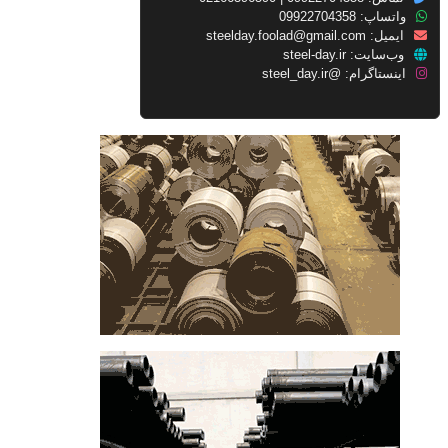
واتساپ: 09922704358
ایمیل:
steelday.foolad@gmail.com
وب‌سایت:
steel-day.ir
اینستاگرام:
@steel_day.ir