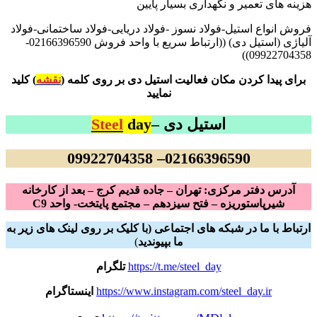
هزینه های تعمیر و نگهداری بسیار پایین
فروش انواع استیل-فولاد نسوز -فولاد دریایی-فولاد ساختمانی-فولاد
آلیاژی (استیل دی) ((ارتباط سریع با واحد فروش 02166396590-
09922704358))
برای پیدا کردن مکان فعالیت استیل دی بر روی کلمه (
نقشه
) کلید
نمایید
استیل دی –
day
Steel
02166396590– 09922704358
آدرس دفتر مرکزی: تهران – جاده قدیم کرج – بعد از کارخانه
شیرپاستوریزه – فتح سیزدهم – مجتمع پایتخت- واحد C9
ارتباط با ما در شبکه های اجتماعی (با کلیک بر روی لینک های زیر به
ما بپیوندید
)
https://t.me/steel_day
تلگرام
https://www.instagram.com/steel_day.ir
اینستاگرام