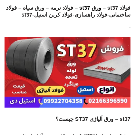
فولاد st37 –
ورق st37
– فولاد نرمه – ورق سیاه – فولاد
ساختمانی-فولاد راهسازی-فولاد کربن استیل-st37
فولاد st37
st37 – ورق آلیاژی ST37 چیست؟