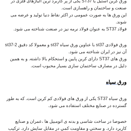
ورق کربن استیل یا ST37 یکی از پر کاربرد ترین آلیاژهای فلزی در
صنعت و ساختمان و راهسازی است.
این ورق ها به صورت عمومی در اکثر نقاط دنیا تولید و عرضه می
شوند.
فولاد ST37 به عنوان فولاد نرمه نیز در صنعت شناخته می شود.
ورق فولادی st37 با عناوین ورق سیاه st37 و معمولا کد دقیق st37-2
آن نیز در ایران شناخته می شود.
ورق های ST37 دارای کربن پایین و استحکام بالا داشته. و به همین
دلیل در مصارف ساختمان سازی بسیار محبوب است.
ورق سیاه
ورق سیاه ST37 یکی از ورق های فولادی کم کربن است. که به طور
گسترده در صنایع مختلف استفاده می شود.
خصوصا در ساخت شاسی و بدنه ی اتومبیل ها ،عمران و صنایع
کاربرد دارد. و ﺳﺨﺘﻲ و ﻣﻘﺎوﻣﺖ ﻛﻤﻲ در مقابل ﺳﺎﻳﺶ دارد. ترکیب