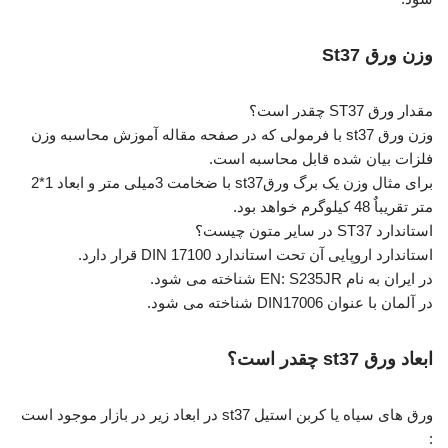
وزن ورق St37
مقدار ورق ST37 چقدر است؟
وزن ورق st37 با فرمولی که در صفحه مقاله آموزش محاسبه وزن
فلزات بیان شده قابل محاسبه است.
برای مثال وزن یک برگ ورقst37 با ضخامت 3میلی متر و ابعاد 1*2
متر تقریباٌ 48 کیلوگرم خواهد بود.
استاندارد ST37 در سایر متون چیست؟
استاندارد اروپایی آن تحت استاندارد DIN 17100 قرار دارد.
در ایران به نام EN: S235JR شناخته می شود.
در آلمان با عنوان DIN17006 شناخته می شود.
ابعاد ورق st37 چقدر است؟
ورق های سیاه یا کربن استیل st37 در ابعاد زیر در بازار موجود است
: