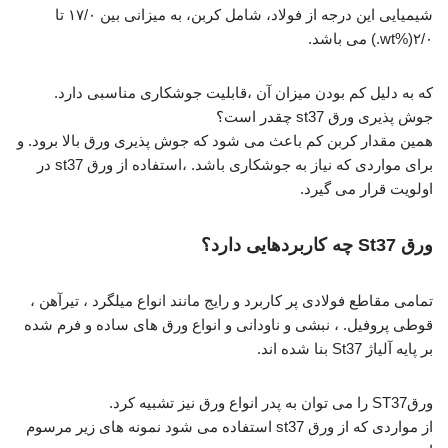
شیمیایی این درجه از فولاد، شامل کربن، به میزانی بین ۱۷/۰ تا
۲/۰(%wt.) می باشد.
که به دلیل کم بودن میزان آن ،قابلیت جوشکاری مناسبی دارد.
جوش پذیری ورق st37 چقدر است؟
همین مقدار کربن کم باعث می شود که جوش پذیری ورق بالا برود. و
برای مواردی که نیاز به جوشکاری باشد. ،استفاده از ورق st37 در
اولویت قرار می گیرد.
ورق St37 چه کاربردهایی دارد؟
تمامی مقاطع فولادی پر کاربرد و رایج مانند انواع میلگرد ، تیرآهن ،
قوطی پروفیل. ، نبشی و ناودانی و انواع ورق های ساده و فرم شده
بر پایه آلیاژ St37 بنا شده اند.
ورقST37 را می توان به پدر انواع ورق نیز تشبیه کرد.
از مواردی که از ورق st37 استفاده می شود نمونه های زیر مرسوم