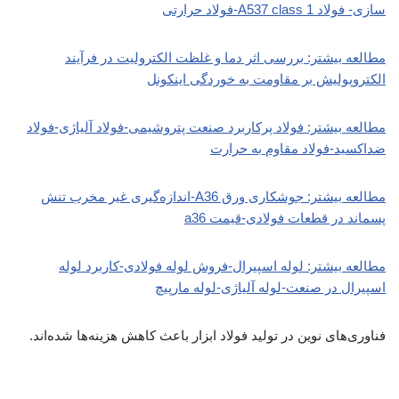
سازی- فولاد A537 class 1-فولاد حرارتی
مطالعه بیشتر: بررسی اثر دما و غلظت الکترولیت در فرآیند
الکتروپولیش بر مقاومت به خوردگی اینکونل
مطالعه بیشتر: فولاد پرکاربرد صنعت پتروشیمی-فولاد آلیاژی-فولاد
ضداکسید-فولاد مقاوم به حرارت
مطالعه بیشتر: جوشکاری ورق A36-اندازه‌گیری غیر مخرب تنش
پسماند در قطعات فولادی-قیمت a36
مطالعه بیشتر: لوله اسپیرال-فروش لوله فولادی-کاربرد لوله
اسپیرال در صنعت-لوله آلیاژی-لوله مارپیچ
فناوری‌های نوین در تولید فولاد ابزار باعث کاهش هزینه‌ها شده‌اند.