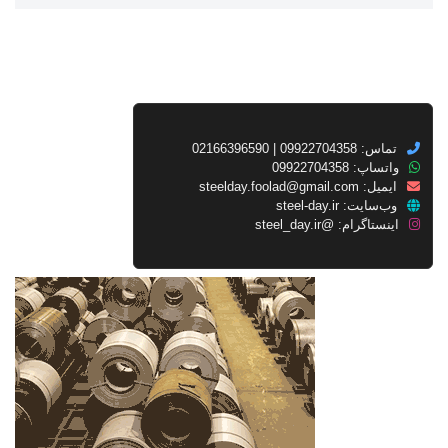
تماس: 09922704358 | 02166396590
واتساپ: 09922704358
ایمیل:
steelday.foolad@gmail.com
وب‌سایت:
steel-day.ir
اینستاگرام:
@steel_day.ir