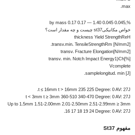
max.
%,by mass 0.17 0.17 — 1.40 0.045 0.045
خواص مکانیکیst37 چیست و چه مقدار است؟
thickness Yield StrengthReH
[N/mm2] transv.min. TensileStrengthRm.
[N/mm2]transv. Fracture Elongation
[%]transv. min. Notch Impact Energy1)Ch
Vcomplete
samplelongitud. min [J].
t ≤ 16mm t > 16mm 235 225 Degree: 0 AV: 27J.
t < 3mm t ≥ 3mm 360-510 340-470 Degree: 0 AV: 27J
Up to 1.5mm 1.51-2.00mm 2.01-2.50mm 2.51-2.99mm ≥ 3mm
16 17 18 19 24 Degree: 0 AV: 27J.
مفهوم St37