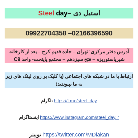
استیل دی –
day
Steel
02166396590– 09922704358
آدرس دفتر مرکزی: تهران – جاده قدیم کرج – بعد از کارخانه
شیرپاستوریزه – فتح سیزدهم – مجتمع پایتخت- واحد C9
ارتباط با ما در شبکه های اجتماعی (با کلیک بر روی لینک های زیر
به ما بپیوندید
)
https://t.me/steel_day
تلگرام
https://www.instagram.com/steel_day.ir
اینستاگرام
https://twitter.com/MDlakan
توییتر