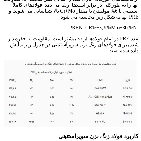
آنها را به طورکلی در برابر اسیدها ارتقا می دهد. فولادهای کاملاً
آستنیتی با 6% مولیبدن با مقدار Cr+Mo بالا شناسایی می شوند. و
PRE آنها به شکل زیر محاسبه می شود.
PREN=CR%+3,3(%Mo)+30(%N)
عدد PRE در تمام فولادها از 35 بیشتر است. مقاومت به حفره دار
شدن برای فولادهای زنگ نزن سوپرآستنیتی در جدول زیر نمایش
داده شده است.
کاربرد فولاد زنگ نزن سوپرآستنیتی