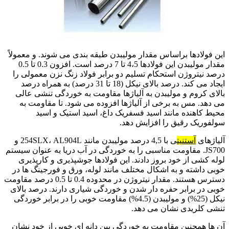
فولاد زنگ نزن سوپرآستنیتی
این فولادها براساس مقدار مولیبدن طبقه بندی می شوند. و معمولاً
مقدار مولیبدن این فولادها 4،5 تا 7 درصد است. افزون 0.3 تا 0.5
درصد نیتروژن استحکام تسلیم دو برابر فولاد زنگ نزن معمولی را
ایجاد می کند. درصد بالای نیکل (18 تا 31 درصد) به همراه درصد
بالای کروم و مولیبدن به آلیاژها مقاومت به خوردگی تنشی عالی
می دهد. مس به برخی از آلیاژها افزوده می شود. تا مقاومت به
محیط کاهنده مانند اسید فسفریک داغ، اسید استیک و اسید
سولفوریک رقیق را افزایش دهد.
آلیاژهای
آستنیت
ی با 4,5 درصد مولیبدن مانند 254SLX، AL904L و
JS700. مقاومت مناسبی را به خوردگی در آب دریا به عنوان سیستم
لوله کشی از خود بروز دادند. این فولادها جوشپذیری و کارپذیری
خوبی داشته و به اشکال مختلف مانند لوله، ورق و فورجینگ ها در
دسترس هستند. مقدار نیتروژن در محدوده 0.4 تا 0.5 درصد مقاومت
خوبی در برابر حفره دار شدن و خوردگی شیاری دارند. درصد بالای
نیکل (25%) و مولیبدن (4.5%) مقاومت خوبی را در برابر خوردگی
تنشی کلریدی نشان می دهد.
آن ها همچنین مقاومت به خوردگی بین دانه ای خوبی از خود نشان