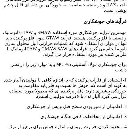
ناحیه HAZ و در نتیجه حساسیت به خوردگی بین دانه ای قابل چشم
پوشی است.
فرآیندهای جوشکاری
مهمترین فرایند جوشکاری مورد استفاده SMAW و GTAW اتوماتیک
و دستی با فلز پرکننده هستند. فرآیند GTAW بدون فلز پرکننده باید
تنها در مواردی استفاده شود که عملیات حرارتی آنیل محلول سازی
ثانویه انجام می گیرد. فرآیندهای GMAW,SAW و PAW اتوماتیک با
فلز پر کننده نیز مورد استفاده قرار می گیرند.
برای جوشکاری فولاد آستنیتی 6% MO باید موارد زیر را در نظر
داشت
1- استفاده از فلزات پرکننده که به اندازه کافی با مولیبدن آلیاژ شده
به گونه ای است که. جوش ها نسبت به فلز پایه مقاومت به
خوردگی بیشتری دارند. (فلز پرکننده ای که معمولاً مورد استفاده
قرار می گیرد آلیاژ 352 با 9 درصد مولیبدن است).
2- اطمینان از تمیز بودن سطح قبل و پس از جوشکاری
3- اطمینان از محافظت کافی هنگام جوشکاری
4- محدود کردن حرارت ورودی و اندازه جوش برای پرهیز از ترک