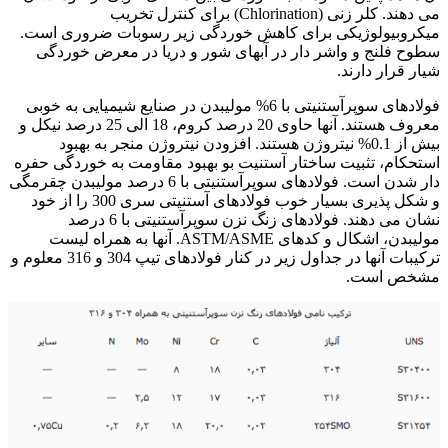
می دهند. کلر زنی (Chlorination) برای کنترل تخریب
میکروبیولوژیکی برای کاهش خوردگی زیر رسوبات ضروری است.
سطوح فلنج و واشر دار در آبهای شور و دریا در معرض خوردگی
شیار قرار دارند.
فولادهای سوپرآستنیتی با 6% مولیبدن در صنایع شیمیایی به خوبی
معروف هستند. آنها حاوی 20 درصد کروم، 18 الی 25 درصد نیکل و
بیش از 0.1% نیتروژن هستند. افزودن نیتروژن منجر به بهبود
استحکام، تثبیت ساختار آستنیت بو بهبود مقاومت به خوردگی حفره
دار شدن است. فولادهای سوپرآستنیتی با 6 درصد مولیبدن چقرمگی
و شکل پذیری بسیار خوب فولادهای آستنیتی سری 300 را از خود
نشان می دهند. فولادهای زنگ نزن سوپرآستنیتی با 6 درصد
مولیبدن، اشکال و کدهای ASTM/ASME. آنها به همراه لیست
ترکیبات آنها در جداول زیر در کنار فولادهای تیپ 304 و 316 معلوم و
مشخص است.