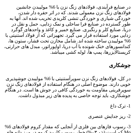
در صنایع فرآیندی، فولادهای زنگ نزن با 6% مولیبدن جانشین
فولادهای زنگ نزن معمولی شدند. که در اثر حفره دار شدن،
خوردگی شیاری و خوردگی تنشی کلریدی تخریب شده اند. آنها به
طور گسترده در صنایع فرا ساحلی و نمک زدایی، حمل و نقل در
دریا، صنایع کلر و رنگبری. صنایع خمیر و کاغذ و واحدهای گوگرد
زدایی مورد استفاده قرار می گیرد. تجهیزاتی که از فولاد آستنیتی با
6% مولیبدن ساخته شده اند. شامل مخازن تحت فشار، ستون ها،
کندانسورهای خنک شونده با آب دریا، اواپوراتور، مبدل های حرارتی،
کریستالایزرها، پمپ ها، لوله کشی میباشد.
جوشکاری
در کل، فولادهای زنگ نزن سوپرآستنیتی با 6% مولیبدن جوشپذیری
خوبی دارند. موضوع اصلی در هنگام استفاده از فولادهای زنگ نزن
سوپرفریتی مقاومت به خوردگی کافی در جوش ها است. در هنگام
جوشکاری، باید توجه خاصی به پدیده های زیر مبذول داشت.
1- ترک داغ
2- ریز جدایش عنصری
3- رسوب فازهای بین فلزی از آنجایی که مقدار کروم فولادهای 6%
Mo کم است (<۰۳,۰%) خطر رسوب کاربید کروم در مرز دانه های