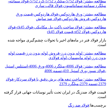
مطالعه بیشتر: فولاد 5752-میلگرد 5752-گرد 5752-فولاد سمانته-
میلگرد سمانته-سمانتاسیون-فولاد قالب سازی
مطالعه بیشتر: ورق هاردوکس-فولاد هاردوکس-قیمت ورق
هاردوکس-فروش هاردوکس-فولاد ضد سایش
مطالعه بیشتر: فولاد ساخت پاکت بیل مکانیکی-فولاد ck45-فولاد
هاردوکس-فولاد st52-قیمت فولاد ck45
بازار فولاد فنر در ماه‌های اخیر با تحولات چشم‌گیری مواجه شده
است.
مطالعه بیشتر: لوله بدون درز-فروش لوله بدون درز-قیمت لوله
بدون درز-لوله مانیسمان-لوله فولادی
مطالعه بیشتر: فولاد 4006-میلگرد 4006-ورق 4006-استنلس استیل
-فولاد نسوز-ورق استیل 410-تسمه 4006
مطالعه بیشتر: ساخت تیغه های برش دقیق با فولاد سردکار-فولاد
2379-تسمه 2379-میلگرد 2379
قیمت فولاد ضدزنگ در ایران تحت تأثیر نوسانات جهانی قرار گرفته
است.
برچسب‌ها:
فولاد ضد زنگ