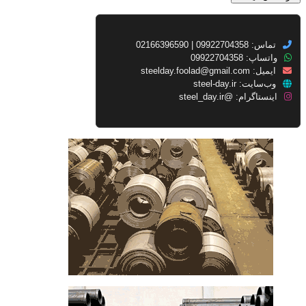
تماس: 09922704358 | 02166396590
واتساپ: 09922704358
ایمیل:
steelday.foolad@gmail.com
وب‌سایت:
steel-day.ir
اینستاگرام:
@steel_day.ir