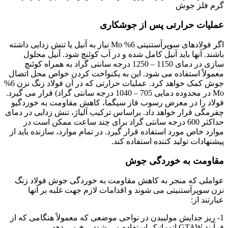
گرم فلز جوش
عملیات حرارتی پس از جوشکاری
اگر فولادهای سوپرآستنیتی 6% Mo نیاز به آنیل یا تنش زدایی داشته
باشند. آنها باید آنیل کامل شده و در آب کوئنچ شود. آنیل محلول
سازی در دمای 1150 – 1250 درجه سانتی گراد به همراه کوئنچ
معمولاً استفاده می شود. این به یکنواخت کردن خواص محل اتصال
جوش کمک خواهد کرد. عملیات حرارتی که در آن فولاد زنگ نزن 6%
Mo در محدوده دمایی 705 – 1040 درجه سانتی گراد) قرار می گیرد.
فولاد را در معرض رسوب فاز سیگما، کاهش مقاومت به خوردگیو
چقرمگی قرار خواهد داد. براساس ترکیب آلیاژ، تنش زدایی در دمای
حداکثر 600 درجه سانتی گراد برای چند ساعت ممکن است در
موارد خاص مورد استفاده قرار گیرد. در تمام موارد، سازنده باید از
پیشنهادات تولید کننده استفاده کند.
مقاومت به خوردگی جوش
عواملی که منجر به کاهش مقاومت به خوردگی جوش فولاد زنگ
نزن سوپرآستنیتی می شوند و اقدامات لازم جهت غلبه بر آنها
عبارتند از:
1- ریز جدایش مولیبدن در نواحی موضعی که معمولاً هنگامی که از
فرآیند GTAW اتوماتیک استفاده می شود، رخ می دهد.