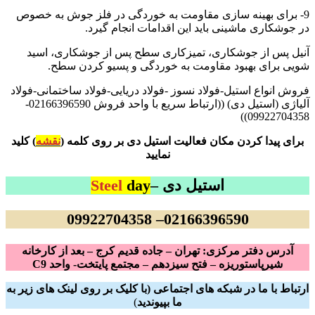
9- برای بهینه سازی مقاومت به خوردگی در فلز جوش به خصوص
در جوشکاری ماشینی باید این اقدامات انجام گیرد.
آنیل پس از جوشکاری، تمیزکاری سطح پس از جوشکاری، اسید
شویی برای بهبود مقاومت به خوردگی و پسیو کردن سطح.
فروش انواع استیل-فولاد نسوز -فولاد دریایی-فولاد ساختمانی-فولاد
آلیاژی (استیل دی) ((ارتباط سریع با واحد فروش 02166396590-
09922704358))
برای پیدا کردن مکان فعالیت استیل دی بر روی کلمه (
نقشه
) کلید
نمایید
استیل دی –
day
Steel
02166396590– 09922704358
آدرس دفتر مرکزی: تهران – جاده قدیم کرج – بعد از کارخانه
شیرپاستوریزه – فتح سیزدهم – مجتمع پایتخت- واحد C9
ارتباط با ما در شبکه های اجتماعی (با کلیک بر روی لینک های زیر به
ما بپیوندید
)