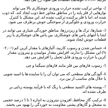
2- نواحی ترکیب نشده حرارت ورودی جوشکاری بالا می تواند
نوارهایی از فلز پایه را در مناطق مجاور خط ذوب ایجاد کند. که ذوب
شده اند. اما با فلز پرکننده ترکیب نشده اند. این مشکل با کنترل
حرارت ورودی و جلوگیری از سوختگی جوش برطرف می شود.
3- شیارها، ترک ها و ریزدرزها، مناطق خوردگی شیاری می توانند در
ابتدا یا انتهای پاس های جوشکاری. بین پاس های جوشکاری یا زیر
قطعات جوش ایجاد شوند.
4- حساس شدن و رسوب کاربید، آلیاژهای با مقدار کربن کم (<۰۲,۰
%) این مشکل را ندارند. افزایش مقدار مولیبدن و نیتروژن مقدار
کربن یا حرارت ورودی قابل تحمل را افزایش می دهد.
5- رسوب فازهای بین فلز مانند فازهای سیگما و چی
6- آلودگی های سطحی که می توان آن را با ساینده ها یا اسید شویی
یا حلال های مناسب از بین برد.
7- پوسته های اکسید سطحی یا رنگ که با فرآیند پوسته زدایی بر
طرف نشده اند.
8- ترکیب گاز محافظ، افزودن نیتروژن به اندازه 3 تا 5 درصد حجمی
به مشعل و گازهای پشتی مقاومت به خوردگی را بهبود می بخشد.