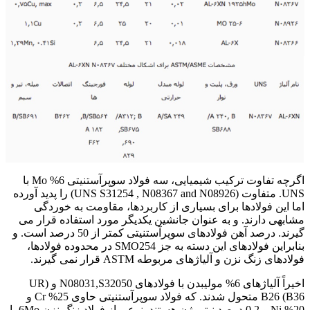
اگرچه تفاوت ترکیب شیمیایی، سه فولاد سوپرآستنیتی 6% Mo با
UNS. متفاوت (UNS S31254 , N08367 and N08926) را پدید آورده
اما این فولادها برای بسیاری از کاربردها، مقاومت به خوردگی
مشابهی دارند. و به عنوان جانشین یکدیگر مورد استفاده قرار می
گیرند. درصد آهن فولادهای سوپرآستنیتی کمتر از 50 درصد است. و
بنابراین فولادهای این دسته به جز SMO254 در محدوده فولادها،
فولادهای زنگ نزن و آلیاژهای مربوطه ASTM قرار نمی گیرند.
اخیراً آلیاژهای 6% مولیبدن با فولادهای N08031,S32050 و (UR
B36) B26 متحول شدند. که فولاد سوپرآستنیتی حاوی 25% Cr و
20% Ni و 0.2 درصد نیتروژن هستند. نوعی از فولاد زنگ نزن 6Mo با