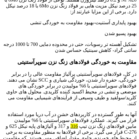
25 درصد نیکل مزیت هایی بر فولاد زنگ نزن 6Mo با 18 درصد نیکل
دارد. برخی از این مزایا عبارتند از:
بهبود پایداری آستنیت-بهبود مقاومت به خوردگی تنشی
بهبود پسیو شدن
تشکیل آهسته تر رسوبات، حتی در محدوده دمایی 700 تا 1000 درجه
سانتی گراد- کاهش سینتیک حساس شدن
مقاومت به خوردگی فولادهای زنگ نزن سوپرآستنیتی
در کل، فولادهای سوپرآستنیتی پرآلیاژ مقاومت عالی را در برابر
خوردگی، حفره دار شدن، خوردگی شیاری و SCC نشان می دهند.
فولادهای سوپرآستنیتی با 6% مولیبدن در برابر خوردگی های
موضعی و تنشی در محیط اکسید کننده کلریدی. محلول های حاوی
کلرید/سولفید و طیف وسیعی از فرآیندهای شیمیایی مقاومت می
کنند.
آنها به طور گسترده در کاربردهای خشن در آب دریا مورد استفاده
قرار می گیرند. عملکرد فولادهای سوپرآستنیتی با 6% مولیبدن
مابین فولادهای زنگ نزن تیپ
316
و 317 و آلیاژهای پایه نیکل 625 و
C-276 قرار می گیرد. برخی از فولادها به منظور مقاومت به برخی
از محیط های خورنده، حاوی مقدار اضافی مس هستند. که مقاومت