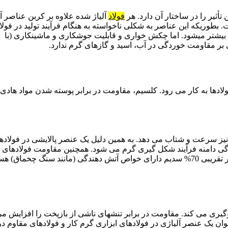
تأثیر را در ساختار آن دارد. هر
فولاد
آلیاژ شده علاوه بر کربن عناصر آ
بطوریکه این عناصر به شکلی ناخواسته به هنگام فرآیند تولید در فولا
د بیشتر میشود. اما چکش خواری و قابلیت جوشکاری و ماشینکاری (با
ی بر مقاومت خوردگی در آب، اسید و گازهای گرم ندارد.
ادها به کار می رود. کلسیم، مقاومت در برابر پوسته شدن مواد هادی
یز سرعت و شتاب می دهد. به همین دلیل یک عنصر پالایشی در فولادها
گی دامنه فرآیند شکل گیری گرم می شود. همچنین مقاومت فولادهای 
را در برابر پوسته شدن بهبود می بخشد. آلیاژهای آهن – سدیم با مقادیر تقریبی 70% سدیم دارای خواص آتش دهندگی (مانند سنگ چخم
لوگیری می کند. مقاومت در برابر تنشهای ناشی از بازپخت را افزایش می
وان یک عنصر آلیاژی در فولادهای ابزاری گرم کار و فولادهای مقاوم در 