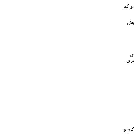
ژی و کم
ایش
ی
صری
ستحکام و