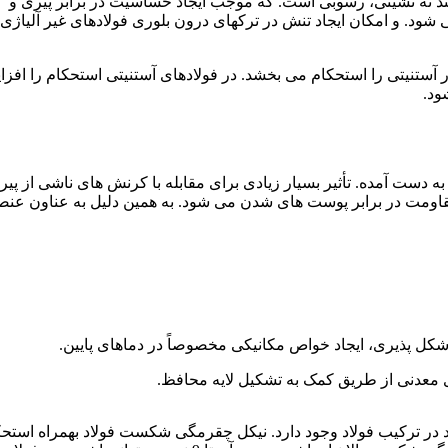
 ته نشینی، رسوبی است. که موجب ایجاد حساسیت در برابر پیری و
ارت 300-350 درجه سانتی گراد) می شود. و امکان ایجاد تنش در ترکهای درون بلوری فولادهای غیر آلیا
ر آستنیتی را استحکام می بخشد. در فولادهای آستنیتی استحکام را افز
ود.
ه دست آمده. تأثیر بسیار زیادی برای مقابله با کرنش های ناشی از پیر
 مقاومت در برابر پوست های شدن می شود. به همین دلیل به عناون عن
پذیری فولاد را افزایش می دهد. و در حدود 0.25 تا 5 درصد در ترکیب فولاد وجود دارد. نیکل چقرمگی شکست فولاد بهمراه ا