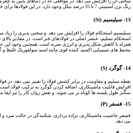
زنگ نزن آستنیتی 7 تا 35 درصد نیکل وجود دارد. در این فولادها برای خنثی کردن از فریت زایی کروم از نیکل بهره می گیرند.
13- سیلیسیم (Si)
سیلیسیم استحکام فولاد را افزایش می دهد. و سختی پذیری را زیاد 
استحکام تسلیم، عنصر اصلی در فولادهای فنر است. در مقادیر بالای 
همراه با کاهش شکل پذیری و انرژی ضربه است. همچنین وجود این عنص
محیط های شیمیایی اکسید کننده قوی مانند اسید سولفوریک غلیظ و 
تأثیر عناصر آلیاژی
14- گوگرد (S)
نقطه تسلیم و مقاومت در برابر کشش فولاد را تغییر نمی دهد. در ف
افزایش قابلیت ماشینکاری، اضافه کردن گوگرد به ترکیب فولاد است
منگنز طول پلیسه ها کوتاه تر می شوند. و نقش روان کار را نیز ایفا 
15- فسفر (P)
فسفر خاصیت ماشینکاری، براده برداری، شکنندگی در حالت سرد و اس
می دهد.