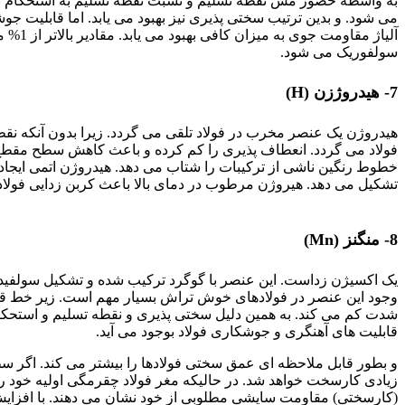
می شود. و بدین ترتیب سختی پذیری نیز بهبود می یابد. اما قابلیت ج
آلیاژ م
سولفوریک می شود.
7- هیدروژزن (H)
هیدروژن یک عنصر مخرب در فولاد تلقی می گردد. زیرا بدون آنکه ن
فولاد می گردد. انعطاف پذیری را کم کرده و باعث کاهش سطح مقطع 
خطوط رنگین ناشی از ترکیبات را شتاب می دهد. هیدروژن اتمی ایجاد ش
تشکیل می دهد. هیروژن مرطوب در دمای بالا باعث کربن زدایی فولاد
تأثیر عناصر آلیاژی
8- منگنز (Mn)
یک اکسیژن زداست. این عنصر با گوگرد ترکیب شده و تشکیل سولفید م
وجود این عنصر در فولادهای خوش تراش بسیار مهم است. زیر خط قر
شدت کم می کند. به همین دلیل سختی پذیری و نقطه تسلیم و استحکام 
قابلیت های آهنگری و جوشکاری فولاد بوجود می آید.
و بطور قابل ملاحظه ای عمق سختی فولادها را بیشتر می کند. اگر سط
زیادی کارسخت خواهد شد. در حالیکه مغر فولاد چقرمگی اولیه خود را ح
(کارسختی) مقاومت سایشی مطلوبی از خود نشان می دهند. با افزایش