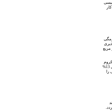
طیسی
کار
رمگی
ذیری
یزان 100-80 نیوتن بر میلیمتر مربع
کروم
موجب مقاومت فولاد در دماهای بالا می شود. با افزایش کروم مقاومت در برابر پوسته شدن فولادها نیز بهبود می یابد. به طور تقریبی حداقل 13%
 را
د
دد.