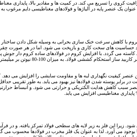
یت کروی را تسریع می کند. در کمیت ها و مقادیر بالا، پایداری مغنا
عنوان یک عنصر پایه در آلیاژها و فولادهای مغناطیسی دایم مرغوب به 
کروم با کاهش سرعت خنک سازی بحرانی به وسیله شکل دادن ساختار
هبود حساسیت های سخت کاری و بازپخت می شود. اما در هر صورت چق
ی کاسته می گردد. با افزایش کروم در فولادهای ساده کروم دار جوش پ
کاهش می یابد. با اضافه نمودن هر واحد (1%) کروم به عنوان یک عنصر کاربید ساز استحکام کششی فولاد. به م
ین عنصر کیفیت نگهداری لبه ها و مقاومت سایشی را افزایش می دهد. 
ن عنصر سبب کاهش هدایت الکتریکی و حرارتی می شود. و انبساط حرارتی
ود. زیرا این فلز به زیر لایه های سطحی فولاد تمرکز یافته. و در فرآین
بوجود می آورد. لذا به عنوان یک فلز مخرب در فولادها محسوب می گر