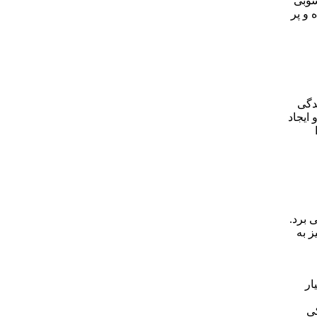
 بالای 30% موجب سختی رسوبی
 و پر
دگی
ایجاد
 برد.
 به
ار
کی