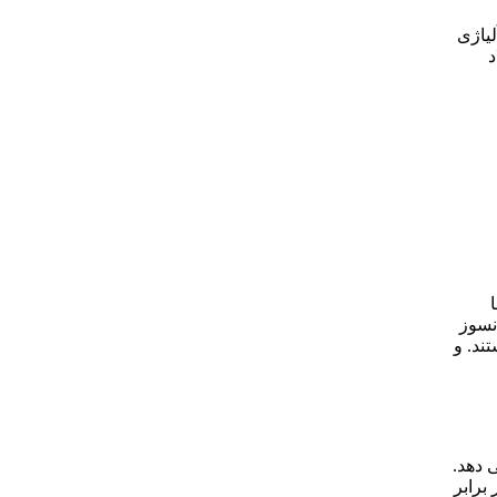
لیاژی
د
نسوز
اق) هستند. و
 دهد.
برابر