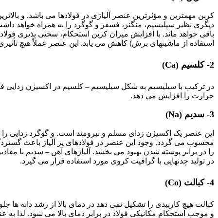
کربن مهمترین و مؤثرترین عنصر آلیاژی در فولادها می باشد. و بالاترین 
دیگری نظیر سیلیسیم، منگنز، فسفر و گوگرد را به همراه خواهد داشت. 
باقی خواهد ماند. با افزایش میزان کربن استحکام، سختی پذیری فولا
استفاده از ماشینهای برش) کاهش می یابد. این عنصر عملاً هیچ تأثیر
2- کلسیم (Ca)
در ترکیب با سیلیسیم به شکل سیلیسیم – کلسیم در اکسیژن زدایی فول
حرارت را افزایش می دهد.
3- سدیم (Na)
این عنصر یک اکسیژن زدای مسلم و نیرومند است. و گوگرد زدایی را ن
محسوب می گردد. وجود این عنصر در فولادهای پر آلیاژ باعث گسترد
در تولید چدنهایی با گرافیت کروی مورد استفاده قرار می گیرد.
4- کبالت (Co)
کبالت هیچ کاربیدی را تشکیل نمی دهد در دمای بالا از رشد دانه ها ج
و موجب استحکام مکانیکی فولاد در برابر دمای بالا می شود. لذا به عن