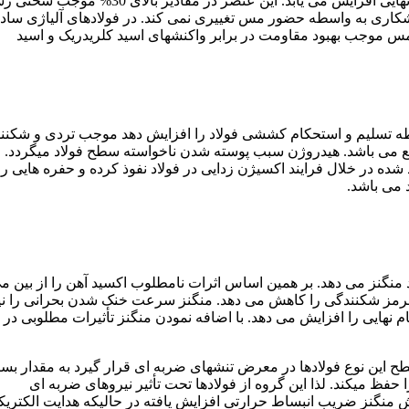
به واسطه حضور مس نقطه تسلیم و نسبت نقطه تسلیم به استحکام نهایی افزایش می یابد. این عنصر در مقادیر
وشکاری به واسطه حضور مس تغییری نمی کند. در فولادهای آلیاژی ساده
قاومت جوی به میزان کافی بهبود می یابد. مقادیر بالاتر از 1% مس موجب بهبود مقاومت در برابر واکنشهای اسید کلریدریک و اسید
قطه تسلیم و استحکام کششی فولاد را افزایش دهد موجب تردی و شکنن
می باشد. هیدروژن سبب پوسته شدن ناخواسته سطح فولاد میگردد. و 
ده در خلال فرایند اکسیژن زدایی در فولاد نفوذ کرده و حفره هایی را
 می باشد.
نگنز می دهد. بر همین اساس اثرات نامطلوب اکسید آهن را از بین می
مز شکنندگی را کاهش می دهد. منگنز سرعت خنک شدن بحرانی را نیز
نهایی را افزایش می دهد. با اضافه نمودن منگنز تأثیرات مطلوبی در
ح این نوع فولادها در معرض تنشهای ضربه ای قرار گیرد به مقدار بسی
فظ میکند. لذا این گروه از فولادها تحت تأثیر نیروهای ضربه ای
 منگنز ضریب انبساط حرارتی افزایش یافته در حالیکه هدایت الکتری