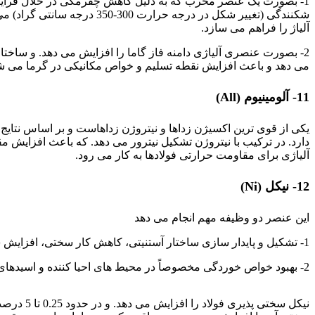
1- بصورت یک عنصر مخرب که به دلیل کاهش چقرمگی در خلال فرآیند
شکنندگی (تغییر شکل در درجه حر
آلیاژ را فراهم می سازد.
2- بصورت عنصری آلیاژی دامنه فاز گاما را افزایش می دهد. و ساختا
می دهد و باعث افزایش نقطه تسلیم و خواص مکانیکی در گرما می ش
11- آلومینیوم (All)
یکی از قوی ترین اکسیژن زداها و نیتروژن زداهاست و بر اساس نتایج ب
دارد. در ترکیب با نیتروژن تشکیل نیترور می دهد. که باعث افزایش
آلیاژی برای مقاومت حرارتی فولادها به کار می رود.
12- نیکل (Ni)
این عنصر دو وظیفه مهم انجام می دهد
1- تشکیل و پایدار سازی ساختار آستنیتی، کاهش کار سختی، افزایش شکل پذیری، ایجاد خواص مکانیکی مخصوصاً در دماهای پایین.
2- بهبود خواص خوردگی مخصوصاً در محیط های احیا کننده و اسیدهای معدنی از طریق کمک به تشکیل لایه محافظ.
تأثیر عناصر آلیاژی
نیکل سختی 