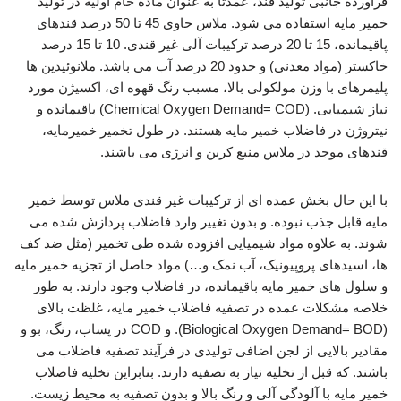
فرآورده جانبی تولید قند، عمدتاََ به عنوان ماده خام اولیه در تولید
خمیر مایه استفاده می شود. ملاس حاوی 45 تا 50 درصد قندهای
پاقیمانده، 15 تا 20 درصد ترکیبات آلی غیر قندی. 10 تا 15 درصد
خاکستر (مواد معدنی) و حدود 20 درصد آب می باشد. ملانوئیدین ها
پلیمرهای با وزن مولکولی بالا، مسبب رنگ قهوه ای، اکسیژن مورد
نیاز شیمیایی. (Chemical Oxygen Demand= COD) باقیمانده و
نیتروژن در فاضلاب خمیر مایه هستند. در طول تخمیر خمیرمایه،
قندهای موجد در ملاس منبع کربن و انرژی می باشند.
با این حال بخش عمده ای از ترکیبات غیر قندی ملاس توسط خمیر
مایه قابل جذب نبوده. و بدون تغییر وارد فاضلاب پردازش شده می
شوند. به علاوه مواد شیمیایی افزوده شده طی تخمیر (مثل ضد کف
ها، اسیدهای پروپیونیک، آب نمک و…) مواد حاصل از تجزیه خمیر مایه
و سلول های خمیر مایه باقیمانده، در فاضلاب وجود دارند. به طور
خلاصه مشکلات عمده در تصفیه فاضلاب خمیر مایه، غلظت بالای
(Biological Oxygen Demand= BOD). و COD در پساب، رنگ، بو و
مقادیر بالایی از لجن اضافی تولیدی در فرآیند تصفیه فاضلاب می
باشند. که قبل از تخلیه نیاز به تصفیه دارند. بنابراین تخلیه فاضلاب
خمیر مایه با آلودگی آلی و رنگ بالا و بدون تصفیه به محیط زیست.