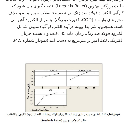
حالت بزرگتر، بهترین (Larger is Better)، نتیجه گیری می شود که
کارآیی الکترود فولاد ضد زنگ. در تصفیه فاضلاب خمیر مایه و حذف
متغیرهای وابسته (COD، کدورت و رنگ) بیشتر از الکترود آهن می
باشد. همچنین، شرایط بهینه فرآیند الکتروکوآگولاسیون شامل
الکترود فولاد ضد زنگ. زمان ماند 45 دقیقه و دانسیته جریان
الکتریکی 120 آمپر بر مترمربع به دست آمد (نمودار شماره 4،5).
بررسی فرآیند انعقاد الکتریکی