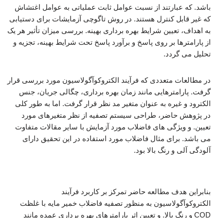
باشد. که عبارتند از نسبت عوامل ثابت عملیاتی به عوامل اغتشاش
که غیر قابل کنترل هستند. در روش تاگوچی آزمایشات برای دستیابی
به اهداف، تعیین شرایط بهره برداری بهینه. بررسی میزان تأثیر هر یک
از پارامترها بر روی پاسخ و برآورد پاسخ تحت شرایط بهینه، تجزیه و
تحلیل می گردد.
در مطالعات متعددی که فرآیند الکتروکوآگولاسیون مورد بررسی قرار
گرفت. پارامترهایی مانند زمان بهره برداری، چگالی جریان، جنس
الکترود و غیره به عنوان متغیر مد نظر قرار گرفت. اما به طور کلی
در پژوهش حاضر، طراحی سیستم تصفیه از نظر متغیرهای مورد
تعیین. و ویژگی های فاضلاب مورد آزمایش با سایر مقالات متفاوت
می باشد. برای مثال فاضلاب مورد استفاده در این تحقیق دارای
آلودگی آلی و رنگ بالا بود.
بررسی فرآیند انعقاد الکتریکی
بنابراین هدف مطالعه حاضر تمرکز بر کاربرد فرآیند
الکتروکوآگولاسیون به منظور تصفیه فاضلاب خمیر مایه با غلظت
COD و رنگ بالا. و تعیین اثر پارامترهای بهره برداری عمده مانند