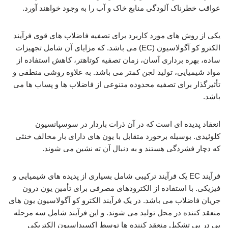
عواقب خطرناک آلودگی منابع خاک و آب را به وجود خواهند آورد.
یکی از روش های مورد کاربرد برای تصفیه فاضلاب های قوی فرآیند
الکترو کو آگولاسیون (EC) می باشد. که مزایای آن شامل تجهیزات
ساده، بهره برداری آسان، زمان تصفیه کوتاهتر، کاهش استفاده از
مواد شیمیایی، تولید لجن کمتر می باشد. به علاوه روشی منطقی و
تأثیرگذار برای تصفیه محدوده متنوعی از فاضلاب ها و پساب ها می
باشد.
انعقاد پدیده ای است که در آن ذرات باردار در سوسپانسیون
کلوئیدی. بوسیله برخورد متقابل با یون های دارای بار مخالف خنثی
که دچار فشردگی هستند و به دنبال آن ته نشین می شوند.
فرآیند EC یک فرآیند ترکیبی شامل بسیاری از پدیده های شیمیایی و
فیزیکی. با استفاده از الکترودهای مصرفی برای تأمین یون درون
جریان فاضلاب می باشد. در یک فرآیند الکترو کو آگولاسیون یون های
منعقد کننده در محل تولید می شوند. و این فرآیند شامل سه مرحله
پی در پی تشکیل منعقد کننده ها توسط اکسیداسیون الکتریکی