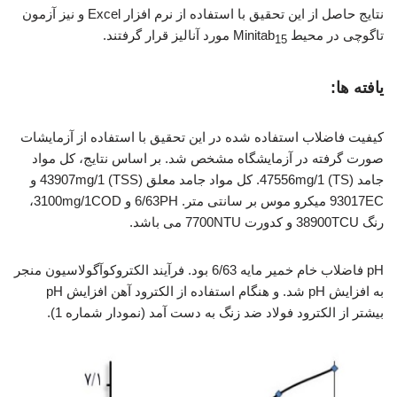
نتایج حاصل از این تحقیق با استفاده از نرم افزار Excel و نیز آزمون
تاگوچی در محیط Minitab
مورد آنالیز قرار گرفتند.
15
یافته ها:
کیفیت فاضلاب استفاده شده در این تحقیق با استفاده از آزمایشات
صورت گرفته در آزمایشگاه مشخص شد. بر اساس نتایج، کل مواد
جامد (TS) 47556mg/1. کل مواد جامد معلق (TSS) 43907mg/1 و
93017EC میکرو موس بر سانتی متر. 6/63PH و 3100mg/1COD،
رنگ 38900TCU و کدورت 7700NTU می باشد.
pH فاضلاب خام خمیر مایه 6/63 بود. فرآیند الکتروکوآگولاسیون منجر
به افزایش pH شد. و هنگام استفاده از الکترود آهن افزایش pH
بیشتر از الکترود فولاد ضد زنگ به دست آمد (نمودار شماره 1).