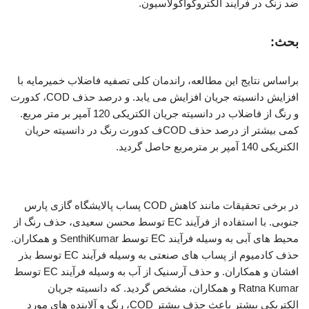
ضد زنگ در فرآیند الکتروکوآگولاسیون.
بحث:
براساس نتایج این مطالعه، راندمان کلی تصفیه فاضلاب خمیرمایه با
افزایش دانسیته جریان افزایش می یابد. و درصد حذف COD، کدورت
و رنگ از فاضلاب در دانسیته جریان الکتریکی 120 آمپر بر متر مربع.
کمی بیشتر از درصد حذف CODف کدورت رنگ در دانسیته حریان
الکتریکی 140 آمپر بر مترمربع حاصل گردید.
بررسی فرآیند انعقاد الکتریکی
در برخی تحقیقات مانند کاهش COD پساب پالایشگاه گازی پارس
جنوبی. با استفاده از فرآیند EC توسط محسن سعیدی، حذف رنگ از
محیط های آبی به وسیله فرآیند EC توسط SenthiKumar و همکاران.
حذف کادمیوم از پساب های صنعتی به وسیله فرآیند EC توسط بذر
افشان و همکاران. و حذف آرسنیک از آب به وسیله فرآیند EC توسط
Ratna Kumar و همکاران، مشخص گردید. که دانسیته جریان
الکتریکی بیشتر باعث حذف بیشتر COD، رنگ و آلاینده های مورد