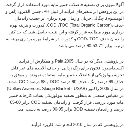
آگولاسیون برای تصفیه فاضلاب خمیر مایه مورد استفاده قرار گرفت.
در این پژوهش اثر متغیرهای فرآیند از قبیل PH، جنس الکترود (آهن و
آلومینیوم). چگالی جریان و زمان بهره برداری بر حسب راندمان
حذف ،(Total Organic Carbon) COD ،TOC. کدورت و هزینه بهره
برداری مورد مطالعه قرار گرفته و این نتیجه حاصل شد. که حداکثر
راندمان حذف COD، TOC و کدورت در شرایط بهره برداری بهینه به
ترتیب برابر 90،53،71 درصد می باشد.
در پژوهشی دیگر که در سال 2005 Pala و همکارش از فرآیند
اکسیداسیون فنتون برای رنگ زدایی. و حذف آلاینده های غیر قابل
تجزیه بیولوژیکی از فاضلاب خمیر مایه استفاده نمودند. و موفق به
حذف 99 درصد رنگ، حذف 90 درصد DOC و 88 درصد COD شدند.
در سال 2005 راکتور (Upflow Anaerobic Sludge Blanket= USAB)
در مقیاس صنعتی به منظور تصفیه بیولوژیکی پساب کارخانه خمیر
مایه مورد بررسی قرار گرفت. و راندمان تصفیه COD برابر 60-65
درصد و راندمان تصفیه BOD برابر 95-90 درصد به دست آمد.
در پژوهشی که در سال 2010 انجام شد. کاربرد فرآیند