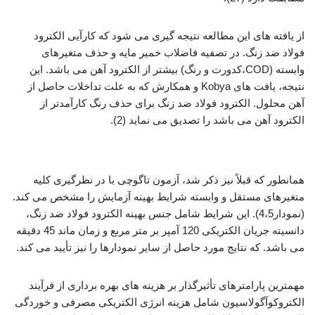
از یافته های این مطالعه نتیجه گیری می شود که کارآیی الکترود
فولاد ضد زنگ. در تصفیه فاضلاب خمیر مایه و حذف متغیرهای
وابسته (COD،کدورت و رنگ) بیشتر از الکترود آهن می باشد. این
نتیجه، یافت های Kobya و همکارش که به علت تداخلات حاصل از
آهن محلول. الکترود فولاد ضد زنگ برای حذف رنگ کارآمدتر از
الکترود آهن می باشد را تصدیق می نماید (2).
بررسی فرآیند انعقاد الکتریکی
همانطور که قبلاً نیز ذکر شد، آزمون تاگوچی با در نظرگیری کلیه
متغیرهای مستقل و وابسته شرایط بهینه آزمایش را مشخص می کند.
(نمودار4،5). این شرایط شامل جنس بهینه الکترود فولاد ضد زنگ،
دانسیته جریان الکتریکی 120 آمپر بر متر مربع و زمان ماند 45 دقیقه
می باشد. که نتایج مورد حاصل از سایر نمودارها را نیز تأیید می کند.
مهمترین پارامترهای تأثیرگذار بر هزینه های بهره برداری از فرآیند
الکتروکوآگولاسیون شامل هزینه انرژی الکتریکی مصرفی و خوردگی