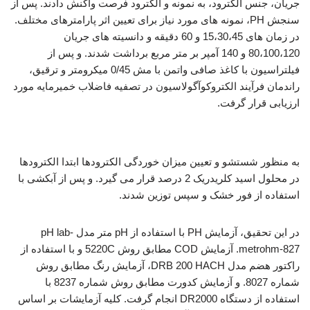
جریان، جنس الکترود، به نمونه و الکترود فرصت واکنش دادند. پس از
سنجش PH، نمونه های مورد نیاز برای تعیین اثر پارامترهای مختلف.
در زمان های 15،30،45 و 60 دقیقه و دانسیته های جریان
80،100،120 و 140 آمپر بر متر مربع برداشت شدند. و پس از
فیلتراسیون با کاغذ صافی واتمن با مش 0/45 میکرومتر و ترقیق،
راندمان فرآیند الکتروکوآگولاسیون در تصفیه فاضلاب خمیرمایه مورد
ارزیابی قرار گرفت.
بررسی فرآیند انعقاد الکتریکی
به منظور شستشو و تعیین میزان خوردگی الکترودها ابتدا الکترودها
در محلول اسید کلریدریک 2 درصد قرار می گیرد. و پس از آبکشی با
استفاده از فور خشک و سپس توزین شدند.
در این تحقیق، آزمایش PH با استفاده از pH متر مدل pH lab-
metrohm-827. آزمایش COD مطابق روش 5220C و با استفاده از
راکتور هضم مدل DRB 200 HACH، آزمایش رنگ مطابق روش
شماره 8027. و آزمایش کدورت مطابق روش شماره 8237 با
استفاده از دستگاه DR2000 انجام گرفت. کلیه آزمایشات بر اساس