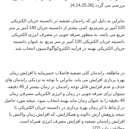
بررسی می گردد (4،14،25،26).
بنابراین به دلیل این که راندمان تصفیه در دانسیته جریان الکتریکی
120 آمپر بر مترمربع. کمی بیشتر از دانسیته جریان 140 آمپر بر متر
مربع می باشد. به منظور صرفه جویی در مصرف انرژی الکتریکی
دانسیته جریان الکتریکی 120 آمپر بر متر مربع. به عنوان دانسیته
جریان الکتریکی بهینه در فرآیند الکتروکوآگولاسیون انتخاب شد.
بررسی فرآیند انعقاد الکتریکی
در ماطلعه، راندمان کلی تصفیه فاضلاب خمیرمایه با افزایش زمان
بهره برداری افزایش می یابد. بنابراین با توجه به نزدیکی راندمان های
حذف و عدم افزایش قابل توجه راندمان در زمان بیشتر از 45 دقیقه.
میتوان برای صرفه جویی در زمان و انرژی الکتریکی مصرفی زمان
45 دقیقه را به عنوان زمان ماند بهینه انتخاب نمود. نتیجه مورد حاصل
در ارتباط با اثر زمان بهره برداری در دانسیته جریان الکتریکی با
نتیجه پژوهش آرش دالوند و همکارانش. که افزایش زمان واکنش با
افزایش راندمان تصفیه و افزایش مصرف انرژی همراه است
مطابقت دارد (27).