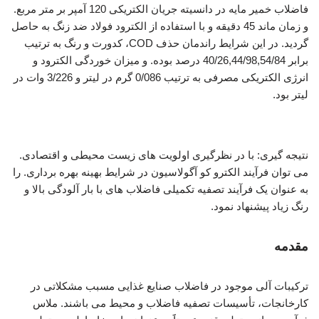
فاضلاب خمیر مایه در دانسیته جریان الکتریکی 120 آمپر بر متر مربع.
و زمان ماند 45 دقیقه و با استفاده از الکترود فولاد ضد زنگ به حاصل
گردید. در این شرایط راندمان حذف COD، کدورت و رنگ به ترتیب
برابر 40/26,44/98,54/84 درصد بوده. و میزان خوردگی الکترود و
انرژی الکتریکی مصرفی به ترتیب 0/086 گرم در لیتر و 3/226 وات در
لیتر بود.
بررسی فرآیند انعقاد الکتریکی
نتیجه گیری: با در نظرگیری اولویت های زیست محیطی و اقتصادی.
می توان فرآیند الکترو کو آگولاسیون در شرایط بهینه بهره برداری. را
به عنوان یک فرآیند تصفیه تکمیلی فاضلاب های با بار آلودگی بالا و
رنگ زیاد پیشنهاد نمود.
مقدمه
ترکیبات آلی موجود در فاضلاب صنایع غذایی مسبب مشکلاتی در
کارخانجات، تأسیسات تصفیه فاضلاب و محیط می باشند. ملاس