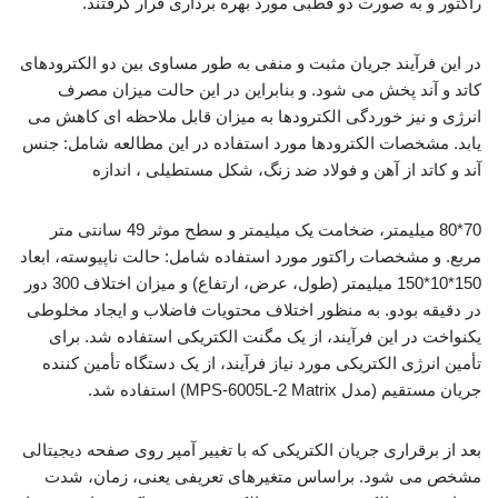
راکتور و به صورت دو قطبی مورد بهره برداری قرار گرفتند.
در این فرآیند جریان مثبت و منفی به طور مساوی بین دو الکترودهای
کاتد و آند پخش می شود. و بنابراین در این حالت میزان مصرف
انرژی و نیز خوردگی الکترودها به میزان قابل ملاحظه ای کاهش می
یابد. مشخصات الکترودها مورد استفاده در این مطالعه شامل: جنس
آند و کاتد از آهن و فولاد ضد زنگ، شکل مستطیلی ، اندازه
70*80 میلیمتر، ضخامت یک میلیمتر و سطح موثر 49 سانتی متر
مربع. و مشخصات راکتور مورد استفاده شامل: حالت ناپیوسته، ابعاد
150*10*150 میلیمتر (طول، عرض، ارتفاع) و میزان اختلاف 300 دور
در دقیقه بودو. به منظور اختلاف محتویات فاضلاب و ایجاد مخلوطی
یکنواخت در این فرآیند، از یک مگنت الکتریکی استفاده شد. برای
تأمین انرژی الکتریکی مورد نیاز فرآیند، از یک دستگاه تأمین کننده
جریان مستقیم (مدل MPS-6005L-2 Matrix) استفاده شد.
بعد از برقراری جریان الکتریکی که با تغییر آمپر روی صفحه دیجیتالی
مشخص می شود. براساس متغیرهای تعریفی یعنی، زمان، شدت