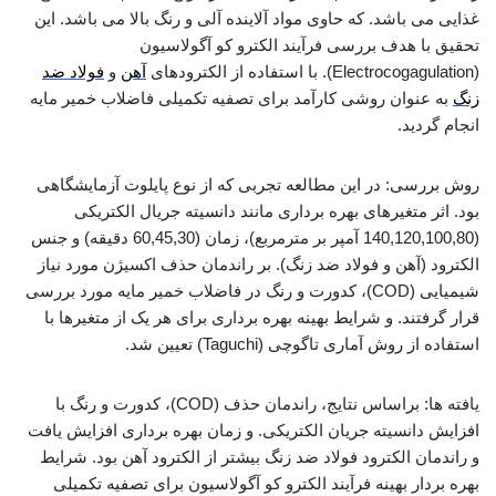
غذایی می باشد. که حاوی مواد آلاینده آلی و رنگ بالا می باشد. این
تحقیق با هدف بررسی فرآیند الکترو کو آگولاسیون
(Electrocogagulation). با استفاده از الکترودهای
آهن
و
فولاد ضد
زنگ
به عنوان روشی کارآمد برای تصفیه تکمیلی فاضلاب خمیر مایه
انجام گردید.
روش بررسی: در این مطالعه تجربی که از نوع پایلوت آزمایشگاهی
بود. اثر متغیرهای بهره برداری مانند دانسیته جریال الکتریکی
(140,120,100,80 آمپر بر مترمربع)، زمان (60,45,30 دقیقه) و جنس
الکترود (آهن و فولاد ضد زنگ). بر راندمان حذف اکسیژن مورد نیاز
شیمیایی (COD)، کدورت و رنگ در فاضلاب خمیر مایه مورد بررسی
قرار گرفتند. و شرایط بهینه بهره برداری برای هر یک از متغیرها با
استفاده از روش آماری تاگوچی (Taguchi) تعیین شد.
یافته ها: براساس نتایج، راندمان حذف (COD)، کدورت و رنگ با
افزایش دانسیته جریان الکتریکی. و زمان بهره برداری افزایش یافت
و راندمان الکترود فولاد ضد زنگ بیشتر از الکترود آهن بود. شرایط
بهره بردار بهینه فرآیند الکترو کو آگولاسیون برای تصفیه تکمیلی