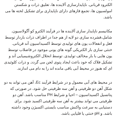
الکترود قربانی. ناپایدارسازی آلاینده ها، تعلیق ذرات و شکستن
امولسیون ها، تجمع فازهای دارای ناپایداری برای تشکیل لخته ها می
باشد.
مکانیسم ناپایدار سازی آلاینده ها در فرآیند الکترو کو آگولاسیون.
شامل،فشرده سازی دو لایه از هم جدا در اطراف ذرات باردار توسط
فعل و انفعالات یون های تولیدی توسط اکسیداسیون آند قربانی.
خنثی سازی بار الکتریکی گونه های یونی موجود در فاضلاب توسط
یون هایی با بار مخالف تولیدی. توسط انحلال الکتروشیمیایی آند و
تشکیل فلاک که خود باعث ایجاد پتوی لجن می گردد. و ذرات کلوئیدی
ای که هنوز در محیط آبی باقی مانده اند را به دام می اندازند.
در محیط های آبی معمول و در شرایط فرآیند Ec، آهن می تواند به دو
شکل آهن دو ظرفیتی و آهن سه ظرفیتی حل شود. در صورتی که
پتانسیل اکسیداسیون – احیا و شرایط PH مناسب باشد. آهن دو
ظرفیتی می تواند بیشتر به آهن سه ظرفیتی اکسید شود. برای
دستیابی به سرعت واکنش مناسب بایستی اکسیژن وجود داشته
باشد. و pH خنثی یا قلیایی باشد.