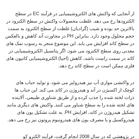
از آنجایی که واکنش های الکتروشیمیایی در فرآیند EC در سطح
الکترودها رخ می دهد. غلظت محصولات واکنش در سطح الکترود در
بالاترین حد بوده و شیب (گرادیان) غلظت از سطح الکترود به سمت
حجم محلول وجود دارد. بنابراین PH در مجاورت آند کاهش و بالعکس
در سطح کاتد افزایش می یابد. این موضوع منجر به رسوب نمک های
معدنی روی سطح الکترود می شود. اگر پتانسیل الکتروشیمیایی در
کاتد در سمت راست باشد، کاهش (احیا) الکتروشیمیایی کاتیون های
فلزی ممکن است در سطح کاتد رخ دهد.
در واکنشی موازی آب نیز هیدرولیز می شود. و تولید حباب های
کوچک از اکسیژن در آند و هیدروژن در کاتد می کند. این حباب ها
ذرات لخته شده را جذب کرده و از طریق شناوری طبیعی، آلاینده
های لخته شده را به سطح شناور می کنند. واکنش های دیگری مانند
تشکیل هیدروژن در کاتد، افزایش PH. به علت تشکیل یون های
هیدروکسیل و یا مصرف یون های هیدرونیوم پروتون نیز رخ می دهد.
در پژوهشی که در سال 2008 انجام گرفت، فرآیند الکترو کو