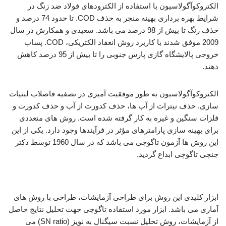
الکتروکوآگولاسیون با استفاده از الکترودهای فولاد ضد زنگ در
شرایط بهره برداری بهینه منجر به حذف COD. تا حدود 74 درصد و
حذف رنگ تا بیش از 98 درصد می باشد. سعیدی و همکارش در سال
2009 موفق شدند با کاربرد روش انعقاد الکتریکی، COD. پساب
خروجی پالایشگاه گازی پارس جنوبی را تا بیش از 95 درصد کاهش
دهند.
الکتروکوآگولاسیون به طور موفقیت آمیزی در تصفیه فاضلاب لبنیات
سازی. حذف نیترات از آب ها، حذف کدورت از آب و حذف کدورت و
فلزات سنگین و غیره به کار گرفته شده است. روش های متعددی
برای بهینه سازی پارامترهای مؤثر در فرآیندها وجود دارد. یکی از این
این روش ها آزمون تاگوچی می باشد که در سال 1960 توسط دکتر
جنچی تاگوچی ابداع گردید.
بررسی فرآیند انعقاد الکتریکی
ابزار کلیدی این روش برای طراحی آزمایشات، طراحی با روش های
آماری می باشد. ابزار مورد استفاده تاگوچی جهت تحلیل نتایج حاصل
از آزمایشات، روش تحلیل نسبت سیگنال به نویز (SN ratio) می