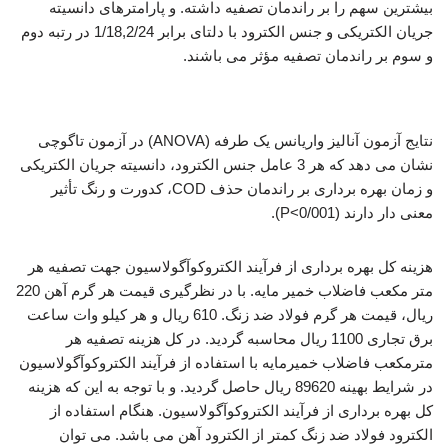
بیشترین سهم را بر راندمان تصفیه داشته. و پارامترهای دانسیته
جریان الکتریکی و جنس الکترود با دلتای برابر 1/18,2/24 در رتبه دوم
و سوم بر راندمان تصفیه مؤثر می باشند.
بررسی فرآیند انعقاد الکتریکی
نتایج آزمون آنالیز واریانس یک طرفه (ANOVA) در آزمون تاگوچی
نشان می دهد که هر 3 عامل جنس الکترود، دانسیته جریان الکتریکی
و زمان بهره برداری بر راندمان حذف COD، کدورت و رنگ تأثیر
معنی دار دارند (P<0/001).
هزینه کل بهره برداری از فرآیند الکتروکوآگولاسیون جهت تصفیه هر
متر مکعب فاضلاب خمیر مایه. با در نظرگیری قیمت هر گرم آهن 220
ریال، قیمت هر گرم فولاد ضد زنگ. 610 ریال و هر کیلو وات ساعت
برق تجاری 1100 ریال محاسبه گردید. در کل هزینه تصفیه هر
مترمکعب فاضلاب خمیرمایه با استفاده از فرآیند الکتروکوآگولاسیون
در شرایط بهینه 89620 ریال حاصل گردید. و با توجه به این که هزینه
کل بهره برداری از فرآیند الکتروکوآگولاسیون. هنگام استفاده از
الکترود فولاد ضد زنگ کمتر از الکترود آهن می باشد. می توان