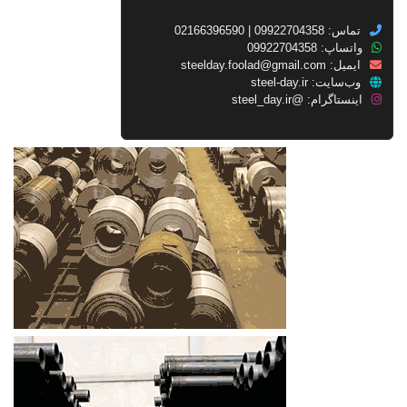
تماس: 09922704358 | 02166396590
واتساپ: 09922704358
ایمیل:
steelday.foolad@gmail.com
وب‌سایت:
steel-day.ir
اینستاگرام:
@steel_day.ir