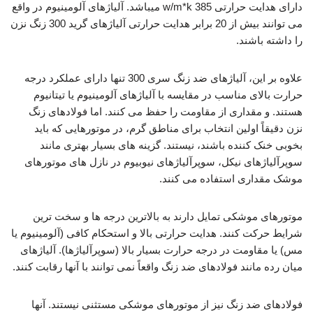
دارای هدایت حرارتی w/m*k 385 میباشد. آلیاژهای آلومینیوم در واقع
می توانند بیش از 20 برابر هدایت حرارتی آلیاژهای گرید 300 زنگ نزن
را داشته باشند.
علاوه بر این، آلیاژهای ضد زنگ سری 300 تنها دارای عملکرد درجه
حرارت بالای مناسب در مقایسه با آلیاژهای آلومینیوم یا تیتانیوم
هستند. و مقداری از مقاومت را حفظ می کنند. اما فولادهای زنگ
نزن دقیقاً اولین انتخاب برای مناطق گرم، در موتورهایی که باید
بخوبی خنک کننده باشند، نیستند. گزینه های بسیار بهتری مانند
سوپرآلیاژهای نیکل، سوپرآلیاژهای نیوبیوم در نازل های موتورهای
موشک مقداری استفاده می کنند.
موتورهای موشکی تمایل دارند به بالاترین درجه ها و سخت ترین
شرایط حرکت کنند. هدایت حرارتی بالا و استحکام کافی (آلومینیوم یا
مس) یا مقاومت در درجه حرارت بسیار بالا (سوپرآلیاژها). آلیاژهای
میان رده مانند فولادهای ضد زنگ واقعاً نمی توانند با آنها رقابت کنند.
فولادهای ضد زنگ نیز از موتورهای موشکی مستثنی نیستند. آنها