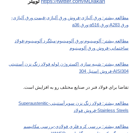
https://twitter.com/MDlakan
توییتر
مطالعه بیشتر: ورق آلیاژی-فروش ورق آلیاژی-قیمت ورق آلیاژی-
ورق A283-ورق a516-ورق a36
مطالعه بیشتر: آلومینیوم-ورق آلومینیوم-میلگرد آلومینیوم-فولاد
ساختمانی-فروش ورق آلومینیوم
مطالعه بیشتر: شبیه سازی اکستروژن لوله فولاد زنگ نزن آستنیتی
AISI304-فروش استیل 304
تقاضا برای فولاد فنر در صنایع مختلف رو به افزایش است.
مطالعه بیشتر: فولاد زنگ نزن سوپرآستنیتی-Superaustenitic
Stainless Steels-فروش فولاد
مطالعه بیشتر: بررسی کره فلزی فولادی-بررسی مکانیسم