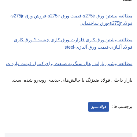
مطالعه بیشتر: ورق s275jr-قیمت ورق s275jr-فروش ورق s275jr-
فولاد s275jr-ورق ساختمانی
مطالعه بیشتر: ورق کاری فلزارت-ورق کاری چیست؟-ورق کاری
فولاد آلیاژی-قیمت ورق آلیاژی-steel
مطالعه بیشتر: یارانه زغال سنگ به صنعت برای کنترل قیمت واردات
بازار داخلی فولاد ضدزنگ با چالش‌های جدیدی روبه‌رو شده است.
برچسب‌ها:
فولاد نسوز