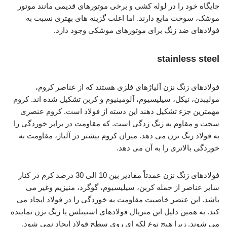
جایگاه خود را در لوله کشی و برخی موتورهای قدیمی مانند موتور
موشک، سوخت مایع دارند. اما اغلب گزینه های بهتری نسبت به
فولادهای ضد زنگ برای موتورهای موشکی وجود دارد.
stainless steel
فولادهای زنگ نزن آلیاژهای فلزی هستند که از عناصر کروم،
مولیبدن، نیکل، سیلیسیوم، آلومینیوم و کربن تشکیل شده اند. کروم
مهمترین جزء تشکیل دهند این دسته از فولاد است. کروم عنصری
سخت و مقاوم به زنگ زدگی است. که مقاومت در برابر خوردگی را
به فولاد زنگ نزن می دهد. میزان کروم بیشتر در آلیاژ، مقاومت به
خوردگی بالاتری را به آن می دهد.
فولادهای زنگ نزن عمدتاً مقادیر بین 10 الی 30 درصد کرم در کنار
سایر عناصر از جمله کربن، سیلیسیوم، گوگرد، منیزیم وغیر می
باشد. این عنصر خاصیت مقاومت به خوردگی را در فولاد ایجاد می
کند. به همین دلیل این متریال فولادهای استینلس یا زنگ نزن نماینده
می شوند. زیرا هیچ نوع لکه ای روی سطح فولاد ایجاد نمی شود.