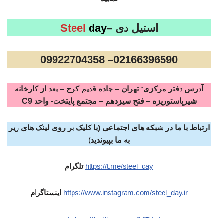
استیل دی –
day
Steel
02166396590– 09922704358
آدرس دفتر مرکزی: تهران – جاده قدیم کرج – بعد از کارخانه
شیرپاستوریزه – فتح سیزدهم – مجتمع پایتخت- واحد C9
ارتباط با ما در شبکه های اجتماعی (با کلیک بر روی لینک های زیر
به ما بپیوندید
)
https://t.me/steel_day
تلگرام
https://www.instagram.com/steel_day.ir
اینستاگرام