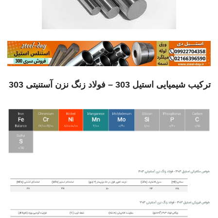
ترکیب شیمیایی استیل 303 – فولاد زنگ نزن آستنیتی 303