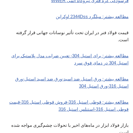
فرسودگی کره فلزی نیروگاه اتمی WWER
مطالعه بیشتر: میلگرد 2344Dss اوکراین
قیمت فولاد فنر در ایران تحت تأثیر نوسانات جهانی قرار گرفته
است.
مطالعه بیشتر: برای استیل 304- تعیین ضرایب مدل پلاستیک برای
استیل 304 در دمای فوق سرد
مطالعه بیشتر: ورق استیل ضد اسید-ورق ضد اسید استیل-ورق
استیل 316-ورق استیل 304
مطالعه بیشتر: قوطی استیل 316-فروش قوطی استیل 316-قیمت
قوطی استیل 316-استنلس استیل 316
بازار فولاد ابزار در ماه‌های اخیر با تحولات چشم‌گیری مواجه شده
است.