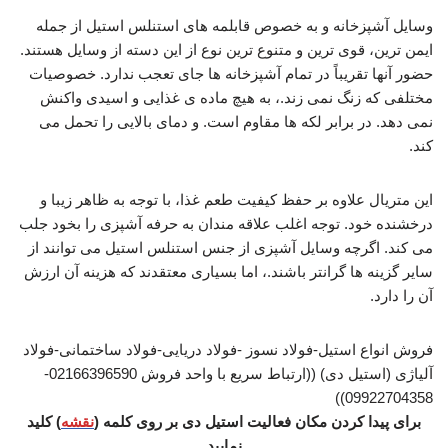
وسایل آشپزخانه و به خصوص قابلمه های استنلس استیل از جمله
ایمن ترین، قوی ترین و متنوع ترین نوع از این دسته از وسایل هستند.
حضور آنها تقریباً در تمام آشپزخانه ها جای تعجب ندارد. خصوصیات
مختلفی که زنگ نمی زند.، به هیچ ماده ی غذایی و اسیدی واکنش
نمی دهد. در برابر لکه ها مقاوم است. و دمای بالایی را تحمل می
کند.
این متریال علاوه بر حفظ کیفیت طعم غذا، با توجه به ظاهر زیبا و
درخشنده خود. توجه اغلب علاقه مندان به حرفه آشپزی را بخود جلب
می کند. اگرچه وسایل آشپزی از جنس استنلس استیل می توانند از
سایر گزینه ها گرانتر باشند.، اما بسیاری معتقدند که هزینه آن ارزش
آن را دارد.
فروش انواع استیل-فولاد نسوز -فولاد دریایی-فولاد ساختمانی-فولاد
آلیاژی (استیل دی) ((ارتباط سریع با واحد فروش 02166396590-
09922704358))
برای پیدا کردن مکان فعالیت استیل دی بر روی کلمه (
نقشه
) کلید
نمایید