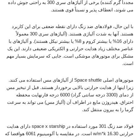
مجدداً گرم کننده) برخی از آلیاژهای سری 300 به راحتی جوش داده
می شوند، انعطاف پذیر و نسبتاً قوی هستند.
با این حال، فولادهای ضد زنگ دارای نقطه ضعفی برای این کاربرد
هستند. آنها به شدت آلیاژی هستند. (آلیاژهای سری 300 معمولاً
دارای 16% یا بیشتر کروم و 8% یا بیشتر نیکل هستند). و آلیاژهای با
عناصر مختلف زیاد هدایت حرارتی و الکتریکی ضعیفی دارند. این یک
مشکل برای موتورهای موشکی است. جایی که سرمایش بسیار مهم
است.
موتورهای اصلی Space shuttle از آلیاژهای مس استفاده می کنند.
زیرا اینها از هدایت حرارتی بالایی برخوردار هستند. قبل از تبخیر مس
از دمای (3300 درجه سانتی گراد) 6000 درجه فارنهایت محفظه
احتراق. هیدروژن مایع در اطراف آن (آلیاژ مس) می تواند به سرعت
گرما را به بیرون منتقل کند.
فولاد ضد زنگ 301 مورد استفاده در space x starship دارای هدایت
حرارتی w/m*k 16.30 است. در مقایسه با آلومینیوم 6061 هوافضا که