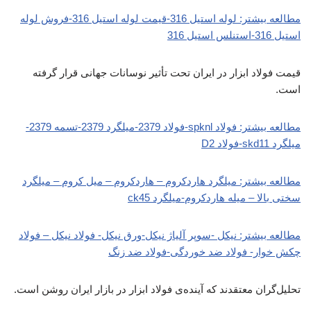
مطالعه بیشتر: لوله استیل 316-قیمت لوله استیل 316-فروش لوله
استیل 316-استنلس استیل 316
قیمت فولاد ابزار در ایران تحت تأثیر نوسانات جهانی قرار گرفته
است.
مطالعه بیشتر: فولاد spknl-فولاد 2379-میلگرد 2379-تسمه 2379-
میلگرد skd11-فولاد D2
مطالعه بیشتر: میلگرد هاردکروم – هاردکروم – میل کروم – میلگرد
سختی بالا – میله هاردکروم-میلگرد ck45
مطالعه بیشتر: نیکل -سوپر آلیاژ نیکل-ورق نیکل- فولاد نیکل – فولاد
چکش خوار- فولاد ضد خوردگی-فولاد ضد زنگ
تحلیل‌گران معتقدند که آینده‌ی فولاد ابزار در بازار ایران روشن است.