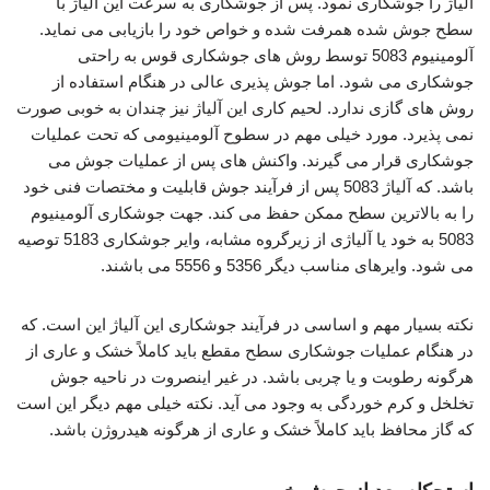
آلیاژ را جوشکاری نمود. پس از جوشکاری به سرعت این آلیاژ با
سطح جوش شده همرفت شده و خواص خود را بازیابی می نماید.
آلومینیوم 5083 توسط روش های جوشکاری قوس به راحتی
جوشکاری می شود. اما جوش پذیری عالی در هنگام استفاده از
روش های گازی ندارد. لحیم کاری این آلیاژ نیز چندان به خوبی صورت
نمی پذیرد. مورد خیلی مهم در سطوح آلومینیومی که تحت عملیات
جوشکاری قرار می گیرند. واکنش های پس از عملیات جوش می
باشد. که آلیاژ 5083 پس از فرآیند جوش قابلیت و مختصات فنی خود
را به بالاترین سطح ممکن حفظ می کند. جهت جوشکاری آلومینیوم
5083 به خود یا آلیاژی از زیرگروه مشابه، وایر جوشکاری 5183 توصیه
می شود. وایرهای مناسب دیگر 5356 و 5556 می باشند.
نکته بسیار مهم و اساسی در فرآیند جوشکاری این آلیاژ این است. که
در هنگام عملیات جوشکاری سطح مقطع باید کاملاً خشک و عاری از
هرگونه رطوبت و یا چربی باشد. در غیر اینصروت در ناحیه جوش
تخلخل و کرم خوردگی به وجود می آید. نکته خیلی مهم دیگر این است
که گاز محافظ باید کاملاً خشک و عاری از هرگونه هیدروژن باشد.