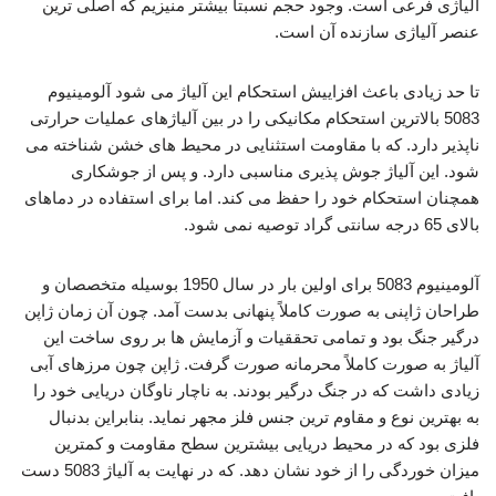
آلیاژی فرعی است. وجود حجم نسبتاً بیشتر منیزیم که اصلی ترین
عنصر آلیاژی سازنده آن است.
تا حد زیادی باعث افزاییش استحکام این آلیاژ می شود آلومینیوم
5083 بالاترین استحکام مکانیکی را در بین آلیاژهای عملیات حرارتی
ناپذیر دارد. که با مقاومت استثنایی در محیط های خشن شناخته می
شود. این آلیاژ جوش پذیری مناسبی دارد. و پس از جوشکاری
همچنان استحکام خود را حفظ می کند. اما برای استفاده در دماهای
بالای 65 درجه سانتی گراد توصیه نمی شود.
آلومینیوم 5083 برای اولین بار در سال 1950 بوسیله متخصصان و
طراحان ژاپنی به صورت کاملاً پنهانی بدست آمد. چون آن زمان ژاپن
درگیر جنگ بود و تمامی تحققیات و آزمایش ها بر روی ساخت این
آلیاژ به صورت کاملاً محرمانه صورت گرفت. ژاپن چون مرزهای آبی
زیادی داشت که در جنگ درگیر بودند. به ناچار ناوگان دریایی خود را
به بهترین نوع و مقاوم ترین جنس فلز مجهر نماید. بنابراین بدنبال
فلزی بود که در محیط دریایی بیشترین سطح مقاومت و کمترین
میزان خوردگی را از خود نشان دهد. که در نهایت به آلیاژ 5083 دست