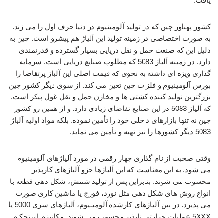
یافت.
کشور پهناور چین که در تولید آلومینیوم در دنیا حرف اول را می زند.
به صورت اختصاصی در زمینه تولید این آلیاژ هم پیشرو است. چین به
دلیل این که صنعت حمل و نقل دریایی بسیار گسترده و قدرتمندی
دارد. در زمینه آلیاژ 5083 که مطلوب صنایع دریایی است. سرمایه
گذاری ویژه ای داشته به نحوی که قیمت اصلی این آلیاژ پرتقاضا را
بورس آلومینیوم و فلزات چین تعین می کند. از سوی دیگر کشور چین
بزرگترین تولید کننده کشتی ها و مخازن حمل و نقل غول پیکر است.
که آلیاژ 5083 در این صنایع تقاضای زیادی دارد. و از همین رو کشور
چین نه تنها بازارهای داخلی خود را تأمین نموده. بلکه مواد اولیه آلیاژ
5083 دیگر کشورها را نیز تهیه و تأمین می نماید.
وقتی صحبت از نام گذاری چهار رقمی در مورد آلیاژهای آلومینیوم
می شود. به این معناست که این آلیاژها جزو آلیاژهای کارپذیر
محسوب می شوند. بنابراین پس از تولید شمش، شکل دهی قطعه با
انواع روش های شکل دهی مثل نورد، فورج یا ماشین کاری صورت
می پذیرد. در بین آلیاژهای کارشده آلومینیوم، آلیاژهای سری 5000 یا
5XXX عملیات حرارتی ناپذیر محسوب می شوند. مکانیزم استحکام