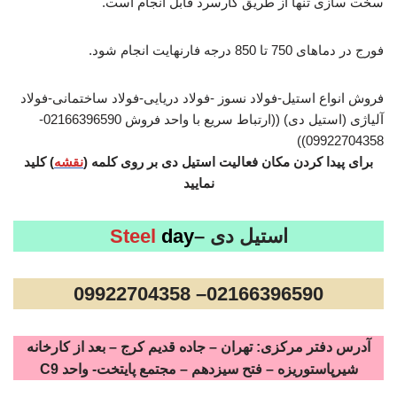
سخت سازی تنها از طریق کارسرد قابل انجام است.
فورج در دماهای 750 تا 850 درجه فارنهایت انجام شود.
فروش انواع استیل-فولاد نسوز -فولاد دریایی-فولاد ساختمانی-فولاد
آلیاژی (استیل دی) ((ارتباط سریع با واحد فروش 02166396590-
09922704358))
برای پیدا کردن مکان فعالیت استیل دی بر روی کلمه (
نقشه
) کلید
نمایید
استیل دی –
day
Steel
02166396590– 09922704358
آدرس دفتر مرکزی: تهران – جاده قدیم کرج – بعد از کارخانه
شیرپاستوریزه – فتح سیزدهم – مجتمع پایتخت- واحد C9