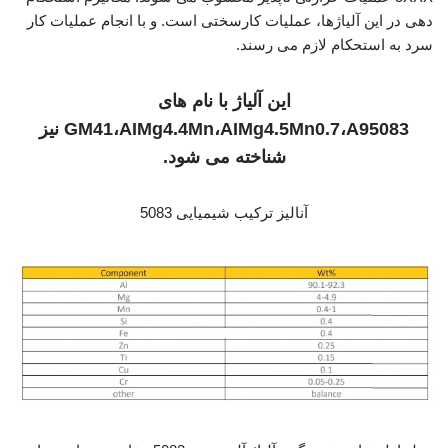
دهی در این آلیاژها، عملیات کارسختی است. و با انجام عملیات کار
سرد به استحکام لازم می رسند.
این آلیاژ با نام های
GM41،AIMg4.4Mn،AIMg4.5Mn0.7،A95083 نیز
شناخته می شود.
آنالیز ترکیب شیمیایی 5083