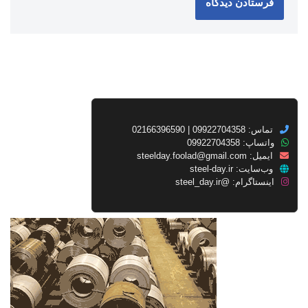
تماس: 09922704358 | 02166396590
واتساپ: 09922704358
ایمیل:
steelday.foolad@gmail.com
وب‌سایت:
steel-day.ir
اینستاگرام:
@steel_day.ir