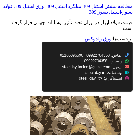
مطالعه بیشتر: استیل 309-میلگرد استیل 309- ورق استیل 309-فولاد
نسوز-استیل نسوز 309
قیمت فولاد ابزار در ایران تحت تأثیر نوسانات جهانی قرار گرفته
است.
برچسب‌ها:
ورق ولدوکس
تماس: 09922704358 | 02166396590
واتساپ: 09922704358
ایمیل:
steelday.foolad@gmail.com
وب‌سایت:
steel-day.ir
اینستاگرام:
@steel_day.ir