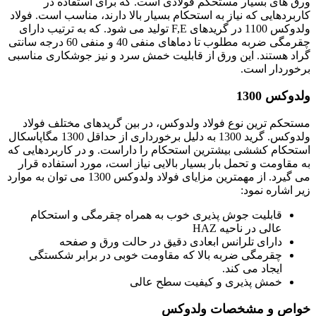
ورق های بسیار مستحکم فولادی است. که برای استفاده در
کاربردهایی که نیاز به استحکام بسیار بالا دارند، مناسب است. فولاد
ولدوکس 1100 در گریدهای F,E تولید می شود. که به ترتیب دارای
چقرمگی ضربه مطلوب تا دماهای منفی 40 و منفی 60 درجه سانتی
گراد هستند. این ورق از قابلیت خمش سرد و نیز جوشکاری مناسبی
برخوردار است.
ولدوکس 1300
مستحکم ترین نوع فولاد ولدوکس، در بین گریدهای مختلف فولاد
ولدوکس. گرید 1300 به دلیل برخورداری از حداقل 1300 مگاپاسکال
استحکام کششی بیشترین استحکام را داراست. و در کاربردهایی که
به مقاومت و تحمل بار بسیار بالایی نیاز است، مورد استفاده قرار
می گیرد. از مهمترین مزایای فولاد ولدوکس 1300 می توان به موارد
زیر اشاره نمود:
قابلیت جوش پذیری خوب به همراه چقرمگی و استحکام
عالی در ناحیه HAZ
دارای تلرانس ابعادی دقیق در حالت ورق و صفحه
چقرمگی ضربه بالا که مقاومت خوبی در برابر شکستگی
ایجاد می کند.
خمش پذیری و کیفیت سطح عالی
خواص و مشخصات ولدوکس