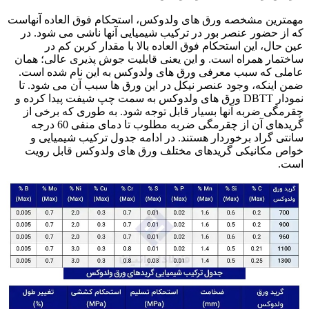
مهمترین مشخصه ورق های ولدوکس، استحکام فوق العاده آنهاست
که از حضور عنصر بور در ترکیب شیمیایی آنها ناشی می شود. در
عین حال، این استحکام فوق العاده بالا با مقدار کربن کم در
ساختمار همراه است. و این یعنی قابلیت جوش پذیری عالی؛ همان
عاملی که سبب معرفی ورق های ولدوکس به این نام شده است.
ضمن اینکه، وجود عنصر نیکل در این ورق ها سبب آن می شود. تا
نمودار DBTT ورق های ولدوکس به سمت چپ شیفت پیدا کرده و
چقرمگی ضربه آنها بسیار قابل توجه شود. به طوری که برخی از
گریدهای آن از چقرمگی ضربه مطلوب تا دمای منفی 60 درجه
سانتی گراد برخوردار هستند. در ادامه جدول ترکیب شیمیایی و
خواص مکانیکی گریدهای مختلف ورق های ولدوکس قابل رویت
است.