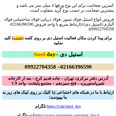
کمترین ضخامت برای این نوع ورقها 4 میلی متر می باشد و
بیشترین ضخامت بر حسب نوع گرید متفاوت است.
فروش انواع استیل-فولاد نسوز -فولاد دریایی-فولاد ساختمانی-فولاد
آلیاژی (استیل دی) ((ارتباط سریع با واحد فروش 02166396590-
09922704358))
برای پیدا کردن مکان فعالیت استیل دی بر روی کلمه (
نقشه
) کلید
نمایید
استیل دی –
day
Steel
02166396590– 09922704358
آدرس دفتر مرکزی: تهران – جاده قدیم کرج – بعد از کارخانه
شیرپاستوریزه – فتح سیزدهم – مجتمع پایتخت- واحد C9
ارتباط با ما در شبکه های اجتماعی (با کلیک بر روی لینک های زیر به
ما بپیوندید
)
https://t.me/steel_day
تلگرام
https://www.instagram.com/steel_day.ir
اینستاگرام