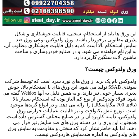
این ورق ها باید از استحکام، سختی، قابلیت جوشکاری و شکل
پذیری مطلوبی برخوردار باشند. ورق ولدوکس نوعی ورق ضد
سایش استحکام بالا است که به دلیل قابلیت جوشکاری مطلوب آن،
به این نام خواهنده می شود. و در صنایع خودروسازی و ساخت
ماشین آلات سنگین کاربرد دارد.
ورق ولدوکس چیست؟
ولدوکس نام یک برند از ورق های نورد سرد است که توسط شرکت
سوئدی SSAB تولید می شود. این ورق های با استحکام بالا، جوش
پذیری بسیار خوبی نیز دارند. و به همین دلیل به آنها Weldox گفته می
شود. فولاد ولدوکس از نوع کم آلیاژ بوده که استحکام بسیار بالا
(بالای 700 مگاپاسکال) را ارائه می دهد. و در انواع گریدها موجود
است. توزیع تنش یکنواخت و نیز قابلیت عملیات حرارتی ورق
ولدوکس، دامنه کاربرد آن را در صنایع مختلف گسترش داده است.
همچنین، این ورق را در دسته ورق های ضد سایش نیز قرار می
دهند. اما باید خاطرنشان کرد که سختی و مقاومت به سایش ورق
های ولدوکس به اندازه ضدسایش هاردوکس نیست.