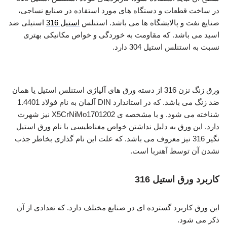
در ساخت قطعات و دستگاه های مورد استفاده در صنایع نساجی،
صنایع نفت و پالایشگاه ها می باشد. استنلس
استیل 316
استیلی ضد
اسید می باشد. که مقاومت به خوردگی و خواص مکانیکی بهتری
نسبت به استنلس استیل 304 دارد.
ورق دریایی استیل 316
ورق زنگ نزن 316 از دسته ورق های آلیاژی استنلس استیل یا همان
ضد زنگ می باشد. که در استاندارد DIN آلمان به نام فولاد 1.4401
شناخته می شود. و با مشخصه ی X5CrNiMo1701202 نیز شهرت
دارد. این ورق به دلیل نداشتن خواص مغناطیسی با نام ورق استیل
نگیر 316 نیز معروف می باشد. که علت این نام گذاری بخاطر جذب
نشدن آن توسط آهنربا است.
کاربرد ورق استیل 316
این ورق کاربرد گسترده ای در صنایع مختلف دارد. که تعدادی از آن
ذکر می شود.