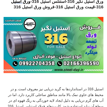
ورق استیل نگیر 316-استنلس استیل 316-
ورق استیل
316-قیمت ورق استیل 316-فروش ورق استیل 316
ورق استیل نگیر 316
استیل 316 در استانداردها به گرید دریایی نیز معروف است. و در
محیط های حاوی نمک بالا مانند مناطق ساحلی کاربرد دارد. اما در
آب های گرم دریایی به دلیل ایجاد لایه خوردگی به رنگ قهوه ای در
سطح آن نباید استفاده شود. کاربردهای فولاد استنلس استیل 316