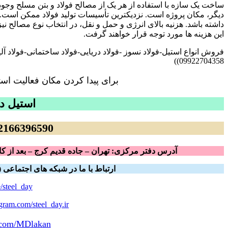
ساخت یک سازه با استفاده از هر یک از مصالح فولاد و بتن مسلح وجود 
دیگر، مکان پروژه است. نزدیکترین تأسیسات تولید فولاد ممکن است. 
داشته باشد. هزنیه بالای انرژی و حمل و نقل، در انتخاب نوع مصالح 
این هزینه ها مورد توجه قرار خواهند گرفت.
09922704358))
برای پیدا کردن مکان فعالیت است
استیل د
66396590– 09922704358
آدرس دفتر مرکزی: تهران – جاده قدیم کرج – بعد از کار
ارتباط با ما در شبکه های اجتماعی (ب
e/steel_day
gram.com/steel_day.ir
er.com/MDlakan