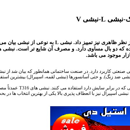
L-نبشی V
یز تمییز داد. نبشی L به نوعی از نبشی
بیان می
 آن نامساوی و نوع دیگر نیز نبشی V شکل بوده که دو بال مساوی دارد. و مصرف آن شایع تر است. نبشی
ازار موجود می باشد.
 صنعتی کاربرد دارد. در صنعت ساختمانی همانطور که بیان شد از نبش
بشی ضد زنگ). و حتی آسانسورها (نبشی لقمه، اسپیرال) بیشترین استفاد
در صنایع غذایی و دارویی نیز عمدتاً از نبشی ضد زنگ . به دلیل مقاومتی که در برابر سایش دارد استف
بشی اسپیرال نیز با انعطاف پذیری بالا یکی از بهترین انتخاب ها در بح