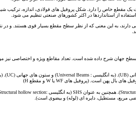
یک مقطع خاص را دارد. شکل پروفیل های فولادی، اندازه، ترکیب شیم
تفاده از استانداردها در اکثر کشورهای صنعتی تنظیم می شود.
ا با مقطع I. گشتاور دوم سطح بالایی دارند، به این معنی که از نظر سطح مقطع بسیار قوی هستند. و در 
.
سطح جهان شرح داده شده است. تعداد مقاطع ویژه و اختصاصی نیز مو
I-beam (مقطع I شکل – در کشور انگلیس این شامل تیرهای جهانی (UB). (به انگلیسی : al Beams
 مربع، مستطیل، دایره ای (لوله) و بیضوی است).