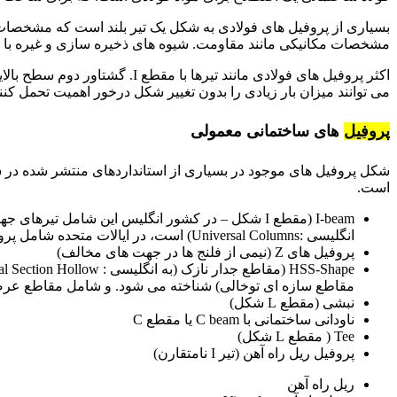
بسیاری از پروفیل های فولادی به شکل یک تیر بلند است که مشخصات 
مشخصات مکانیکی مانند مقاومت. شیوه های ذخیره سازی و غیره با اس
اکثر پروفیل های فولادی مانند تیره
می توانند میزان بار زیادی را بدون تغییر شکل درخور اهمیت تحمل کنند
پروفیل
های ساختمانی معمولی
شکل پروفیل های موجود در بسیاری از استانداردهای منتشر شده در 
است.
انگلیسی :Universal Columns) است، در ایالات متحده شامل پروفیل های بال پهن است. (پروفیل های WF یا W و مقطع H)
پروفیل های Z (نیمی از فلنج ها در جهت های مخالف)
مقاطع سازه ای توخالی) شناخته می شود. و شامل مقاطع عرضی
نبشی (مقطع L شکل)
ناودانی ساختمانی با C beam یا مقطع C
Tee ( مقطع L شکل)
پروفیل ریل راه آهن (تیر I نامتقارن)
ریل راه آهن