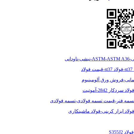
ختمانی-فروش ورق آلومینیوم
تسمه فنر-قیمت تسمه فولادی-تسمه فولادی