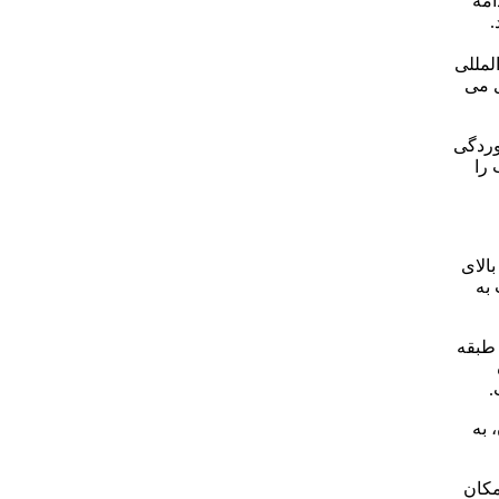
قبل از ادامه
.
لمللی
ی می
وردگی
 را
الای
 به
 طبقه
.
 به
مکان