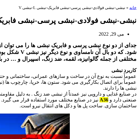
خانه
»
نبشی-نبشی فولادی-نبشی پرسی-نبشی فابریک-نبشی L-نبشی V
نبشی-نبشی فولادی-نبشی پرسی-نبشی فابریک-نبشی 
می 29, 2022
جدای از دو نوع نبشی پرسی و فابریک نبشی ها را می توان از نظر ظاهری ن
شود. که دو بال
مختلفی از جمله گالوانیزه، لقمه، ضد زنگ، اسپیرال و … در ب
کاربرد نبشی
عموماً نسبت به نوع آن در ساخت و سازهای عمرانی، ساختمانی و حتی
عموماً برای اتصال بکارگیری می شود. ستون ها، خرپا، چارچوب ها (ن
نبشی ها را دارند.
صنعتی دارد و
A36
نیز در صنایع مختلف مورد استفاده قرار می گیرد. ن
ساختمان سازی. ساخت پل ها و دکل های انتقال نیرو است.