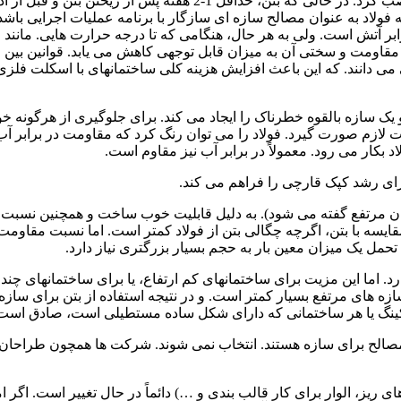
تحویل مصالح در کارگاه ساختمانی، می توان سازه فولادی را نصب کرد. در حالی که بتن، حداقل 1-2 هفته پس از ریختن بتن و 
 فولاد به عنوان مصالح سازه ای سازگار با برنامه عملیات اجرایی باشد
برابر آتش است. ولی به هر حال، هنگامی که تا درجه حرارت هایی. مانند
قاومت و سختی آن به میزان قابل توجهی کاهش می یابد. قوانین بین ا
می دانند. که این باعث افزایش هزینه کلی ساختمانهای با اسکلت فلز
 یک سازه بالقوه خطرناک را ایجاد می کند. برای جلوگیری از هرگونه خ
لازم صورت گیرد. فولاد را می توان رنگ کرد که مقاومت در برابر آب
 بکار می رود. معمولاً در برابر آب نیز مقاوم است.
ی رشد کپک قارچی را فراهم می کند.
مان مرتفع گفته می شود). به دلیل قابلیت خوب ساخت و همچنین نسبت ب
مقایسه با بتن، اگرچه چگالی بتن از فولاد کمتر است. اما نسبت مقاومت
حمل یک میزان معین بار به حجم بسیار بزرگتری نیاز دارد.
رد. اما این مزیت برای ساختمانهای کم ارتفاع، یا برای ساختمانهای چند
ازه های مرتفع بسیار کمتر است. و در نتیجه استفاده از بتن برای سازه
پارکینگ یا هر ساختمانی که دارای شکل ساده مستطیلی است، صادق است
 مصالح برای سازه هستند. انتخاب نمی شوند. شرکت ها همچون طراحان،
ریز، الوار برای کار قالب بندی و …) دائماً در حال تغییر است. اگر ا