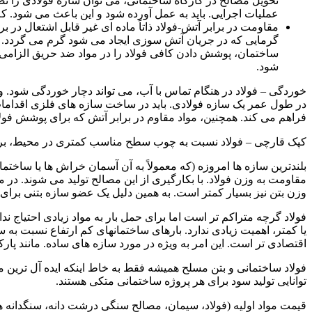
عملیات اجرایی. باید به عمل آورده شود و این باعث می شود. که
مقاومت در برابر آتش-فولاد ذاتاً ماده ای غیر قابل اشتعال در 
گرمایی که در جریان آتش سوزی ایجاد می شود گرم می گردد. م
ساختمان، پوشش دادن کافی فولاد را در مواد ضد حریق الزامی 
شود.
خوردگی – فولاد در هنگام تماس با آب، می تواند دچار خوردگی شود. و
در طول عمر یک سازه فولادی. باید در ساخت سازه های فلزی اقدامات 
فراهم می کند. همچنین، مواد مقاوم در برابر آتش که برای پوشش فولاد
کپک قارچی – فولاد نسبت به چوب سطح مناسب کمتری در محیط، برا
بلندترین سازه ها امروزه (که معمولاً به آن آسمان خراش ها یا ساخت
مقاومت به وزن فولاد. با بکارگیری از این مصالح تولید می شوند. در 
وزن بتن نیز بسیار کمتر است. به همین دلیل یک عضو سازه بتنی برای ت
فولاد گرچه متراکم تر است اما برای حمل بار به مواد زیادی احتیاج ندا
یا کمتر، اهمیت زیادی ندارد. بارهای ساختمانهای کم ارتفاع نسبت به س
اقتصادی تر است. این امر به ویژه در مورد سازه های ساده. مانند 
فولاد ساختمانی و بتن مسلح همیشه فقط به خاط اینکه ایده آل ترین
توانایی تولید سود برای هر پروژه ساختمانی متکی هستند.
قیمت مواد اولیه (فولاد، سیمان، مصالح سنگی درشت دانه، سنگدانه های 