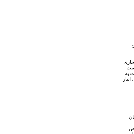
:
جاری
رست
ت به
انبار
ان
حض