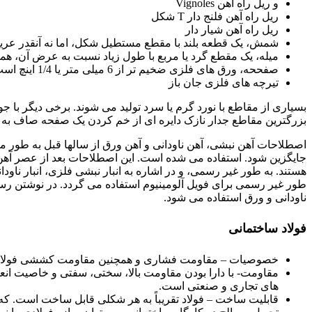
و ریل راه آهن Vignoles
ریل راه آهن فلنج دار T شکل
ریل راه آهن شیار دار
شمش، یک قطعه بلند با مقطع مستطیل شکل، اما نه آنقدر عری
میله، یک مقطع گرد یا مربع با طول زیاد نسبت به عرض آن، همچن
صفححه، ورق های فلزی ضخیم تر از 6 میلی متر یا 1/4 اینچ است.
تیرچه های فلزی جان باز
بسیاری از مقاطع با نورد گرم یا سرد تولید می شوند. برخی دیگر با 
بزرگترین مقاطع جدار نازک دایره ای از خم کردن یک صفحه صاف به 
اصطلاحات آهن نبشی، آهن ناودانی و آهن ورق از سالها قبل به طور مع
جایگزین شود. استفاده می شده است. این اصطلاحات بعد از عصر آهن 
هستند. به طور غیر رسمی، و در اشاره به انبار نبشی فلزی، انبار ناو
طور غیر رسمی برای فویل آلومینیوم استفاده می گردد. در نوشتن رسم
ناودانی و ورق استفاده می شود.
فولاد ساختمانی
خصوصیات – مقاومت فشاری و همچنین مقاومت کششی فولاد سا
مقاومت- با دارا بودن مقاومت بالا، سختی، سفتی و خاصیت انع
های تجاری و صنعتی است.
قابلیت ساخت – فولاد تقریباً به هر شکلی قابل ساخت است. که