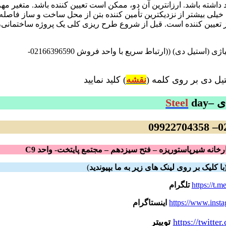
داشته باشد. ارزانترین آن دو، ممکن است تعیین کننده باشد. متغیر مه
خیلی بیشتر از نزدیکترین تأمین کننده بتن از محل ساخت و ساز فاصله
نیز تعیین کننده است. قبل از شروع طرح ریزی کلی یک پروژه ساختمانی،
فروش انواع استیل-فولاد نسوز -فولاد دریایی-فولاد ساختمانی-فولاد آلیاژی (استیل دی) ((ارتباط سریع با واحد فروش 02166396590-
یل دی بر روی کلمه (
نقشه
) کلید نمایید
ی –
day
Steel
021
خانه شیرپاستوریزه – فتح سیزدهم – مجتمع پایتخت- واحد C9
ا کلیک بر روی لینک های زیر به ما بپیوندید
)
https://t.m
تلگرام
https://www.insta
اینستاگرام
https://twitt
توییتر