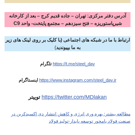
آدرس دفتر مرکزی: تهران – جاده قدیم کرج – بعد از کارخانه
شیرپاستوریزه – فتح سیزدهم – مجتمع پایتخت- واحد C9
ارتباط با ما در شبکه های اجتماعی (با کلیک بر روی لینک های زیر
به ما بپیوندید
)
https://t.me/steel_day
تلگرام
https://www.instagram.com/steel_day.ir
اینستاگرام
https://twitter.com/MDlakan
توییتر
مطالعه بیشتر: بهره وری انرژی و کاهش انتشار دی اکسیدکربن در
صنعت فولاد بامحور توسعه پایدار-تولید فولاد