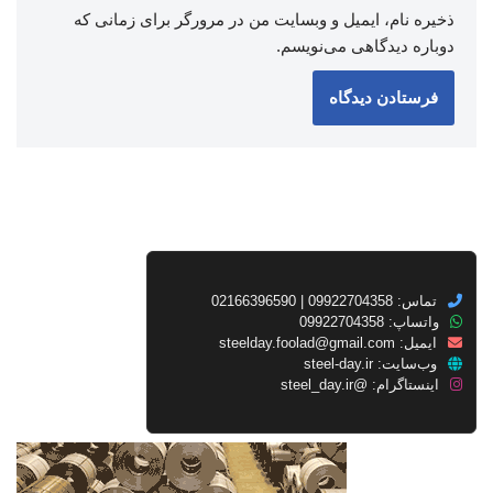
ذخیره نام، ایمیل و وبسایت من در مرورگر برای زمانی که
دوباره دیدگاهی می‌نویسم.
تماس: 09922704358 | 02166396590
واتساپ: 09922704358
ایمیل:
steelday.foolad@gmail.com
وب‌سایت:
steel-day.ir
اینستاگرام:
@steel_day.ir