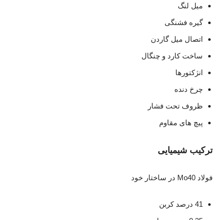
میل لنگ
گیره فشنگی
اتصال میل گاردن
ساخت کارد و چنگال
انژکتورها
چرخ دنده
ظروف تحت فشار
پیچ های مقاوم
ترکیب شیمیایی
فولاد Mo40 در ساختار خود
41 درصد کربن