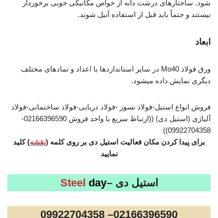
شود. ساختارهای درشت دانه از خواص مکانیکی خوبی برخوردار
نیستند و حتماً باید قبل از استفاده آنیل شوند.
ابعاد
ورق فولاد Mo40 در سایر استانداردها با اعداد و نمادهای مختلف
دیگری نمایش داده میشود.
فروش انواع استیل-فولاد نسوز -فولاد دریایی-فولاد ساختمانی-فولاد
آلیاژی (استیل دی) ((ارتباط سریع با واحد فروش 02166396590-
09922704358))
برای پیدا کردن مکان فعالیت استیل دی بر روی کلمه (
نقشه
) کلید
نمایید
استیل دی –
day
Steel
02166396590– 09922704358