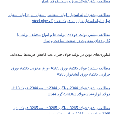
مطالعه بیشتر: فولاد سبز چیست-فولاد پایدار
مطالعه بیشتر: لوله استیل -لوله استنلس استیل-انواع لوله استیل-
تولید لوله استیل درایران-فولاد ضد زنگ-steel pipe
مطالعه بیشتر: بولت فولادی-بولت ها و انواع مختلف بولت با
کاربردهای متفاوت در صنعت ساخت و ساز
فناوری‌های نوین در تولید فولاد فنر باعث کاهش هزینه‌ها شده‌اند.
مطالعه بیشتر: فولاد A285 -ورق A285 -ورق مخزنی A285 -ورق
حرارتی A285 -ورق آتشخوار A285
مطالعه بیشتر: فولاد 2344-میلگرد 2344-تسمه 2344-فولاد H13-
فولاد ابزار2344-فولاد SKD61-گرد 2344
مطالعه بیشتر: فولاد 3265-میلگرد 3265-تسمه 3265-فولاد ابزار
3265-فولاد تندبر 3265-فولاد خشکه هوایی