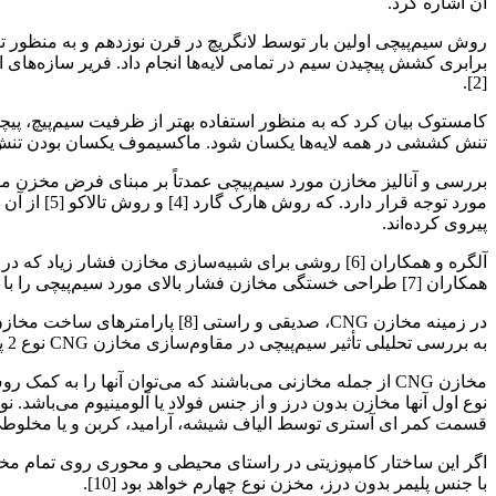
آن اشاره کرد.
برابری کشش پیچیدن سیم در تمامی لایه‌ها انجام داد. فریر سازه‌های 
[2].
کامستوک بیان کرد که به منظور استفاده بهتر از ظرفیت سیم‌پیچ، پیچاند
تنش کششی در همه لایه‌ها یکسان شود. ماکسیموف یکسان بودن تنش برشی 
بررسی و آنالیز مخازن مورد سیم‌پیچی عمدتاً بر مبنای فرض مخزن مر
پیروی کرده‌اند.
آلگره و همکاران [6] روشی برای شبیه‌سازی مخازن فشار زیا
همکاران [7] طراحی خستگی مخازن فشار بالای مورد سیم‌پیچی را با استفاده از روش ASME-API 579 مورد مطالعه قرار دادند.
به بررسی تحلیلی تأثیر سیم‌پیچی در مقاوم‌سازی مخازن CNG نوع 2 پرداختند.
مخازن CNG از جمله مخازنی می‌باشند که می‌توان آنها را به 
نوع اول آنها مخازن بدون درز و از جنس فولاد یا آلومینیوم می‌باشد. ن
قسمت کمر ای آستری توسط الیاف شیشه، آرامید، کربن و یا مخلوطی 
اگر این ساختار کامپوزیتی در راستای محیطی و محوری روی تمام مخ
با جنس پلیمر بدون درز، مخزن نوع چهارم خواهد بود [10].