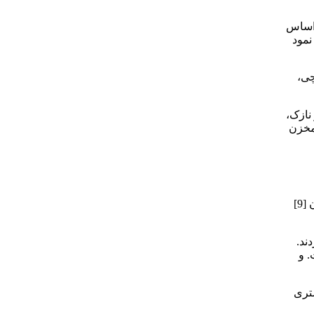
انگریچ سیم‌پیچی را بر اساس
نمود
چی،
نازک،
 این فرض برای مخزن
در زمینه مخازن CNG، صدیقی و راستی [8] پارامترهای ساخت مخازن CNG را مورد مطالعه قرار دادند. در تحقیقی دیگر، صدیقی و همکاران [9]
ند.
. و
تری