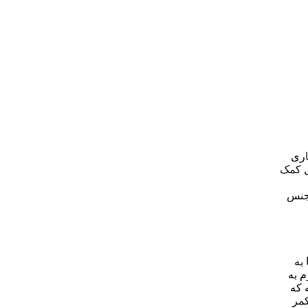
اری
ل کمک
ج با مخزن از جنس
به
شود. لازم به
د بررسی قرار گیرد [11]. همانگونه که
کمر