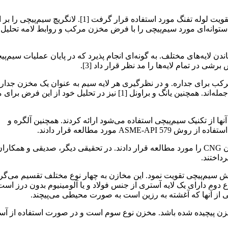
روش سیم‌پیچی اولین بار توسط لانگریچ در قرن نوزدهم و به منظور تقویت لوله تفنگ مورد استفاده قرار گرفت [1]. ل
استوانه‌ای مورد سیم‌پیچی را با فرض مخزن مرکب و روابط لامه تحلیل 
ن لایه‌های مختلف. به گونه‌ای انجام پذیرد که در پایان عملیات سیم‌پی
در تمام لایه‌ها را مد نظر قرار داد [3].
کب برای جداره. و در نظرگیری هر لایه سیم به عنوان یک مخزن جدار 
مورد توجه قرار دارد. که روش هارک گارد [4] و روش تالاکو [5] از آن جمله‌اند. همچنین یانگ و براونل [1] نیز در تحلیل خود از
د که در آنها از تکنیک سیم‌پیچی استفاده می‌شود ارائه کردند. همچنین آلگره و
کمک روش سیم‌پیچی تقویت نمود. این مخازن به چهار نوع مختلف تقسیم می‌گرد
وع دوم دارای یک لایه آستری از جنس فولاد و یا آلومینیوم بدون درز است
از آنها که آغشته به رزین است به صورت محیطی می‌پیچند.
زن پیچیده شده باشد. مخزن نوع سوم است و در صورت استفاده از آس