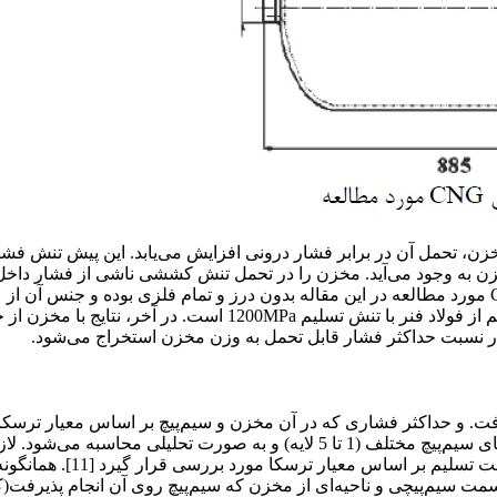
ن، تحمل آن در برابر فشار درونی افزایش می‌یابد. این پیش تنش فش
ن به وجود می‌آید. مخزن را در تحمل تنش کششی ناشی از فشار داخ
نموده و سبب افزایش ظرفیت بارپذیری، مخزن می‌گردد. مخزن CNG مورد مطالعه در این مقاله بدون درز و تمام فلزی بوده و جنس آن از
آلومینیوم 6061T6 با تنش تسلیم 260MPa می‌باشد. همچنین، جنس سیم از فولاد فنر با تنش تسلیم 1200MPa است. در آخر، نتای
فت. و حداکثر فشاری که در آن مخزن و سیم‌پیچ بر اساس معیار ترسکا 
طور همزمان به مقدار تسلیم خود می‌رسند. برای مخزن با تعداد لایه‌های سیم‌پیچ مختلف (1 تا 5 لایه) و به صورت تحلیلی محاسبه می‌
ذکر است که طبق استاندارد ASME برای مخازن تحت فشار، می‌بایست تسلیم بر اساس معیار ترسکا مور
 سیم‌پیچی و ناحیه‌ای از مخزن که سیم‌پیچ روی آن انجام پذیرفت(