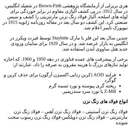
هری بریرلی از آزمایشگاه پژوهشی Brown-Firth در شفیلد انگلیس،
در سال 1912. در پی کشف آلیاژی مقاوم در برابر خوردگی برای
لوله های اسلحه. آلیاژ فولاد زنگ نزنن مارتنزیتی را کشف و سپس
صنعتی کرد. این کشف دو سال بعد در مقاله روزنامه ژانویه 1915 در
نیویورک تایمز اعلام شد.
چندین سال بعد این فلز با مارک Staybrite توسط فیرث ویکرز در
انگلیس به بازار عرضه شد. و در سال 1929 برای سایبان ورودی
جدید هتل ساووی لندن استفاده شد.
برخی از پیشرفت های عمده فناوری در دهه 1950 و 1960. که اجازه
تولید تناژهای بزرگ با هزینه مقرون به صرفه را داد، عبارتند از:
فرایند AOD (کربن زدایی اکسیژن آرگون) برای حذف کربن و
گوگرد
ریخته گری پیوسته و نورد تسمه گرم
Z-Mill یا نورد سرد سندزیمیر.
انواع فولاد های زنگ نزن
فولاد زنگ نزن آستنیتی – فولاد زنگ نزن آهنی – فولاد زنگ نزن
مارتنزیتی – فولاد زنگ نزن دوپلکس-فولاد زنگ نزن رسوب سخت
شونده