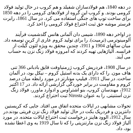
در دهه 1840، هم فولادسازان شفیلد و هم کروب در حال تولید فولاد
کرومی بودند. و کروب این گروه از فولادهای کرومی را در دهه 1850
برای ساخت توپ های جنگی استفاده می کرد. در سال 1861، رابرت
فرستر موشه حق ثبت اختراع فولاد کرومی را اخذ کرد.
در اواخر دهه 1890، شیمی دان آلمانی هانس گلدشمیت فرآیند
آلومینوترمی (ترمیت). را برای تولید کروم عاری از کربن توسعه داد.
میان سالهای 1904 و 1911، چندین محقق به ویژه لئون گیلت از
فرانسه. آلیاژهایی تهیه کردند که امروزه فولاد زنگ نزن به حساب
می آیند.
در سال 1908، فردریش کروب ژرمنیاوفت قایق بادبانی 366 تنی
هاف مون. را که دارای یک بدنه استیل کروم – نیکل بود، در آلمان
ساخت. در سال 1911، فیلیپ مونارتز در مورد رابطه میان درصد
کروم و مقاومت در برابر خوردگی گزارشی ارائه داد. در 17 اکتبر
1912، مهندسان کروپ، بنو اشتراوس و ادوارد ماورر، فولاد زنگ
نزن آستنیتی. را به عنوان Nirosta ثبت اختراع کردند.
تحولات مشابهی در ایالات متحده اتفاق می افتاد. جایی که کریستین
دانتزیزن و فردریک بکت در حال تولید فولاد زنگ نزن فریتی بودند.در
سال 1912، الوود هاینز درخواست ثبت اختراع ایالات متحده. در مورد
آلیاژ فولاد زنگ نزن مارتنزیتی را که تا سال 1919 به وی اعطا نشده
بود، داد.