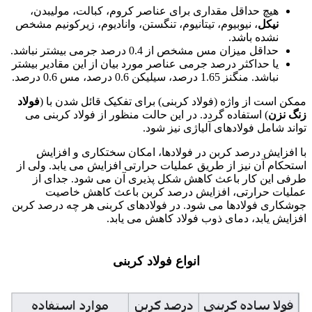
هیچ حداقل مقداری برای عناصر کروم، کبالت، مولیبدن،
نیکل
، نیوبیوم، تیتانیوم، تنگستن، وانادیوم، زیرکونیم مشخص
نشده باشد.
حداقل میزان مس مشخص از 0.4 درصد جرمی بیشتر نباشد.
یا حداکثر درصد جرمی عناصر مورد بیان از این مقادیر بیشتر
نباشد. منگنز 1.65 درصد، سیلیکن 0.6 درصد، مس 0.6 درصد.
ممکن است از واژه (فولاد کربنی) برای تفکیک قائل شدن با (
فولاد
زنگ نزن
) استفاده گردد. در این حالت منظور از فولاد کربنی می
تواند شامل فولادهای آلیاژی نیز شود.
با افزایش درصد کربن در فولادها، امکان سختکاری و افزایش
استحکام آن نیز از طریق عملیات حرارتی افزایش می یابد. ولی از
طرفی این کار باعث کاهش شکل پذیری آن می شود. جدای از
عملیات حرارتی، افزایش درصد کربن باعث کاهش خاصیت
جوشکاری فولادها می شود. در فولادهای کربنی هر چه درصد کربن
افزایش یابد، دمای ذوب فولاد کاهش می یابد.
فولاد 1248
انواع فولاد کربنی