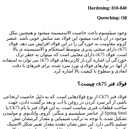
Hardening: 810-840
Quenching: Oil
فولاد 1248
وجود سیلیسوم باعث خاصیت الاستیسیته میشود و همچنین نیکل
موجود در آن باعث میشود این فولاد ضد سایش خوبی باشد. عنصر
کروم
مقاومت به خوردگی
را در این فولاد افزایش می دهد. فولاد
ck75 دارای سختی پذیری متوسط استحکام و الاستیسیته ی بالا
است. فولاد ck75 دارای معایبی است که میتوان به خطر ترک
خوردگی آن اشاره کرد.از کاربردهای فولاد ck75 می توان به استفاده
از آنها. در نوارهای فولادی نورد سرد شده. برای فنرهای با دقت
ابعادی و سطوح با کیفیت بالا اشاره کرد.
فولاد فنر ck75
چیست؟
فولاد فنر Ck75 از نوع
فولاد
هایی است. که به دلیل خاصیت ارتجاعی
ناشی از اثر سرد کردن در روغن با آب. و بعد برگشت دادن، جهت
ساخت قطعات فنری مناسب است. به این فولاد فنر با نام Ck75 یا
Spring Steel از عناصر سیلیسیم و منگنز، کروم، وانادیوم. و مولیبدن
تشکیل شده، با توجه به ترکیب شیمیایی و مقدار کربنشان تنش
تسلیم بالایی دارد. این تنش نشان دهنده مقدار تغییر شکل الاستیک