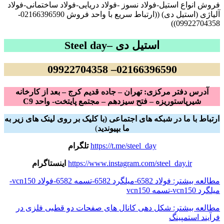
فروش انواع استیل-فولاد نسوز -فولاد دریایی-فولاد ساختمانی-فولاد
آلیاژی (استیل دی) ((ارتباط سریع با واحد فروش 02166396590-
09922704358))
استیل دی –
Steel day
02166396590– 09922704358
آدرس دفتر مرکزی: تهران – جاده قدیم کرج – بعد از کارخانه
شیرپاستوریزه – فتح سیزدهم – مجتمع پایتخت- واحد C9
ارتباط با ما در شبکه های اجتماعی (با کلیک بر روی لینک های زیر به
ما بپیوندید
)
https://t.me/steel_day
تلگرام
https://www.instagram.com/steel_day.ir
اینستاگرام
مطالعه بیشتر: فولاد 6582-میلگرد 6582-تسمه 6582-فولاد vcn150-
میلگرد vcn150-تسمه vcn150
مطالعه بیشتر: شکل دهی کانال های صفحات دو قطبی فلزی در
فرآیند استمپینگ