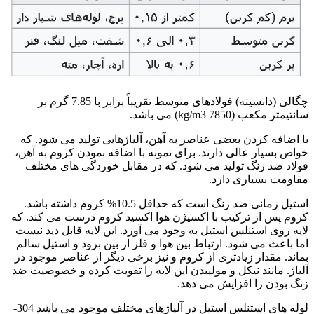
چگالی (دانسیته) فولادهای متوسط تقریباً برابر با 7.85 گرم بر
سانتیمتر مکعب (kg/m3 7850) می باشد.
با اضافه کردن بعضی عناصر به آهن، آلیاژهایی تولید می شود. که
خواص بسیار عالی دارند. برای نمونه با اضافه نمودن کروم به آهن،
فولاد ضد زنگ تولید می شود. که در مقابل خوردگی های مختلف
مقاومت بسیاری دارد.
استیل زمانی ضد زنگ است که حداقل 10.5% کروم داشته باشد.
کروم پس از ترکیب با اکسیژن هوا اکسید کروم درست می کند. که
لایه روی استنلس استیل به وجود می آورد. این لایه قابل دید نیست
اما باعث می شود. ارتباط بین هوا و فلز از بین برود و استیل سالم
بماند. مقدار زیادتری از کروم و نیز برخی دیگر از عناصر موجود در
آلیاژ. مانند نیکل و مولیبدن این لایه را تقویت کرده و خصوصیت ضد
زنگ بودن را افزایش می دهد.
لوله های استنلس استیل در آلیاژهای مختلف موجود می باشد 304-