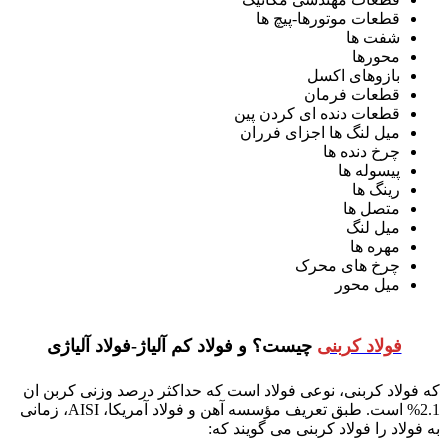
قطعات موتورها-پیچ ها
شفت ها
محورها
بازوهای اکسل
قطعات فرمان
قطعات دنده ای کردن پین
میل لنگ ها اجزای فرران
چرخ دنده ها
پیسوله ها
رینگ ها
متصل ها
میل لنگ
مهره ها
چرخ های محرک
میل محور
فولاد 1248
فولاد کربنی
چیست؟ و
فولاد کم آلیاژ-فولاد آلیاژی
که فولاد کربنی، نوعی فولاد است که حداکثر درصد وزنی کربن ان
2.1% است. طبق تعریف مؤسسه آهن و فولاد آمریکا، AISI، زمانی
به فولاد را فولاد کربنی می گویند که: