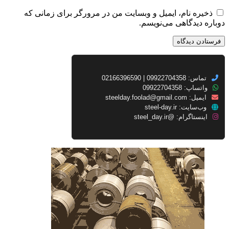
ذخیره نام، ایمیل و وبسایت من در مرورگر برای زمانی که
دوباره دیدگاهی می‌نویسم.
تماس: 09922704358 | 02166396590
واتساپ: 09922704358
ایمیل:
steelday.foolad@gmail.com
وب‌سایت:
steel-day.ir
اینستاگرام:
@steel_day.ir