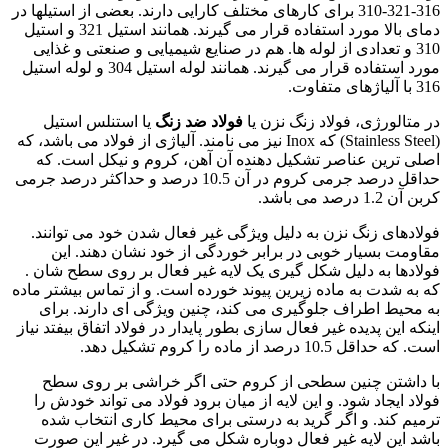
316-321-310 برای کارهای مختلف کارایی دارند. بعضی از استیلها در
دمای بالا مورد استفاده قرار می گیرند. همانند استیل 321 و استیل
310 و تعدادی از لوله ها. هم در صنایع شیمیایی و صنعتی و غذایی
مورد استفاده قرار می گیرند. همانند لوله استیل 304 و لوله استیل
316 با آلیاژهای متفاوت.
در متالورژی، فولاد زنگ نزن یا
فولاد ضد زنگ
یا استنلس استیل
(Stainless Steel) که Inox نیز می نامند. آلیاژی از فولاد می باشد، که
اصلی ترین عناصر تشکیل دهنده آن آهن، کروم و نیکل است. که
حداقل درصد جرمی کروم در آن 10.5 درصد و حداکثر درصد جرمی
کربن آن 1.2 درصد می باشد.
فولادهای زنگ نزن به دلیل ویژگی غیر فعال شدن خود می توانند.
مقاومت بسیار خوبی در برابر خوردگی از خود نشان دهند. این
فولادها به دلیل شکل گیری یک لایه غیر فعال بر روی سطح شان .
که به شدت به ماده زیرین پیوند خورده است. و از تماس بیشتر ماده
به محیط اطراف جلوگیری می کند، چنین ویژگی ای دارند. برای
اینکه این پدیده غیر فعال سازی بطور پایدار در فولاد اتفاق بیفتد نیاز
است. که حداقل 10.5 درصد از ماده را کروم تشکیل دهد.
با داشتن چنین سطحی از کروم حتی اگر خراشی بر روی سطح
فولاد ایجاد شود. و این لایه از میان برود فولاد می تواند خودش را
ترمیم کند. و اگر گرید به درستی برای محیط کاری انتخاب شده
باشد این لایه غیر فعال دوباره شکل می گیرد. در غیر این صورت