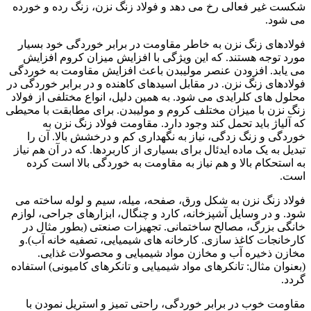
شکست غیر فعالی رخ می دهد و فولاد زنگ نزن، زنگ رده و خورده
می شود.
فولادهای زنگ نزن به خاطر مقاومت در برابر خوردگی خود بسیار
مورد توجه هستند. که این ویژگی با افزایش میزان کروم افزایش
می یابد. افزودن عنصر مولیبدن باعث افزایش مقاومت به خوردگی
فولادهای زنگ نزن. در مقابل اسیدهای کاهنده و در برابر خوردگی در
محلول های کلرایدی می شود. به همین دلیل، انواع مختلفی از فولاد
زنگ نزن با میزان مختلف کروم و مولیبدن. برای مطابقت با محیطی
که آلیاژ باید تحمل کند وجود دارد. مقاومت فولاد زنگ نزن به
خوردگی و زنگ زدگی، نیاز به نگهداری کم و درخشش بالا. آن را
تبدیل به یک ماده ایدئال برای بسیاری از کاربردها. که در آن هم نیاز
به استحکام بالا و هم نیاز به مقاومت به خوردگی بالا است کرده
است.
فولاد زنگ نزن به شکل ورق، صفحه، میله، سیم و لوله ساخته می
شود. و در وسایل آشپزخانه، کارد و چنگال، ابزارهای جراحی، لوازم
خانگی بزرگ، مصالح ساختمانی. تجهیزات صنعتی (بطور مثال در
کارخانجات کاغذ سازی. کارخانه های شیمیایی، تصفیه خانه آب).و
مخازن ذخیره آب و مخازن مواد شیمیایی و محصولات غذایی.
(بعنوان مثال: تانکرهای مواد شیمیایی و تانکرهای کامیونی) استفاده
گردد.
مقاومت خوب در برابر خوردگی، راحتی تمیز و استریل نمودن با