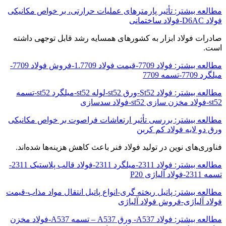
مطالعه بیشتر: تأثیر پارمترهای عملیات حرارتی، بر خواص مکانیکی
فولاد D6AC-فولاد ساختمانی
صادرات فولاد ابزار به کشورهای همسایه رشد قابل توجهی داشته
است.
مطالعه بیشتر: فولاد 7709-قیمت فولاد 1.7709-فروش فولاد 7709-
میلگرد 7709-تسمه 7709
مطالعه بیشتر: فولاد St52-ورق st52-لوله st52-میلگرد st52-تسمه
st52-فولاد مخزن سازی st52-فولاد سدسازی
مطالعه بیشتر: بررسی تأثیر ارتعاشات فراصوت بر خواص مکانیکی
ورق دو لایه فولاد کم کربن
فناوری‌های نوین در تولید فولاد فنر باعث کاهش هزینه‌ها شده‌اند.
مطالعه بیشتر: فولاد 2311-میلگرد 2311-فولاد قالب پلاستیک 2311-
تسمه 2311-فولاد آلیاژی P20
مطالعه بیشتر: پاتیل ریخته گری-انواع پاتیل انتقال مواد مذاب-قیمت
فولاد آلیاژی-فروش فولاد آلیاژی
مطالعه بیشتر: فولاد A537- ورق A537 – تسمه A537-فولاد مخزن