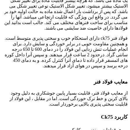
یک ماده می باشد. که هرچه بیشتر قابلیت ماده برای تغییر شکل
الاستیک بیشتر میشود، تغییر شکل الاستیک نوعی تغییر شکل می
باشد. که پس از برداشت بار اعمال شده ماده به حالت اولیه خود بر
می گردد. در واقع این ویژگی که قابلیت ارتچاعی میباشد. آنها را
مناسب برای ساخت فنرهای مختلف می کند. جالب است بدانید این
فولادها دارای خاصیت ضد سایشی می باشند.
فولاد فنر ck75 دارای استحکام خوب و سختی پذیری متوسط است.
و همچنین مقاومت خوبی در برابر خوردگی و سایش دارد. برای
انجام عملیات تنش زدایی این فولاد را در دمای 600 تا 650 درجه
سانتی گراد. درحدود 2 ساعت قرار میدهند. و سپس آنرا داخل کوره
های اتمسفر قرار داده تا دمای آنرا کنترل کرده. و به دمای 450
درحه برسد و سپس در هوای آزاد قرار میدهند.
فولاد 1248
معایب فولاد فنر
از معایب فولاد فنر، قابلیت بسیار پایین جوشکاری به دلیل وجود
بالای کربن و خط ترک خوردگی است. اما در مقابل ، این فولاد از
قابلیت سختی پذیری بالایی برخوردار است.
کاربرد Ck75
قطعات مهندسی مکانیک