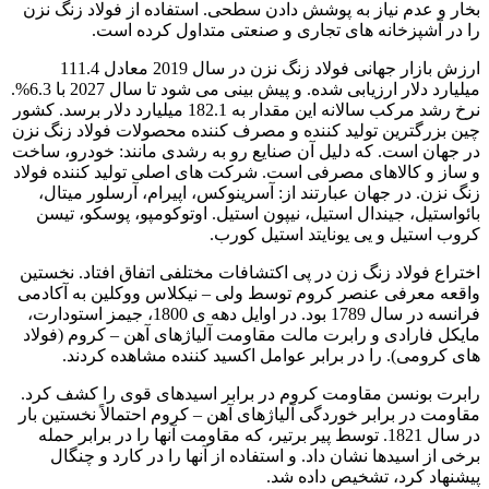
بخار و عدم نیاز به پوشش دادن سطحی. استفاده از فولاد زنگ نزن
را در آشپزخانه های تجاری و صنعتی متداول کرده است.
ارزش بازار جهانی فولاد زنگ نزن در سال 2019 معادل 111.4
میلیارد دلار ارزیابی شده. و پیش بینی می شود تا سال 2027 با 6.3%.
نرخ رشد مرکب سالانه این مقدار به 182.1 میلیارد دلار برسد. کشور
چین بزرگترین تولید کننده و مصرف کننده محصولات فولاد زنگ نزن
در جهان است. که دلیل آن صنایع رو به رشدی مانند: خودرو، ساخت
و ساز و کالاهای مصرفی است. شرکت های اصلی تولید کننده فولاد
زنگ نزن. در جهان عبارتند از: آسرینوکس، اپیرام، آرسلور میتال،
بائواستیل، جیندال استیل، نیپون استیل. اوتوکومپو، پوسکو، تیسن
کروب استیل و یی یونایتد استیل کورب.
اختراع فولاد زنگ زن در پی اکتشافات مختلفی اتفاق افتاد. نخستین
واقعه معرفی عنصر کروم توسط ولی – نیکلاس ووکلین به آکادمی
فرانسه در سال 1789 بود. در اوایل دهه ی 1800، جیمز استودارت،
مایکل فارادی و رابرت مالت مقاومت آلیاژهای آهن – کروم (فولاد
های کرومی). را در برابر عوامل اکسید کننده مشاهده کردند.
رابرت بونسن مقاومت کروم در برابر اسیدهای قوی را کشف کرد.
مقاومت در برابر خوردگی آلیاژهای آهن – کروم احتمالاً نخستین بار
در سال 1821. توسط پیر برتیر، که مقاومت آنها را در برابر حمله
برخی از اسیدها نشان داد. و استفاده از آنها را در کارد و چنگال
پیشنهاد کرد، تشخیص داده شد.