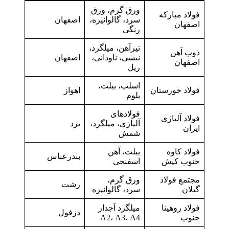
ورق گرم، ورق
فولاد مبارکه
سرد، گالوانیزه،
اصفهان
اصفهان
رنگی
تیرآهن، میلگرد،
ذوب آهن
نبشی، ناودانی،
اصفهان
اصفهان
ریل
اسلب، بیلت،
فولاد خوزستان
اهواز
بلوم
فولادهای
فولاد آلیاژی
آلیاژی، میلگرد،
یزد
ایران
شمش
فولاد کاوه
بیلت، آهن
بندرعباس
جنوب کیش
اسفنجی
مجتمع فولاد
ورق گرم،
رشت
گیلان
سرد، گالوانیزه
فولاد روهینا
میلگرد آجدار
دزفول
جنوب
A2، A3، A4