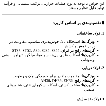
این خواص با توجه به نوع عملیات حرارتی، ترکیب شیمیایی و فرآیند
تولید قابل تنظیم هستند.
🧪 تقسیم‌بندی بر اساس کاربرد
1. فولاد ساختمانی
ویژگی‌ها
: استحکام بالا، جوش‌پذیری مناسب، مقاومت در
برابر خمش و کشش
گریدهای رایج در ایران
: ST37، ST52، A36، S235، S355
کاربردها
: اسکلت فلزی، پل‌ها، سوله‌ها، میلگرد، تیرآهن، نبشی
و ناودانی
2. فولاد دریایی
ویژگی‌ها
: مقاومت بالا در برابر خوردگی نمک و رطوبت
گریدهای رایج
: AH36، DH36، EH36
کاربردها
: ساخت کشتی، اسکله، سکوهای نفتی، شناورهای
صنعتی
3.فولاد ضد سایش