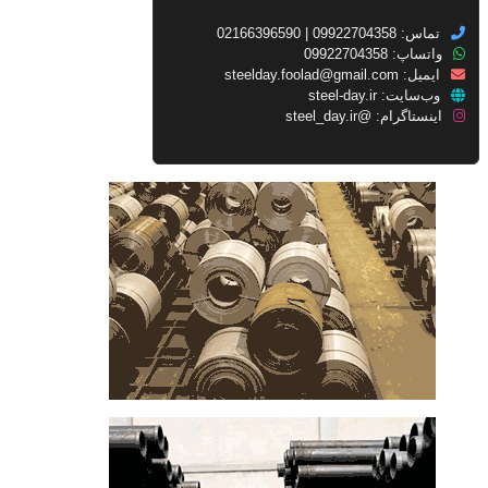
تماس: 09922704358 | 02166396590
واتساپ: 09922704358
ایمیل:
steelday.foolad@gmail.com
وب‌سایت:
steel-day.ir
اینستاگرام:
@steel_day.ir