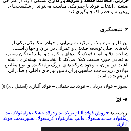
حرارتی، ضخامت قطعه و شرایط بارگذاری
بستگی دارد. در طراحی
صنعتی، انتخاب فولاد با چقرمگی مناسب می‌تواند از شکست‌های
پرهزینه و خطرناک جلوگیری کند.
فولاد آلیاژی
📌
نتیجه‌گیری
این فلز با تنوع بالا در ترکیب شیمیایی و خواص مکانیکی، یکی از
پایه‌های اصلی توسعه صنعتی و عمرانی در ایران و جهان است.
شناخت دقیق انواع فولاد، گریدهای پرکاربرد و تولیدکنندگان معتبر،
به فعالان حوزه صنعت کمک می‌کند تا انتخاب‌های بهینه‌تری داشته
باشند. در ایران، با وجود شرکت‌های بزرگ تولیدکننده و تنوع مقاطع
فولادی، زیرساخت مناسبی برای تأمین نیازهای داخلی و صادراتی
فراهم شده است.
فولاد نسوز – فولاد دریایی – فولاد ساختمانی – فولاد آلیاژی (استیل دی) ((ارتباط سریع
تلگرام
اینستاگرم
برچسب‌ها:
فروش فولاد آلیاژی
فولاد تندبر
فولاد خشکه هوایی
فولاد ضد
زنگ
فولاد ضدسایش
فولاد قالب سازی
فولاد کربنی
فولاد نسوز
قیمت فولاد
آلیاژی