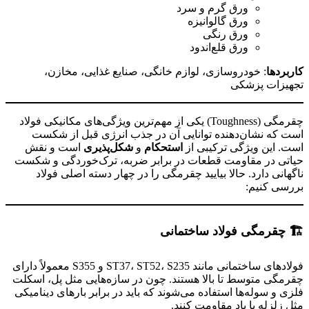
ورق گرم و سرد
ورق گالوانیزه
ورق رنگی
ورق قلع‌اندود
کاربردها
: خودروسازی، لوازم خانگی، صنایع غذایی، مخازن،
تجهیزات پزشکی
چقرمگی (Toughness) یکی از مهم‌ترین ویژگی‌های مکانیکی فولاد
است که نشان‌دهنده توانایی آن در جذب انرژی قبل از شکست
است. این ویژگی ترکیبی از
استحکام
و
شکل‌پذیری
است و نقش
حیاتی در مقاومت قطعات در برابر ضربه، ترک‌خوردگی و شکست
ناگهانی دارد. حالا بیایید چقرمگی را در چهار دسته اصلی فولاد
بررسی کنیم:
🏗
️
چقرمگی فولاد ساختمانی
فولادهای ساختمانی مانند ST37، ST52، S235 و S355 معمولاً دارای
چقرمگی متوسط تا بالا هستند. چون در سازه‌هایی مثل پل، اسکلت
فلزی و سوله‌ها استفاده می‌شوند که باید در برابر بارهای دینامیکی
مثل زلزله یا باد مقاومت کنند.