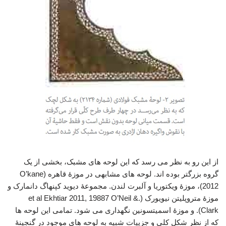
از این رو به نظر می رسد که این لوحه های مشبک، بخشی از یک
گروه بزرگتر بوده اند. لوحه های مشابهی در موزۀ قاهره (O’kane
2012)، موزۀ ویکتوریا و آلبرت لندن. مجموعۀ دیوید کپنهاگ دانمارک و
موزۀ متروپلیتن نیویورک (.et al Ekhtiar 2011, 19887 O’Neil &
Clark). و موزۀ اسمیتسونین نگهداری می شود. تمامی این لوحه ها
که از نظر شکل کلی و جزییات شبیه به لوحه های موجود در گنجینۀ