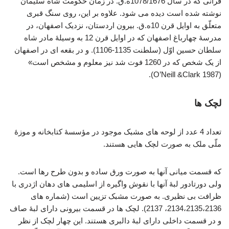
قرآنی که در سال 1078/1676ه.ق. در زمان حکومت شاه سلیمان
نوشته شده است دیده می شود. علاوه بر این، روی سنگ قبری
متعلّق به اوایل قرن 10ه.ق. بیرون اردستان، نزدیک اصفهان، در
مدرسۀ چهارباغ اصفهان که در اوایل قرن 12 به وسیلۀ مادر شاه
سلطان حسین اوّل (سلطنت 1135-1106). و در بقعه ای در اصفهان
از یک شخص که در 1260 فوت شد نیز معلوم و مشخص است»
(1987 O’Neill &Clark).
لچک ها
تعداد 4 عدد از لوحه های مشبک موجود در مؤسسۀ کتابخانه و موزۀ
ملّی ملک به صورت لچک هایی هستند.
که قسمت میانی آنها به صورت ورق ساده و بدون طرح رها است.
ولی دورتادور لبۀ آنها با نقوش واگیره از اسلیمی های دهان اژدری با
ظرافت بی نظیری. به صورت مشبک تزیین است (شماره های
2134،2135،2136، 2137). لچک ها در قسمت بیرونی دارای لبۀ صاف
و در قسمت داخلی دارای لبۀ دالبری هستند. این چهار لچک از نظر