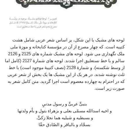
لوحه های مشبک با این شکل، بر اساس شعر عربی شامل هشت
کتیبه است. که چهار مصرع از آن در مؤسسۀ کتابخانه و موزۀ ملی
ملک نگهداری می شود. لوحه های مشبک شماره های 2125 و 2126
سالم و با خط نستعلیق اجرا شدند. لوحه های شمارۀ 2127 (کامل اما
از وسط شکسته). و شمارۀ 2128 (نصف کتیبۀ موجود است) با خط
ثلث نوشته شدند. در هر یک از این مشبک ها یک بخش از شعر عربی
که در احترام به چهارده معصوم است اجرا گردید. متن کامل شعر به
صورت زیر است.
بنبیٍّ عربیٍّ و رسول مدنیٍ
و اخیه اسدالله مسمّی بعلی و بزهراءِ بتول و باُم ولدتها
و بسبطیه و شبلیه هما نجلا زکیٍّ.
بسجّاد و بالباقر و الصّادق حقّا