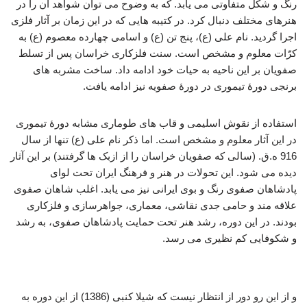
رنگ و شکل متفاوتی می یابد. که به وضوح می توان شواهد آن را در
هنرهای مختلف دنبال کرد. در کتیبه هایی که در این زمان بر آثار فلزی
اجرا گردید. نام علی (ع)، پنج تن (ع) و اسامی چهارده معصوم (ع) به
کرّات معلوم و مشخص است. سنت فلزکاری خراسان پس از تسلط
صفویان بر این ناحیه به حیات خود ادامه داد. ساخت مشربه های
برنجی دورۀ تیموری در دورۀ صفویه نیز ادامه یافت.
استفاده از نقوش اسلیمی و قاب های طوماری مشابه دورۀ تیموری
در این آثار معلوم و مشخص است. اما ذکر نام علی (ع) تنها از سال
916 ه.ق. (سالی که صفویان خراسان را از ازبک ها گرفتند) بر این آثار
دیده می شود. این تحولات در هنر و فرهنگ ایران تحت لوای
پادشاهان صفوی رنگ و بوی ایرانی نیز می یابد. اغلب شاهان صفوی
علاقه مند و حامی جدی نقاشی، معماری، جواهرسازی و فلزکاری
بودند. در این دوره، رشد هنر تحت حمایت پادشاهان صفوی، به رشد
و شکوفایی کم نظیری می رسد.
فولادسازی عصر صفوی
و از این رو دور از انتظار نیست که شیلا کنبی (1386) از این دوره به