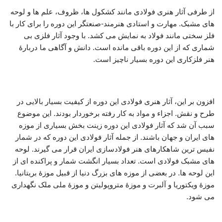
از طرفی آثار هنری فولادی مانند کشکول ها، ظروف، علم ها و لوحه
های مشبک. مهارت و استادی هنرمند-صنعتگر این دوره را برای کار با
فلز سختی مانند فولاد به نمایش می کشد. با وجود آثار فلزی بی
شماری که از این دوره باقی مانده است. دانش و آگاهی ما دربارۀ
هنر فلزکاری این دوره بسیار ناچیز است.
فولادسازی عصر صفوی
افزون بر این، آثار هنری فولادی این دوره از کیفیت بسیار بالایی در
طرح و نقش. اجزاء و مواد به کار رفته برخوردار بودند. این موضوع
سبب آن شد که آثار فولادی این دوره زینت بخش بسیاری از موزه
های ایران و جهان باشند. از جمله آثار فولادی این دوره که در شمار
نفیس ترین شاهکارهای هنر فولادسازی ایران قرار می گیرند. لوحه
های مشبک فولادی است. تعداد بسیار انگشت شمار و پراکنده ای از
این لوحه ها. در بعضی از موزه های بزرگ دنیا از قبیل موزۀ بریتانیا.
موزۀ ویکتوریا و آلبرت و موزۀ متروپولیتن و موزۀ ملی ملک نگهداری
می شود.
فولادسازی عصر صفوی