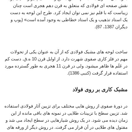
نقش صفحه ای فولادی که متعلق به قرن دهم هجری است چنان
زیباست که با قلم نیز نمی توان ایجاد کرد. طرح این لوحه به دست
یک استاد تذهیب و یک استاد خطاطی به وجود آمده است» (پوپ و
دیگران 1387، 87).
فولادسازی عصر صفوی
ساخت لوحه های مشبک فولادی که از آن به عنوان یکی از تحولات
مهم در فلز کاری صفوی شهرت دارد. از اوایل قرن 10 ه.ق. دست کم
در عَلَم ها ظاهر میشود. ولی در قرن 11 هجری به طور گسترده مورد
استفاده قرار گرفت (کنبی 1386).
مشبک کاری بر روی فولاد
در دورۀ صفوی از روش هایی مختلف برای تزیین آثار فولادی استفاده
شد. تزیین سطح با تزیینات طلایی در نمونه های باقی مانده از این
زمان دیده می شود. در یک روش شیارهایی در سطح ایجاد می شد و
مفتول های طلایی در آن قرار می گرفت. در روش دیگر از ورقه های