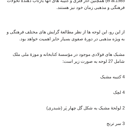
el al.1985) همچنین آثار فلزی و کتیبه های آنها بازتاب دهندۀ تحولات
فرهنگی و مذهبی زمان خود نیز هستند.
فولادسازی عصر صفوی
از این رو، این لوحه ها از نظر مطالعۀ گرایش های مختلف فرهنگی و
به ویژه مذهبی در دورۀ صفوی بسیار حایز اهمیت خواهد بود.
مشبک های فولادی موجود در مؤسسۀ کتابخانه و موزۀ ملی ملک
شامل 27 لوحه به صورت زیر است:
4 کتیبه مشبک
4 لچک
2 لولحۀ مشبک به شکل گل چهار پَر (شبدری)
3 سر ترنج