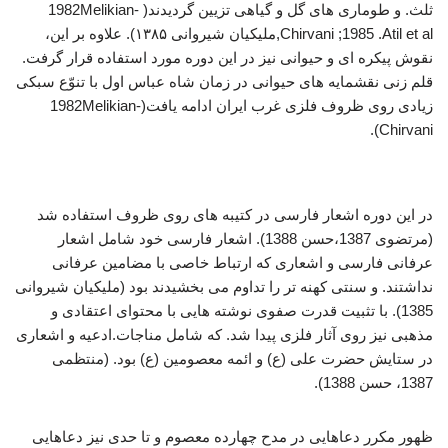
ثلث. و طوماری های گل و گیاهی تزیین گردیدند( 1982Melikian-
Chirvani ;1985 .Atil et al,ملیکیان شیروانی ۱۳۸۵). علاوه بر این،
نقوش پیکره ای و حیوانی نیز در این دوره مورد استفاده قرار گرفت.
قلم زنی نقشمایه های حیوانی در زمان شاه عباس اول با تنوّع سبکی
زیادی روی ظروف فلزی غرب ایران ادامه یافت(1982Melikian-
Chirvani).
فولادسازی عصر صفوی
در این دوره اشعار فارسی در کتیبه های روی ظروف استفاده شد
(مرتضوی 1387،حسن 1388). اشعار فارسی خود شامل اشعار
عرفانی فارسی و اشعاری که ارتباط خاصی با مضامین عرفانی
نداشتند. و سنتی کهنه تر را تداوم می بخشیدند بود (ملیکیان شیروانی
1385). با تثبیت قدرت صفوی نوشته هایی با محتوای اعتقادی و
مذهبی نیز روی آثار فلزی پیدا شد. که شامل مناجات.ادعیه و اشعاری
در ستایش حضرت علی (ع) و ائمه معصومین (ع) بود. (منتظمی
1387، حسن 1388).
ظهور مکرر دعاهایی در مدح چهارده معصوم و تا حدی نیز دعاهایی