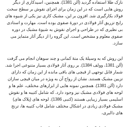
نازک طلا استفاده گردید (آلن 1381). همچنین، اسیدکاری از دیگر
روش هایی است که در این زمان برای اجرای نقوش بر سطح سخت
فولاد بکارگیری شد. افزون بر این، مشبک کاری نیز یکی از شیوه های
رایج تزریق آثار فولادی در دورۀ صفوی بوده است. مهارت و استادی
بی نظیری که در طراحی و اجرای نقوش به شیوۀ مشبک در دوره
صفوی معلوم و مشخص است. این گروه را از دیگر آثار متمایز می
سازد.
این روش که به وسیلۀ یک متۀ کمانی و چند سوهان انجام می گرفت
(آلن 1381، وولف 1384). بر روی آثار فولادی بسیار متنوعی اجرا شد.
شمار قابل توجهی از قیچی های باقی مانده از این زمان که دارای
تزیین مشبک هستند. نشان از رواج آن به ویژه در میان قیچی سازان
دارد (آلن 1381). همچنین نمونه هایی از ابزارهای مختلف، علم ها و
لوحه های فولادی مشبک نیز وجود دارد. که شامل کتیبه ها و نقوش
اسلیمی بسیار زیبایی هستند (کنبی 1386). لوحه های (پلاک های)
مشبک فولادی زیادی در اشکال مختلف شامل قاب کتیبه ها، ترنج
های دالبری،