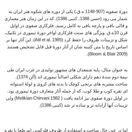
دورۀ صفویه (907-1148 ه.ق.) یکی از دوره های شکوه هنر ایران به
شمار می رود (حسن 1388، کنبی 1386). که در این زمان هنر معماری
و قالی بافی و پارچه بافی به کامل رسید. فلزکاری صفوی در اوایل
قرن 10ه.ق. ویژگی های سنت فلزکاری اواخر دورۀ تیموری در تکنیک،
شکل و تزیینات ظروف را حفظ کرد (Atil et al. 1985). این آثار تنها بر
اساس تاریخ یا متن کتیبه شان از آثار دورۀ قبل قابل تشخیص هستند
(2009 Bloom & Blair).
به عنوان مثال، پایه شمعدان های مشهور تولیدی در غرب ایران طی
نیمۀ دوم سدۀ دهم دارای شکلی اصالتاً تیموری اند (آلن 1374).
ساخت مشربه های برنجی کوچک با بدنه های کروی و لولۀ استوانه
ای نقره کوب و طلا کوب. که از جمله آثار متعارف دورۀ تیموری بود.
در اوایل دورۀ صفوی نیز ادامه یافت ( 1982 Melikian-Chirvani) ولی
تزیینات آنها آزادانه تر و ساده تر شد (کنبی 1386).
فولادسازی عصر صفوی
اما در عین حال ساخت و استفاده از ظروف فلزکوبی (مرصّع) با نقره