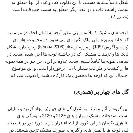
شکل کاملاً مشابه هستند. با این تفاوت که دو عدد از آنها متعلّق به
سمت راست قاب و دو عدد دیگر متعلّق به سمت چپ قاب است
(تصویر 2).
لوحه های مشبک کاملاً مشابهی نظیر آنچه به شکل لچک در موسسه
کتابخانه و موزۀ ملی ملک نگهداری می شود. در مجموعۀ هاراری
(پوپ و آکرمن1387) و موزۀ آرمیتاژ (Ivanov 2006) وجود دارد. شکل
لچک ها و تزیینات مشبکی که در حاشیۀ لوحه ها اجرا شده است. در
تمامی نمونه ها کاملاً شبیه است. علاوه بر این، اجرا نیز در همۀ نمونه
ها از کیفیت و ظرافت بسیار بالایی برخوردار است. و این موضوع
احتمال این که لوحه ها محصول یک کارگاه باشند را تقویت می کند.
گل های چهار پَر (شبدری)
این گروه از آثار مشبک به شکل گل های چهارپَر ایجاد گردید و نمایان
است. صفحات مشبک شماره های 2129 و 2130 با ویژگی های
ظاهری یکسان در این گروه از اشیاء قرار دارند. دورتادور در قسمت
لبه، لوحه ها با نقش های واگیره به صورت مشبک تزیین هستند. در