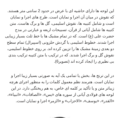
این لوحه ها دارای حاشیه ای با عرض در حدود 2 سانتی متر هستند.
که نقوش در میان آن اجرا و نمایان است. طرح های اجرا و نمایان
است و شامل کتیبه ها، نقوش اسلیمی، گل ها و برگ هاست. متن
کتیبه ها شامل آیاتی از قرآن، تسبیحات اربعه و عبارتی در مدح
حضرت علی (ع) است. که در تمام مشبک ها با خط ثلث بسیار زیبایی
اجرا شدند. خطوط اسلیمی با گردش حلزونی (اسپیرال) تمام سطح
دو بعدی زمینۀ مشبک ها را تزیین کرده اند. بر روی خطوط اسلیمی،
نقوش گل و برگ اجرا شدند. که در ترکیب با متن کتیبه ترکیب بندی
بی نظیری را ایجاد کرده اند (تصویر6).
در این ترنج ها، بخش یا تمامی یک آیه به صورتی بسیار زیبا اجرا و
نمایان است. هنرمند نظم معمول کلمات را به منظور اجرای هرچه
زیباتر متن و یا تأکید بر کلمه ای خاص، به هم ریختگی دارد. در این
لوحه های فولادی آیاتی از سوره های «یس»، «الصافات»، «انبیاء»،
«القدر»، «یوسف»، «الاحزاب» و «الزمر» اجرا و نمایان است.