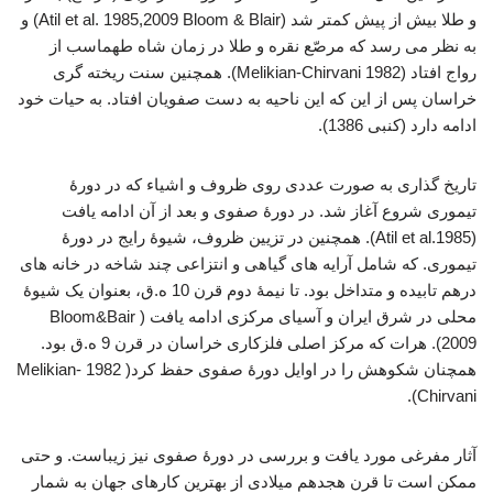
و طلا بیش از پیش کمتر شد (Atil et al. 1985,2009 Bloom & Blair) و
به نظر می رسد که مرصّع نقره و طلا در زمان شاه طهماسب از
رواج افتاد (1982 Melikian-Chirvani). همچنین سنت ریخته گری
خراسان پس از این که این ناحیه به دست صفویان افتاد. به حیات خود
ادامه دارد (کنبی 1386).
تاریخ گذاری به صورت عددی روی ظروف و اشیاء که در دورۀ
تیموری شروع آغاز شد. در دورۀ صفوی و بعد از آن ادامه یافت
(1985.Atil et al). همچنین در تزیین ظروف، شیوۀ رایج در دورۀ
تیموری. که شامل آرایه های گیاهی و انتزاعی چند شاخه در خانه های
درهم تابیده و متداخل بود. تا نیمۀ دوم قرن 10 ه.ق، بعنوان یک شیوۀ
محلی در شرق ایران و آسیای مرکزی ادامه یافت ( Bloom&Bair
2009). هرات که مرکز اصلی فلزکاری خراسان در قرن 9 ه.ق بود.
همچنان شکوهش را در اوایل دورۀ صفوی حفظ کرد( 1982 Melikian-
Chirvani).
آثار مفرغی مورد یافت و بررسی در دورۀ صفوی نیز زیباست. و حتی
ممکن است تا قرن هجدهم میلادی از بهترین کارهای جهان به شمار