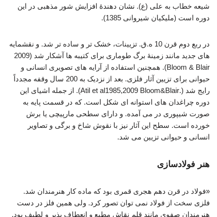
شیعه خطاب به علی (ع). نشان دهندۀ افزایش شور مذهبی در این
دوره است (ملیکیان شیروانی 1385).
در ربع دوم قرن 10 ه.ق. تزیینات، خشک تر و ساده تر شد. و نقشمایه
های جدید مانند زمینۀ برگ طوماری برای کتیبه ها آشکار شد (2009
Bloom & Blair). همچنین استفاده از آرایه های تصویری انسانی و
حیوانی برای تزیین آثار فلزی. بعد از نزدیک به 200 سال وقفه مجدداً
رایج شد (.Atil et al1985,2009 Bloom&Blair). از جمله اشیای این
دوره چراغدان های استوانه ای شکل است. که در قسمت پایه به
صورت شیپوری در می آمده. و دارای سطحی مارپیچی یا برش
خورده است. سطح این آثار نیز با نقوش شاخ و برگی و تصاویر
انسانی و حیوانی تزیین می شد.
هنر فولادسازی
«فولاد در قرن دهم هجری قمری بود که ماده کار هنرمندان شد.
فلزی سخت از فولاد نمی توان تصور کرد. ولی همین فلز در دست
هنرمندان صفوی مانند قلم نقاش مطیع و انعطاف پذیر و لطیف بود.