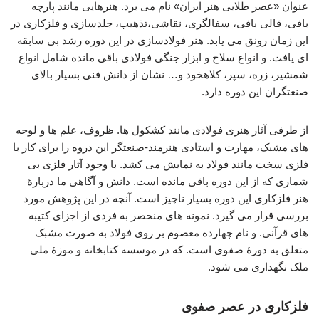
عنوان «عصر طلایی هنر ایران» نام می برد. هنرهایی مانند پارچه
بافی، قالی بافی، سفالگری، نقاشی،تذهیب، جلدسازی و فلزکاری در
این زمان رونق می یابد. هنر فولادسازی در این دوره رشد بی سابقه
ای یافت. و انواع سلاح و ابزار جنگی فولادی باقی مانده شامل انواع
شمشیر، زره، سپر، کلاهخود و… نشان از دانش فنی بسیار بالای
صنعتگران این دوره دارد.
از طرفی آثار هنری فولادی مانند کشکول ها. ظروف، علم ها و لوحه
های مشبک، مهارت و استادی هنرمند-صنعتگر این دروه را برای کار با
فلزی سخت مانند فولاد به نمایش می کشد. با وجود آثار فلزی بی
شماری که از این دوره باقی مانده است. دانش و آگاهی ما دربارۀ
هنر فلزکاری این دوره بسیار ناچیز است. آنچه در این پژوهش مورد
بررسی قرار می گیرد. نمونه های منحصر به فردی از اجزای کتیبه
های قرآنی. و نام چهارده معصوم بر روی فولاد به صورت مشبک
متعلق به دورۀ صفوی است. که در موسسه کتابخانه و موزۀ ملی
ملک نگهداری می شود.
فلزکاری در عصر صفوی