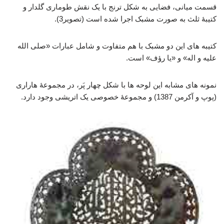
قسمت میانی، فضایی به شکل ترنج با یک نقش طوماری گلدار و
کتیبۀ ثلث به صورت مشبک اجرا شده است (تصویر3).
کتیبه های این دو مشبک با هم متفاوت و شامل عبارات «صلی الله
علیه و اله» و «یا رؤف» است.
نمونه های مشابه این لوحه ها با شکل چهار پَر، در مجموعۀ هاراری
(پوپ و آکرمن 1387) و مجموعۀ خصوصی یک اتریشی وجود دارد.