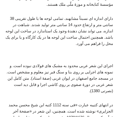
مؤسسۀ کتابخانه و موزۀ ملّی ملک هستند.
دارای اندازه ای نسبتاً مشابهند. تمامی لوحه ها با طول تقریبی 38
سانتی متر و ارتفاع حدود 14 سانتی متر تولید شدند. شباهت در
اندازه، می تواند نشان دهندۀ وجود یک استاندارد در ساخت این لوحه
باشد. همچنین احتمال ساخت این لوحه ها در یک کارگاه و یا برای یک
محل را فراهم می آورد.
فولادسازی عصر صفوی
اجرای این شعر عربی محدود به مشبک های فولادی نبوده است. و
نمونه های اجرایی بر روی بنا و سنگ قبر نیز معلوم و مشخص است.
در مسجد جامع اصفهان در ایوان غربی (صفۀ استاد). متن کامل این
شعر عربی در دورۀ صفوی بر روی کاشی اجرا و قابل دید است
(نصرتی 1380).
در انتهای کتیبه عبارت «فی سنه 1112 کتبه ابن شیخ محسن محمد
الجزایری» نوشته شده است. همچنین، این شعر در «صفحۀ آخر