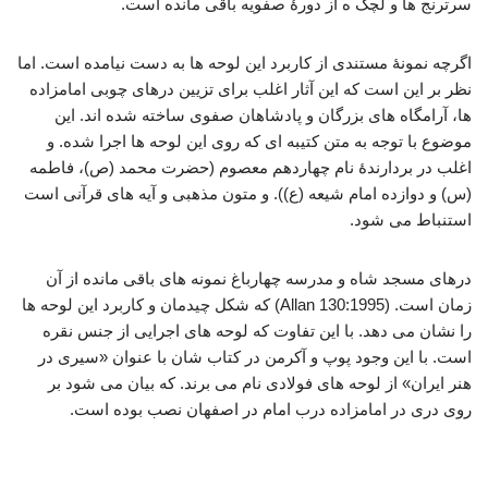
سرترنج ها و لچک ه از دورۀ صفویه باقی مانده است.
اگرچه نمونۀ مستندی از کاربرد این لوحه ها به دست نیامده است. اما
نظر بر این است که این آثار اغلب برای تزیین درهای چوبی امامزاده
ها، آرامگاه های بزرگان و پادشاهان صفوی ساخته شده اند. این
موضوع با توجه به متن کتیبه ای که روی این لوحه ها اجرا شده. و
اغلب در بردارندۀ نام چهاردهم معصوم (حضرت محمد (ص)، فاطمه
(س) و دوازده امام شیعه (ع)). و متون مذهبی و آیه های قرآنی است
استنباط می شود.
درهای مسجد شاه و مدرسه چهارباغ نمونه های باقی مانده از آن
زمان است. (130:1995 Allan) که شکل چیدمان و کاربرد این لوحه ها
را نشان می دهد. با این تفاوت که لوحه های اجرایی از جنس نقره
است. با این وجود پوپ و آکرمن در کتاب شان با عنوان «سیری در
هنر ایران» از لوحه های فولادی نام می برند. که بیان می شود بر
روی دری در امامزاده درب امام در اصفهان نصب بوده است.
فولادسازی عصر صفوی