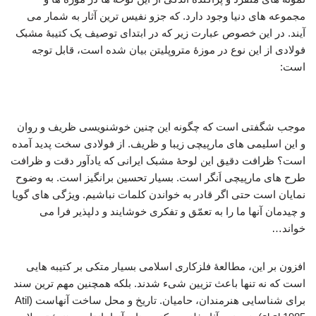
مجموعه های دنیا وجود دارد. که جزو نفیس ترین آثار به شمار می
آیند. در این خصوص عبارت زیر که در ابتدای توصیف یک کتیبۀ مشبک
فولادی از این نوع در موزۀ متروپلیتن بیان شده است، قابل توجه
است:
فولادسازی عصر صفوی
موجب شگفتی است که چگونه این چنین خوشنویسی ظریف و روان
و این اسلیمی های مارپیچی زیبا و ظریف. از فولادی سخت پدید آمده
است؟ ظرافت دقیق این لوحۀ مشبک ایرانی که یادآور دقت و ظرافت
طرح های مارپیچی اَنگر است. بسیار تحسین برانگیز است. به وضوح
نمایان است حتی اگر قادر به خواندن کلمات نباشیم. ویژگی های گویا
و چیدمان آنها ما را به تعمّق و تفکری خوشایند و دلپذیر فرا می
خواند…
افزون بر این، مطالعۀ فلزکاری اسلامی بسیار متکی بر کتیبه هایی
است که نه تنها باعث تزیین شیء شدند. بلکه همچنین مهم ترین سند
برای شناسایی هنرمندان، حامیان. تاریخ و محل ساخت آنهاست (Atil