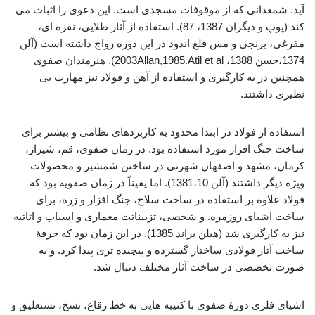
آید. شمعدانی که از موقوفات مسجدی است. این دعوی را اثبات می
کند (پوپ و دیگران 1387، 87). استفاده از آثار طلایی، نقره ای،
مفرغی، برنجی و مس قلع اندود در این دوره رواج داشته است (آلن
1374،حسن 1388، 2003Allan,1985.Atil et al). هنرمندان صفوی
همچنین در به کارگیری و استفاده از آهن و فولاد نیز مهارت بی
نظیری داشتند.
استفاده از فولاد در ابتدا محدود به کاربردهای نظامی و بیشتر برای
ساخت جنگ افزار مورد استفاده بود. در زمان صفوی، قم، شیراز،
کرمان، مشهد و اصفهان شهرتی در ساختن شمشیر و محصولات
ویژه دیگر داشتند (آلن 1381،10). اما یقیناً در زمان صفویه بود که
فولاد علاوه بر استفاده در ساخت سلاح، جنگ افزار و زره، برای
ساخت اشیای روزمره. و شخصی، تزییناتت معماری و اسباب و اثاثیه
نیز به کارگیری شد (هیلن براند 1385). در این زمان بود که حرفۀ
ساخت آثار فولادی ساختار گسترده و پیچیده تری پیدا کرد. و به
صورت تخصصی در ساخت آثار مختلف دنبال شد.
اشیای فلزی دورۀ صفوی با کتیبه هایی به خط رقاع، نسخ، نستعلیق و