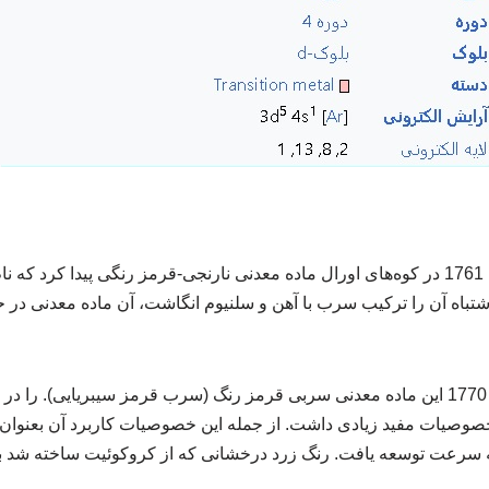
یوهان گوتلوب لمن در سال 1761 در کوه‌های اورال ماده معدنی نارنجی-قرمز رنگی پیدا ک
ه اشتباه آن را ترکیب سرب با آهن و سلنیوم انگاشت، آن ماده معدنی 
پیتر سیمون پالاس در سال 1770 این ماده معدنی سربی قرمز رنگ (سرب قرمز سیبریایی). 
صوصیات مفید زیادی داشت. از جمله این خصوصیات کاربرد آن بعنوان رنگ
به سرعت توسعه یافت. رنگ زرد درخشانی که از کروکوئیت ساخته شد به 