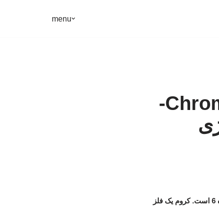
menu
عنصر کروم-کرومیوم-آلیاژ کروم-Chromium-
ژی
(Chromium) یک عنصر شیمیایی با نماد Cr و عدد اتمی 24 است. این عنصر اولین عنصر در گروه 6 است. کروم یک فلز