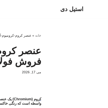
استیل دی
پرش
به
محتوا
خانه
»
عنصر کروم-کرومیوم-آلیاژ کروم-Chromium-فروش فولاد کرو
فروش فولاد
می 17, 2026
عنصر کروم
کروم
واسطه است که رنگی خاکست