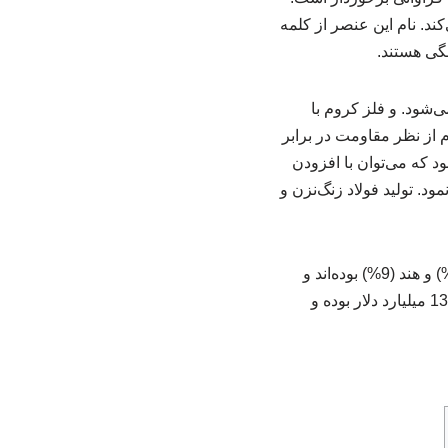
ادون قرمز را منعکس می‌کند. نام این عنصر از کلمه
‌شود. و فلز کروم با
ز کروم از نظر مقاومت در برابر
د که می‌توان با افزودن
ود. تولید فولاد زنگ‌نزن و
بزرگترین تولیدکنندگان کروم در سال 2019 آفریقای جنوبی (39%)، ترکیه (23%)، قزاقستان (15%) و هند (9%) بوده‌اند و
14% باقیمانده مربوط به سایر کشورها است. ارزش بازار جهانی این ماده در سال 2016 برابر 13.07 میلیارد دلار بوده و