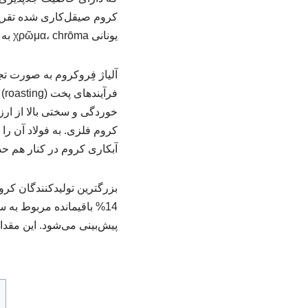
یونانی χρῶμα، chrōma به معنی رنگ گرفته شده است. زیرا بسیاری از ترکیبات کروم به شدت رنگی هستند.
آلیاژ فِروکروم به صورت تج
فر
خوردگی و سختی بالا از ارز
کروم فلزی. به فولاد آن را ش
آبکاری کروم در کنار هم حدود 85% از مصرف تجاری کروم را تشکیل 
پیش‌بینی می‌شود. این مقدار در سال 2025 به 16.55 