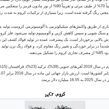
کروم صیقل‌کاری شده تقریباً 70% از طیف مرئی و تقریباً 90% از نور م
اری از طریق واکنش‌های سیلیکوترمی یا آلومینوترمی کرومیت تولید می
آیندهای پخت (roasting) و سنگ شویی و سپس کاهش کربن و آلومینیوم تولید می‌شود. فل
ش بالایی برخوردار است. یک پیشرفت عمده در تولید فولاد کشف این بو
دیداً در برابر خوردگی و تغییر رنگ مقاوم کرد، و فولاد زنگ نزن تولید نم
می‌دهند.
میلیارد دلار برسد.