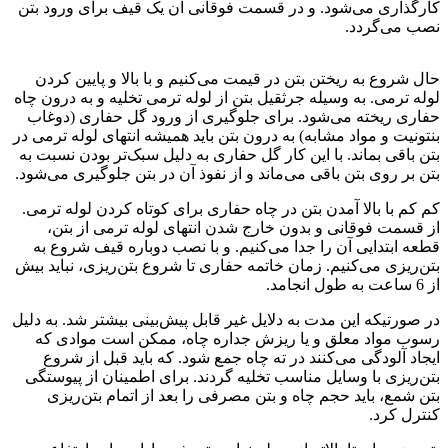
کارگذاری می‌شود. و در قسمت فوقانی آن یک قیف برای ورود بتن
نصب می‌گردد.
شمع فولادی
حال شروع به ریختن بتن در قیمت می‌کنیم و با بالا و پایین کردن
لوله ترمی. به وسیله جرثقیل بتن از لوله ترمی تخلیه و به درون چاه
حفاری ریخته می‌شود. برای جلوگیری از ورود گل حفاری (دوغاب
بنتونیت و مواد مشابه) به درون بتن باید همیشه انتهای لوله ترمی در
بتن باقی بماند. با این کار گل حفاری به دلیل سبک‌تر بودن نسبت به
بتن بر روی بتن باقی می‌ماند و از نفوذ آن در بتن جلوگیری می‌شود.
کم کم با بالا آمدن بتن در چاه حفاری برای کوتاه کردن لوله ترمی.
از قسمت فوقانی و بدون خارج شدن انتهای لوله ترمی از بتن،
قطعه ابتدایی آن را جدا می‌کنیم. و با نصب دوباره قیف شروع به
بتن‌ریزی می‌کنیم. زمان خاتمه حفاری تا شروع بتن‌ریزی، نباید بیش
از 6 ساعت به طول انجامد.
در صورتیکه این مدت به دلایل غیر قابل پیش‌بینی بیشتر شد. به دلیل
رسوب مواد معلق و یا ریزش جداره چاه، ممکن است موادی که
ایجاد آلودگی می‌کنند در ته چاه جمع شود. که باید قبل از شروع
بتن‌ریزی با وسایل مناسب تخلیه گردند. برای اطمینان از پیوستگی
بتن شمع، باید حجم چاه و بتن مصرفی را بعد از اتمام بتن‌ریزی
کنترل کرد.