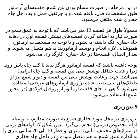
در این مرحله در صورت مسلح بودن بتن شمع، قفسه‌های آرماتور
طبق مشخصات فنی، بافته شده. و با جرثقیل حمل و به داخل چاه
حفاری شده منتقل می‌شود.
معمولاً طول هر قفسه 12 متر می‌باشد که با توجه به عمق شمع در
صورت نیاز به اضافه کردن قفسه‌های بیشتر. قفسه اول در دهانه
چاه حفاری نگه داشته می‌شود. و با توجه به مشخصات آرماتور،
همپوشانی لازم انجام و توسط آرماتوربند به هم متصل می‌شوند. و
بعد از اتصال، قفسه‌ها در چاه حفاری کارگذاری می‌شود.
توجه داشته باشید که قفسه آرماتور هرگز نباید تا کف چاه پایین رود.
زیرا رعایت حداقل پوشش بتنی بین قفسه و کف چاه الزامی
می‌باشد. جهت رعایت پوشش بتنی بین قفسه و دیوار شمع نیز از
غلطک‌های بتنی نصب شده بر روی آرماتورهای عرضی استفاده
می‌شود. گاهی به جای قفسه آرماتور از پروفیل فولادی (در محور
شمع) استفاده می‌شود.
9-بتن‌ریزی
بتن‌ریزی در محل مورد حفاری شمع به صورت مداوم، به وسیله
لوله مخصوص (ترمی) انجام می‌گیرد. بدین شکل که لوله‌های ترمی
در متراژهای مختلف 2 الی 5 متری. و قطر 10 الی 20 سانتی‌متری را
به اندازه عمق شمع به هم متصل نموده و در داخل چاه حفاری