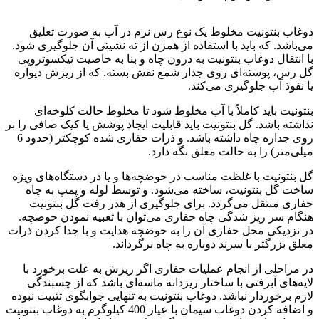
شمع فولادی
دوغاب بنتونیت مخلوط یک نوع رس نرم در آب به صورت تعلیق
می‌باشد. که باید با استفاده از همزن از ته نشیتی آن جلوگیری شود.
با انتقال دوغاب بنتونیت به درون چاه و بنا به خاصیت تیکسوتروپی
گل رس، پوسته‌ای روی جدار شمع نقش بسته. که از ریزش دیواره
یا نفوذ آب جلوگیری می‌کند.
بنتونیت باید کاملاً با آب مخلوط شود تا مخلوط حالت کلوخه‌ای
نداشته باشد. گل بنتونیت باید قابلیت ایجاد پوشش یا کیک صافی را بر
روی جداره چاه داشته باشد. و ذرات حفاری شده کوچکتر (حدود 6
میلی‌متر) را به حالت معلق نگه دارد.
گل بنتونیت با غلظت مناسب در حوضچه‌ها و یا در دستگاه‌های ویژه
ساخت گل بنتونیت، ساخته‌ می‌شود. و توسط لوله و پمپ به چاه
حفاری منتقل می‌گردد. برای جلوگیری از هدر رفت گل بنتونیت
هنگام سر ریز شدگی چاه حفاری می‌توان با تعبیه نمودن حوضچه.
در نزدیکی محل حفاری آن را به حوضچه هدایت و با جدا کردن ذرات
معلق بزرگتر با سرند دوباره به چاه برگرداند.
در مراحلی از انجام عملیات حفاری اگر ریزش به علت برخورد با
لایه‌های آبرفتی با ساختار ریزدانه ماسه‌ای باشد که از چسبندگی
لازم برخوردار نباشد. دوغاب بنتونیت به تنهایی جوابگوی تثبیت نبوده
و اضافه کردن دوغاب سیمان با عیار 400 کیلوگرم به دوغاب بنتونیت