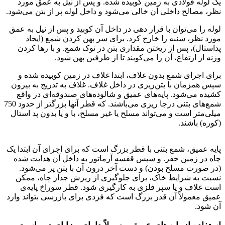
یک لوله فولادی به زمین کوبیده شده. و پس از نیل به عمق مورد
نظر، مصالح داخلی آن خالی می‌شود و داخل لوله پر از بتن می‌شود.
لوله را می‌توان با قرار دهی در داخل آن کوبید و پس از نیل به عمق
مورد نظر، سنبه را خارج کرد. برای سر پهن کردن شمع (ایجاد
پداستال)، پس از ریختن مقداری بتن در نوک شمع. و با رها کردن
وزنه از ارتفاع، آن را می‌کوبند تا از طرفین پهن شود.
برای اجرای شمع بدون غلاف، ابتدا غلاف در زمین کوبیده شده و
سپس همزمان با بتن‌ریزی در داخل غلاف. غلاف به تدریج به بیرون
کشیده می‌شود. پایه‌های عمیق و شالوده‌های صندوقه‌ای در واقع
شمع‌های بتنی درجا ریزی می‌باشند. که قطر آنها بزرگتر از حدود 750
میلی‌متر است و می‌تواند مسلح یا غیر مسلح، با و یا بدون پد استال
(کوره) باشند.
شمع فولادی
پایه عمیق، شمع بتنی با قطر بزرگ است که برای اجرای آن ابتدا یک
چاه در زمین حفر. و سپس قفسه آرماتور به داخل آن هدایت شده
(در صورت مسلح بودن) و دست آخر درون آن با بتن پر می‌شود.
نسبت به شرایط خاک، برای جلوگیری از ریزش جدار چاه، ممکن
است غلاف و یا سپر فلزی به کارگیری شود. قطر سوراخ پایه‌ی
عمیق معمولاً آن قدر بزرگ است که فردی برای بازرسی بتواند وارد
آن شود.