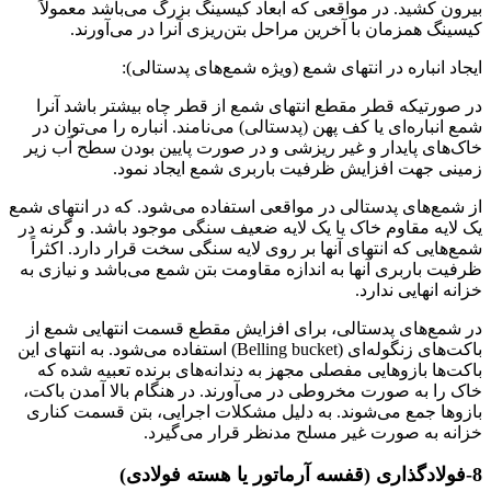
بیرون کشید. در مواقعی که ابعاد کیسینگ بزرگ می‌باشد معمولاً
کیسینگ همزمان با آخرین مراحل بتن‌ریزی آنرا در می‌آورند.
ایجاد انباره در انتهای شمع (ویژه شمع‌های پدستالی):
در صورتیکه قطر مقطع انتهای شمع از قطر چاه بیشتر باشد آنرا
شمع انباره‌ای یا کف پهن (پدستالی) می‌نامند. انباره را می‌توان در
خاک‌های پایدار و غیر ریزشی و در صورت پایین بودن سطح آب زیر
زمینی جهت افزایش ظرفیت باربری شمع ایجاد نمود.
از شمع‌های پدستالی در مواقعی استفاده می‌شود. که در انتهای شمع
یک لایه مقاوم خاک یا یک لایه ضعیف سنگی موجود باشد. و گرنه در
شمع‌هایی که انتهای آنها بر روی لایه سنگی سخت قرار دارد. اکثراً
ظرفیت باربری آنها به اندازه مقاومت بتن شمع می‌باشد و نیازی به
خزانه انهایی ندارد.
در شمع‌های پدستالی، برای افزایش مقطع قسمت انتهایی شمع از
باکت‌های زنگوله‌ای (Belling bucket) استفاده می‌شود. به انتهای این
باکت‌ها بازوهایی مفصلی مجهز به دندانه‌های برنده تعبیه شده که
خاک را به صورت مخروطی در می‌آورند. در هنگام بالا آمدن باکت،
بازوها جمع می‌شوند. به دلیل مشکلات اجرایی، بتن قسمت کناری
خزانه به صورت غیر مسلح مدنظر قرار می‌گیرد.
8-فولادگذاری (قفسه آرماتور یا هسته فولادی)