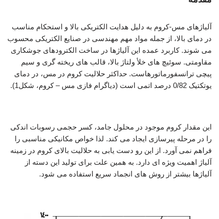
آلیاژهای مس-کروم به دلیل هدایت الکتریکی بالا و استحکام مناسب
در دمای بالا، از جمله مواد مهم مهندسی در صنایع الکتریکی محسوب
می شوند. کاربرد عمده این آلیاژها در ساخت الکترودهای جوشکاری
مقاومتی. سوئیچ های خلأ ولتاژ بالا، قالب های ریخته گری و سیم
پیچی ترانسفورماتورهاست. حداکثر حلالیت کروم در مس، در دمای
یوتکتیک 0/82 درصد اتمی است (دیاگرام فازی مس – کروم، شکل1).
تولید آلیاژ مس،کروم
این مقدار کروم موجود در محلول جامد، کسر حجمی رسوبات اندکی
را در مرحله پیرسازی ایجاد می کند. لذا خواص مکانیکی مناسبی را
فراهم نمی آورد. از این رو دست یابی به حلالیت بالای کروم در زمینه
آلیاژ اهمیت ویژه ای دارد. به همین علت برای تولید این دسته از
آلیاژها بیشتر از روش های انجماد سریع استفاده می شود.
تولید آلیاژ مس،کروم