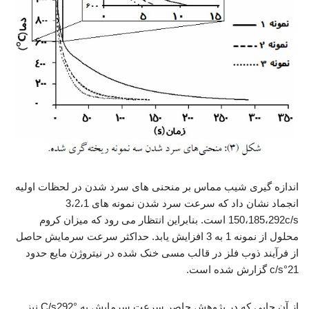
اندازه گیری شیب مماس بر منحنی های سرد شدن در لحظات اولیه
انجماد نشان داد که سرعت سرد شدن نمونه های 3،2،1
150،185،292c/s است. بنابراین انتظار می رود که میزان کروم
محلول از نمونه 1 به 3 افزایش یابد. حداکثر سرعت سرمایش حاصل
از فرآیند ذوب فلز در قالب مسی خنک شده در نیتروژن مایع حدود
21°c/s گزارش شده است.
از آن جایی که در پژوهش حاصر سرعت سرمایش به °C/s292 نیز