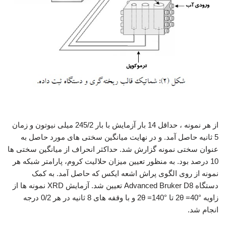
تولید آلیاژ مس،کروم
از هر نمونه ، حداقل 14 بار آزمایش با بار 245/2 میلی نیوتون و زمان
5 ثانیه حاصل آمد. و در نهایت میانگین سختی های مورد حاصل به
عنوان سختی نمونه گزارش شد. حداکثر انحراف از میانگین سختی ها
10 درصد بود. به منظور تعیین میزان حلالیت کروم، پارامتر شبکه هر
نمونه از روی الگوی پراش اشعه ایکس که حاصل آمد. به کمک
دستگاه Advanced Bruker D8 تعیین شد. آزمایش XRD نمونه ها از
زاویه 2θ =40° تا 2θ =140° و با وقفه های 8 ثانیه در هر 0/2 درجه
انجام شد.