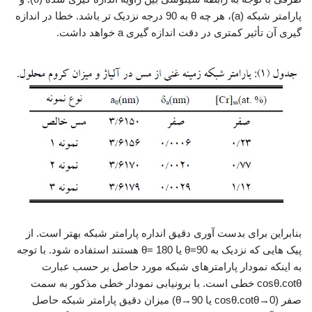
پارامتر شبکه (a)، هر چه θ به 90 درجه نزدیک تر باشد. خطا در اندازه
گیری آن تأثیر کمتری در دقت اندازه گیری a خواهد داشت.
بنابراین برای بدست آوری دقیق انداره پارامتر شبکه بهتر است. از
پیک هایی که نزدیک به 90=θ یا 180 =θ هستند استفاده شود. با توجه
به اینکه نمودار پارامترهای شبکه مورد حاصل بر حسب عبارت
cosθ.cotθ خطی است. با برونیابی نمودار خطی مذکور به سمت
صفر (0→cosθ.cotθ یا 90→θ) میزان دقیق پارامتر شبکه حاصل