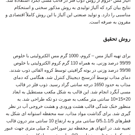
آلیاژ مس -کروم از روش ذوب فلز در قالب مسی آبگرد استفاده شد.
نتایج بیان کرد که آلیاژ تولیدی به روش مذکور سختی و استحکام
مناسبی را دارد. و تولید صنعتی این آلیاژ با این روش کاملاً اقتصادی و
مقرون به صرفه است.
روش تحقیق
برای تهیه آلیاژ مس – کروم، 1000 گرم مس الکترولیتی با خلوص
99/99 درصد وزنی. به همراه 110 گرم کروم الکترولیتی با خلوص
99/98 درصد وزنی در بوته گرافیتی توسط کروه القائی ذوب شدند.
دمای مذاب توسط آذرسنج دیجیتال کنترل شد. هنگامی که دمای
مذاب به حدود 1650 درجه سانتی گراد رسید. ذوب فلز در قالب
مسی آبگرد انجام شد. این قالب به شکل مکعب مستطیل به ابعاد
20×15×10 سانتی متر مکعب به صورت دو تکه طراحی شد. به
منظور خنک شدگی قالب هشت ورودی و هشت خروجی آب در نظر
گیری شد. برای گذاشت مواد مذاب. سه محفظه استوانه ای شکل به
قطرهای 0/5،1،1/5 سانتی متر و به ارتفاع 10 سانتی متر درون قالب
تعبیه شد. در انتهای هر محفظه نیز سوراخی 2 میلی متری جهت عبور