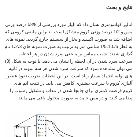
نتایج و بحث
آنالیز کوانتومتری نشان داد که آلیاژ مورد بررسی از 98/8 درصد وزنی
مس و 1/2 درصد وزنی کروم متشکل است. بنابراین مابقی کرومی که
اضافه شد به صورت اکسید و بخار از سیستم خارج گردید. نمونه های
به قطر 1/5،1،0/5 سانتی متر به ترتیب به صورت نمونه های 1،2،3 نام
گذاری شدند. شیب مماس بر منحنی سرد شدن در هر لحظه،
سرعت سرد شدن در آن لحظه را نشان می دهد. با توجه به شکل (3)
می توان مشاهده نمود که سرعت سرد شدن هر سه نمونه در ثانیه
های اولیه انجماد بسیار زیاد است. در این لحظات ضریب نفوذ عنصر
آلیاژی کروم با سرعت بیشتری کاهش می یابد. در نتیجه اتم های
کروم فرصت کمتری برای جابجا شدن در مذاب و تشکیل رسوب را
پیدا می کنند. و در مس جامد به صورت محلول باقی می مانند.