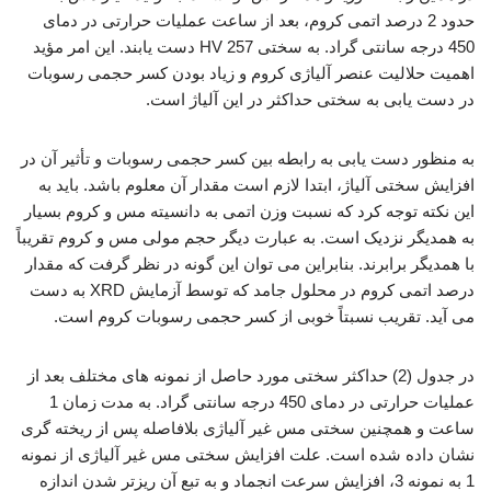
حدود 2 درصد اتمی کروم، بعد از ساعت عملیات حرارتی در دمای
450 درجه سانتی گراد. به سختی HV 257 دست یابند. این امر مؤید
اهمیت حلالیت عنصر آلیاژی کروم و زیاد بودن کسر حجمی رسوبات
در دست یابی به سختی حداکثر در این آلیاژ است.
به منظور دست یابی به رابطه بین کسر حجمی رسوبات و تأثیر آن در
افزایش سختی آلیاژ، ابتدا لازم است مقدار آن معلوم باشد. باید به
این نکته توجه کرد که نسبت وزن اتمی به دانسیته مس و کروم بسیار
به همدیگر نزدیک است. به عبارت دیگر حجم مولی مس و کروم تقریباً
با همدیگر برابرند. بنابراین می توان این گونه در نظر گرفت که مقدار
درصد اتمی کروم در محلول جامد که توسط آزمایش XRD به دست
می آید. تقریب نسبتاً خوبی از کسر حجمی رسوبات کروم است.
در جدول (2) حداکثر سختی مورد حاصل از نمونه های مختلف بعد از
عملیات حرارتی در دمای 450 درجه سانتی گراد. به مدت زمان 1
ساعت و همچنین سختی مس غیر آلیاژی بلافاصله پس از ریخته گری
نشان داده شده است. علت افزایش سختی مس غیر آلیاژی از نمونه
1 به نمونه 3، افزایش سرعت انجماد و به تبع آن ریزتر شدن اندازه