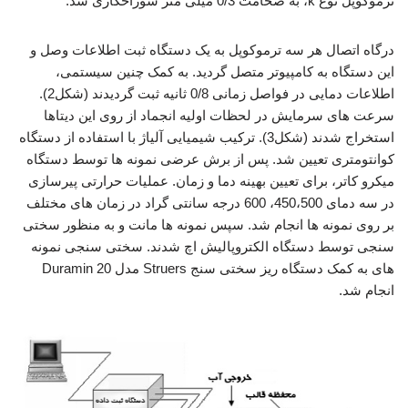
ترموکوپل نوع k، به ضخامت 0/3 میلی متر سوراخکاری شد.
درگاه اتصال هر سه ترموکوپل به یک دستگاه ثبت اطلاعات وصل و
این دستگاه به کامپیوتر متصل گردید. به کمک چنین سیستمی،
اطلاعات دمایی در فواصل زمانی 0/8 ثانیه ثبت گردیدند (شکل2).
سرعت های سرمایش در لحظات اولیه انجماد از روی این دیتاها
استخراج شدند (شکل3). ترکیب شیمیایی آلیاژ با استفاده از دستگاه
کوانتومتری تعیین شد. پس از برش عرضی نمونه ها توسط دستگاه
میکرو کاتر، برای تعیین بهینه دما و زمان. عملیات حرارتی پیرسازی
در سه دمای 450،500، 600 درجه سانتی گراد در زمان های مختلف
بر روی نمونه ها انجام شد. سپس نمونه ها مانت و به منظور سختی
سنجی توسط دستگاه الکتروپالیش اچ شدند. سختی سنجی نمونه
های به کمک دستگاه ریز سختی سنج Struers مدل Duramin 20
انجام شد.