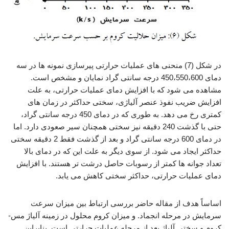
در شکل (7) منحنی های عملیات حرارتی پیرسازی نمونه ها در سه
دمای 450،550،600 درجه سانتی گراد نمایان و مشخص است.
مشاهده می شود که با افزایش دمای عملیات حرارتی، به علت
افزایش ضریب نفوذ عنصر آلیاژی، سختی حداکثر در زمان های
کمتری رخ می دهد. به طوری که در دمای 450 درجه سانتی گراد،
حتی با گذشت 240 دقیقه نیز سختی همچنان سیر صعودی دارد. اما
در دمای 600 درجه سانتی گراد و بعد از گذشت فقط 2 دقیقه سختی
حداکثر ایجاد می شود. از سوی دیگر به علت این که در دمای بالا
تعداد جوانه ها کمتر از رسوبات حاصل درشت تر هستند. با افزایش
دمای عملیات حرارتی، حداکثر سختی کاهش می یابد.
اساساً هدف از مقاله حاضر بررسی ارتباط بین میزان سرعت
سرمایش در مرحله انجماد. و میزان کروم محلول در زمینه آلیاژ مس-
کروم و سختی آلیاژ بعد از مرحله عملیات حرارتی است. بنابراین