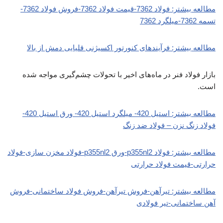
مطالعه بیشتر: فولاد 7362-قیمت فولاد 7362-فروش فولاد 7362-
تسمه 7362-میلگرد 7362
مطالعه بیشتر: فرآیندهای کنورتور اکسیژنی قلیایی دمش از بالا
بازار فولاد فنر در ماه‌های اخیر با تحولات چشم‌گیری مواجه شده
است.
مطالعه بیشتر: استیل 420- میلگرد استیل 420- ورق استیل 420-
فولاد زنگ نزن – فولاد ضد زنگ
مطالعه بیشتر: فولاد p355nl2-ورق p355nl2-فولاد مخزن سازی-فولاد
حرارتی-قیمت فولاد حرارتی
مطالعه بیشتر: تیرآهن-فروش تیرآهن-فروش فولاد ساختمانی-فروش
آهن ساختمانی-تیر فولادی