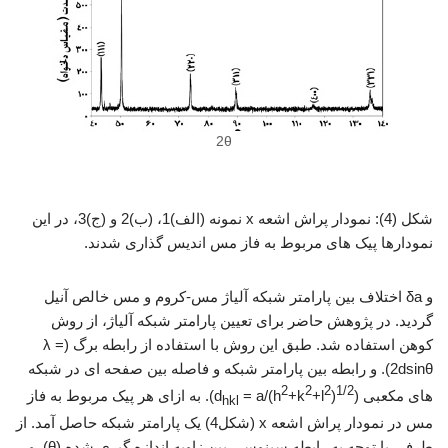
2θ
تولید آلیاژ مس،کروم
شکل (4): نمودار پراش اشعه x نمونه (الف)1، (ب)2 و (ج)3، در این
نمودارها پیک های مربوط به فاز مس اندیس گذاری شدند.
و δa اختلاف بین پارامتر شبکه آلیاژ مس-کروم و مس خالص آنیل
گردید. در پژوهش حاضر برای تعیین پارامتر شبکه آلیاژ، از روش
کوهن استفاده شد. طبق این روش با استفاده از رابطه برگ (λ =
2dsinθ). و رابطه بین پارامتر شبکه و فاصله بین صفحه ای در شبکه
2
2
2
1/2
های مکعبی (d
)
+l
+k
= a/(h
). به ازای هر پیک مربوط به فاز
hkl
مس در نمودار پراش اشعه x (شکل4) یک پارامتر شبکه حاصل آمد. از
طرفی با توجه به رابطه سینوسی بین زاویه اندازه گیری شده (θ). و