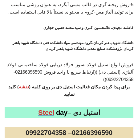
5-روش ریخته گری در قالب مسی آبگرد، به عنوان روشی مناسب
برای تولید آلیاژ مس-کروم با محتوای نسبتاً بالا قابل استفاده است.
فاطمه مجیدی، غلامحسین اکبری و سید محمد حسین حجاری
دانشگاه شهید باهنر کرمان،گروه مهندسی مواد دانشکده فنی دانشگاه شهید باهنر
کرمان-پژوهشکده صنایع معدنی دانشگاه شهید باهنر کرمان
فروش انواع استیل-فولاد نسوز -فولاد دریایی-فولاد ساختمانی-فولاد
آلیاژی (استیل دی) ((ارتباط سریع با واحد فروش 02166396590-
09922704358))
برای پیدا کردن مکان فعالیت استیل دی بر روی کلمه (
نقشه
) کلید
نمایید
استیل دی –
day
Steel
02166396590– 09922704358