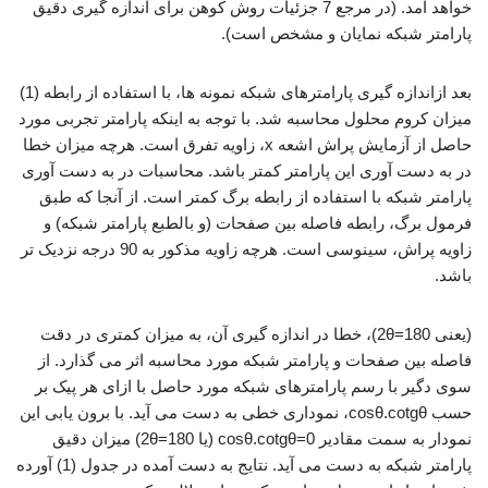
خواهد آمد. (در مرجع 7 جزئیات روش کوهن برای اندازه گیری دقیق
پارامتر شبکه نمایان و مشخص است).
بعد ازاندازه گیری پارامترهای شبکه نمونه ها، با استفاده از رابطه (1)
میزان کروم محلول محاسبه شد. با توجه به اینکه پارامتر تجربی مورد
حاصل از آزمایش پراش اشعه x، زاویه تفرق است. هرچه میزان خطا
در به دست آوری این پارامتر کمتر باشد. محاسبات در به دست آوری
پارامتر شبکه با استفاده از رابطه برگ کمتر است. از آنجا که طبق
فرمول برگ، رابطه فاصله بین صفحات (و بالطبع پارامتر شبکه) و
زاویه پراش، سینوسی است. هرچه زاویه مذکور به 90 درجه نزدیک تر
باشد.
(یعنی 2θ=180)، خطا در اندازه گیری آن، به میزان کمتری در دقت
فاصله بین صفحات و پارامتر شبکه مورد محاسبه اثر می گذارد. از
سوی دگیر با رسم پارامترهای شبکه مورد حاصل با ازای هر پیک بر
حسب cosθ.cotgθ، نموداری خطی به دست می آید. با برون یابی این
نمودار به سمت مقادیر cosθ.cotgθ=0 (یا 180=2θ) میزان دقیق
پارامتر شبکه به دست می آید. نتایج به دست آمده در جدول (1) آورده