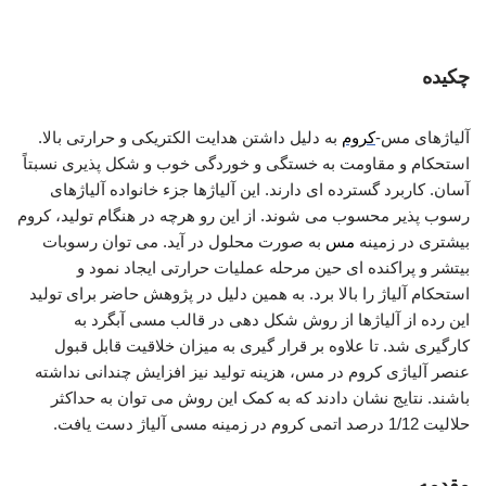
تولید آلیاژ مس،کروم
چکیده
آلیاژهای مس-
کروم
به دلیل داشتن هدایت الکتریکی و حرارتی بالا.
استحکام و مقاومت به خستگی و خوردگی خوب و شکل پذیری نسبتاً
آسان. کاربرد گسترده ای دارند. این آلیاژها جزء خانواده آلیاژهای
رسوب پذیر محسوب می شوند. از این رو هرچه در هنگام تولید، کروم
بیشتری در زمینه
مس
به صورت محلول در آید. می توان رسوبات
بیتشر و پراکنده ای حین مرحله عملیات حرارتی ایجاد نمود و
استحکام آلیاژ را بالا برد. به همین دلیل در پژوهش حاضر برای تولید
این رده از آلیاژها از روش شکل دهی در قالب مسی آبگرد به
کارگیری شد. تا علاوه بر قرار گیری به میزان خلاقیت قابل قبول
عنصر آلیاژی کروم در مس، هزینه تولید نیز افزایش چندانی نداشته
باشند. نتایج نشان دادند که به کمک این روش می توان به حداکثر
حلالیت 1/12 درصد اتمی کروم در زمینه مسی آلیاژ دست یافت.
مقدمه