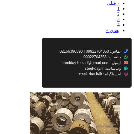
« قبلی
1
2
3
4
بعدی »
تماس: 09922704358 | 02166396590
واتساپ: 09922704358
ایمیل:
steelday.foolad@gmail.com
وب‌سایت:
steel-day.ir
اینستاگرام:
@steel_day.ir