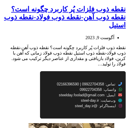
نقطه ذوب فلزات پُر کاربرد چگونه است؟
نقطه ذوب آهن-نقطه ذوب فولاد-نقطه ذوب
استیل
آگوست 9, 2023
نقطه ذوب فلزات پُر کاربرد چگونه است؟ نقطه ذوب آهن-نقطه
ذوب فولاد-نقطه ذوب استیل نقطه ذوب فولاد زمانی که آهن با
کربن، فولاد بازیافتی و مقداری از عناصر دیگر ترکیب می شود.
فولاد را تولید…
تماس: 09922704358 | 02166396590
واتساپ: 09922704358
ایمیل:
steelday.foolad@gmail.com
وب‌سایت:
steel-day.ir
اینستاگرام:
@steel_day.ir