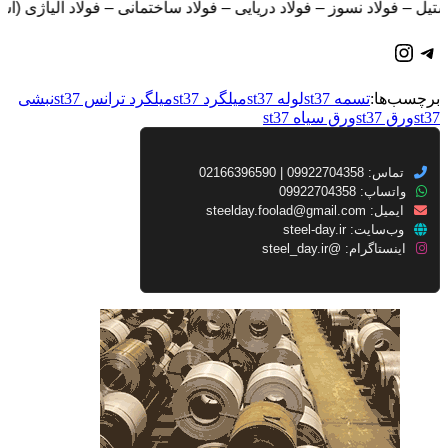
وش انواع استیل – فولاد نسوز – فولاد دریایی – فولاد ساختمانی – فولاد آلیاژی (استیل
تلگرام
اینستاگرم
برچسب‌ها:
تسمه st37
لوله st37
میلگرد st37
میلگرد ترانس st37
نبشی
st37
ورق st37
ورق سیاه st37
تماس: 09922704358 | 02166396590
واتساپ: 09922704358
ایمیل:
steelday.foolad@gmail.com
وب‌سایت:
steel-day.ir
اینستاگرام:
@steel_day.ir