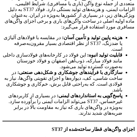
متعددی از جمله نوع واگن (باری یا مسافری). شرایط اقلیمی،
الزامات ایمنی، و هزینه‌های تولید بستگی دارد. فولاد ST37 به دلیل
ویژگی‌های زیر، در بسیاری از کشورها به‌ویژه در ایران. به‌عنوان
ماده اولیه اصلی در ساخت واگن‌های باری و برخی اجزای واگن‌های
مسافری مورد استفاده قرار می‌گیرد:
هزینه پایین تولید و تأمین آسان
:
در مقایسه با فولادهای آلیاژی
یا ضدزنگ، ST37 از نظر اقتصادی بسیار مقرون‌به‌صرفه
است.
قابلیت تولید انبوه
:
این فولاد در کارخانه‌های فولادسازی داخلی
مانند فولاد مبارکه، ذوب‌آهن اصفهان و فولاد خوزستان
به‌صورت گسترده تولید می‌شود.
سازگاری با فرآیندهای جوشکاری و شکل‌دهی صنعتی:
در
ساخت شاسی، کف، دیواره‌ها و اجزای تقویتی واگن‌ها، نیاز به
فولادی است. که به‌راحتی قابل برش، خم‌کاری و جوشکاری
باشد.
پاسخ‌گویی به استانداردهای ایمنی:
در بسیاری از کاربردهای
غیرحساس، ST37 می‌تواند الزامات ایمنی را برآورده سازد.
به‌ویژه در واگن‌های باری که نیاز به مقاومت بالا در برابر
ضربه‌های شدید ندارند.
اجزای واگن‌های قطار ساخته‌شده از
ST37