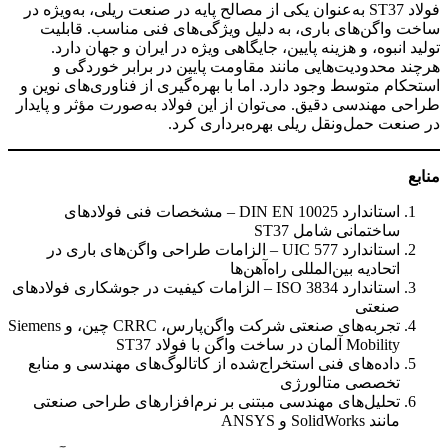
فولاد ST37 به‌عنوان یکی از مصالح پایه در صنعت ریلی، به‌ویژه در
ساخت واگن‌های باری، به دلیل ویژگی‌های فنی مناسب. قابلیت
تولید انبوه، و هزینه پایین، جایگاهی ویژه در ایران و جهان دارد.
هرچند محدودیت‌هایی مانند مقاومت پایین در برابر خوردگی و
استحکام متوسط وجود دارد. اما با بهره‌گیری از فناوری‌های نوین و
طراحی مهندسی دقیق. می‌توان از این فولاد به‌صورت مؤثر و پایدار
در صنعت حمل‌ونقل ریلی بهره‌برداری کرد.
منابع
استاندارد DIN EN 10025 – مشخصات فنی فولادهای
ساختمانی شامل ST37
استاندارد UIC 577 – الزامات طراحی واگن‌های باری در
اتحادیه بین‌المللی راه‌آهن‌ها
استاندارد ISO 3834 – الزامات کیفیت در جوشکاری فولادهای
صنعتی
تجربه‌های صنعتی شرکت واگن‌پارس، CRRC چین، و Siemens
Mobility آلمان در ساخت واگن با فولاد ST37
داده‌های فنی استخراج‌شده از کاتالوگ‌های مهندسی و منابع
تخصصی متالورژی
تحلیل‌های مهندسی مبتنی بر نرم‌افزارهای طراحی صنعتی
مانند SolidWorks و ANSYS