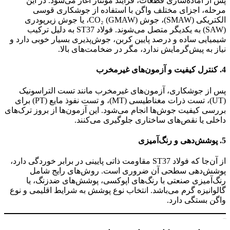
پس از آماده‌سازی قطعات، فرآیند مونتاژ آغاز می‌شود. در این
مرحله، اجزای مختلف واگن با استفاده از جوشکاری قوسی
الکتریکی (SMAW)، جوش CO₂ (GMAW)، یا جوش زیرپودری
(SAW) به یکدیگر متصل می‌شوند. فولاد ST37 به دلیل ترکیب
شیمیایی ساده و درصد پایین کربن، جوش‌پذیری بسیار خوبی دارد و
نیاز به پیش‌گرمایش ندارد، مگر در ضخامت‌های بالا.
4.
کنترل کیفیت و آزمون‌های غیرمخرب
پس از جوشکاری، آزمون‌های غیرمخرب مانند تست التراسونیک
(UT)، تست ذرات مغناطیسی (MT)، و تست نفوذ مایع (PT) برای
بررسی کیفیت جوش‌ها انجام می‌شود. این آزمون‌ها از بروز ترک‌های
داخلی یا نقص‌های ساختاری جلوگیری می‌کنند.
5.
پوشش‌دهی و رنگ‌آمیزی
از آن‌جا که فولاد ST37 مقاومت ذاتی پایینی در برابر خوردگی دارد،
پوشش‌دهی سطحی آن ضروری است. روش‌های رایج شامل
رنگ‌آمیزی صنعتی با رنگ‌های اپوکسی، پوشش‌های ضدزنگ، یا
گالوانیزه گرم می‌باشد. انتخاب نوع پوشش به شرایط اقلیمی و نوع
واگن بستگی دارد.
ورق st37 فولادی