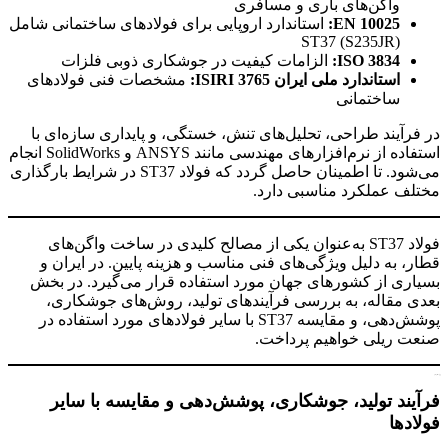
واگن‌های باری و مسافری
EN 10025:
استاندارد اروپایی برای فولادهای ساختمانی شامل
ST37 (S235JR)
ISO 3834:
الزامات کیفیت در جوشکاری ذوبی فلزات
استاندارد ملی ایران
ISIRI 3765:
مشخصات فنی فولادهای
ساختمانی
در فرآیند طراحی، تحلیل‌های تنش، خستگی، و پایداری سازه‌ای با
استفاده از نرم‌افزارهای مهندسی مانند ANSYS و SolidWorks انجام
می‌شود. تا اطمینان حاصل گردد که فولاد ST37 در شرایط بارگذاری
مختلف عملکرد مناسبی دارد.
فولاد ST37 به‌عنوان یکی از مصالح کلیدی در ساخت واگن‌های
قطار، به دلیل ویژگی‌های فنی مناسب و هزینه پایین. در ایران و
بسیاری از کشورهای جهان مورد استفاده قرار می‌گیرد. در بخش
بعدی مقاله، به بررسی فرآیندهای تولید، روش‌های جوشکاری،
پوشش‌دهی، و مقایسه ST37 با سایر فولادهای مورد استفاده در
صنعت ریلی خواهیم پرداخت.
ورق st37 فولادی
فرآیند تولید، جوشکاری، پوشش‌دهی و مقایسه با سایر
فولادها