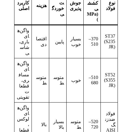
نوع
جوش‌
ت
کاربرد
کشش
هزینه
فولاد
پذیری
خوردگ
اصلی
ی
(MPa
ی
)
واگن‌ه
ST37
ای
370–
بسیار
اقتصا
(S235
پایین
باری،
510
خوب
دی
JR)
شاس
ی
واگن‌ه
ای
ST52
مساف
510–
متوس
متوس
(S355
خوب
ری،
680
ط
ط
JR)
قطعا
ت
تقویتی
واگن‌ه
ای
فولاد
لوکس
ضدزن
520–
متوس
بسیار
بالا
،
گ
720
ط
بالا
AISI
قطعا