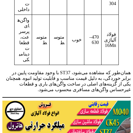
304
ت
داخلی
واگن‌ه
ای
پرسر
فولاد
470–
متوس
متوس
عت،
خوب
آلیاژی
630
ط
ط
قطعا
16Mn
ت
دینامی
کی
همان‌طور که مشاهده می‌شود، ST37 با وجود مقاومت پایین در
برابر خوردگی، به دلیل قیمت مناسب و قابلیت تولید انبوه. همچنان
یکی از گزینه‌های اصلی در ساخت واگن‌های باری و قطعات
غیرحساس واگن‌های مسافری محسوب می‌شود.
ورق st37 فولادی