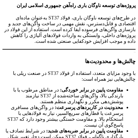
پروژه‌های توسعه ناوگان باری راه‌آهن جمهوری اسلامی ایران
در طرح‌های توسعه ناوگان باری، فولاد ST37 به‌عنوان ماده‌ای
اقتصادی و قابل‌دسترس، نقش مهمی در ساخت واگن‌های جدید و
بازسازی واگن‌های فرسوده ایفا کرده است. استفاده از این فولاد در
پروژه‌های داخلی، وابستگی به واردات فولادهای آلیاژی را کاهش
داده و موجب افزایش خودکفایی صنعتی شده است.
ورق st37 فولادی
چالش‌ها و محدودیت‌ها
با وجود مزایای متعدد، استفاده از فولاد ST37 در صنعت ریلی با
چالش‌هایی نیز همراه است:
مقاومت پایین در برابر خوردگی
:
در مناطق مرطوب یا با
بارندگی بالا، واگن‌های ساخته‌شده از ST37 نیازمند
پوشش‌دهی مکرر و نگهداری منظم هستند.
محدودیت در کاربردهای پرسرعت:
در واگن‌های مسافری
پرسرعت یا قطارهای سریع‌السیر، نیاز به فولادهایی با
استحکام بالا. و مقاومت خستگی بیشتر وجود دارد که ST37
پاسخ‌گوی آن نیست.
مقاومت پایین در برابر ضربه‌های شدید
:
در شرایط تصادف یا
بارگذاری ناگهانی، فولاد ST37 ممکن است دچار تغییر شکل