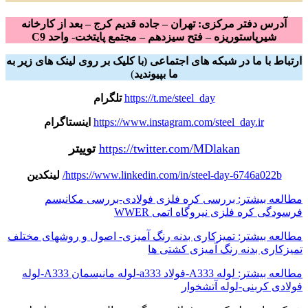
آدرس دفتر مرکزی: تهران – جاده قدیم کرج – بعد از کارخانه
شیرپاستوریزه – فتح سیزدهم – مجتمع پایتخت- واحد C9
ارتباط با ما در شبکه های اجتماعی (با کلیک بر روی لینک های زیر به
ما بپیوندید
)
https://t.me/steel_day
تلگرام
https://www.instagram.com/steel_day.ir
اینستاگرام
https://twitter.com/MDlakan
توییتر
https://www.linkedin.com/in/steel-day-6746a022b/
لینکدین
مطالعه بیشتر: بررسی کره فلزی فولادی-بررسی مکانیسم
فرسودگی کره فلزی نیروگاه اتمی WWER
مطالعه بیشتر: تمیزکاری بدنه رنگ آمیزی- اصول و روشهای مختلف
تمیزکاری بدنه رنگ آمیزی کشتی ها
مطالعه بیشتر: لوله A333-فولاد a333-لوله مانیسمان A333-لوله
فولادی کربنی-لوله آتشخوار