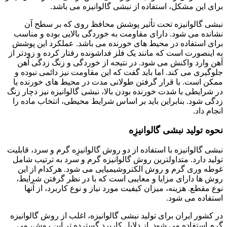
برای این مشکل، استفاده از نبشی گالوانیزه می باشد.
نبشی گالوانیزه تحت تأثیر پوشش محافظ روی که بر سطح آن
نشانده می شود. دارای مقاومت به خوردگی بالایی بوده و مناسب
برای استفاده در محیط های خورنده می باشد. عملکرد این پوشش
به اینصورت است که مانند یک فلز فداشونده رفتار کرده و زودتر از
آهن وارد واکنش می شود. در نتیجه از خوردگی و زنگ زدگی آهن
جلوگیری می کند. اما باید گفت که این مقاومت نیز دائمی نبوده و
ممکن است. با قرار گرفتن طولانی مدت در محیط های خورنده یا
در شرایطی با شدت خورنده بودن بالا، نبشی گالوانیزه نیز دچار زنگ
زدگی شود. بنابراین باید بر اساس شرایط محیطی، انتخاب ماده را
انجام داد.
نحوه تولید نبشی گالوانیزِه
نبشی گالوانیزه با استفاده از دو روش گالوانیزِه گرم و سرد، قابلیت
تولید دارد. متداولترین روش گالوانیزه گرم و سرد به ترتیب شامل
غوطه وری گرم و روش الکتروشیمیایی می شود. هرکدام از این
روش ها دارای مزایا و معایبی است که با در نظر گرفتن شرایط،
نوع مقطع. هزینه، میزان کیفیت مورد نیاز و نوع کاربرد، از آنها
استفاده می شود.
در کشور ایران برای تولید نبشی گالوانیزه، اغلب از روش گالوانیزه
گرم استفاده می شود. از دلایل کاربرد گسترده تر این روش، می