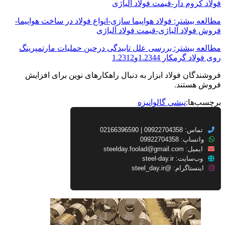
فولاد کروم دار-قیمت فولاد آلیاژی
مطالعه بیشتر: فولاد هواپیما سازی-انواع فولاد در ساخت هواپیما-
فروش فولاد آلیاژی-قیمت فولاد آلیاژی
مطالعه بیشتر: بررسی علل تابیدگی درحین حملیات مارتمپرینگ
روی فولاد گرمکار 1.2344و1.2312
فروشندگان فولاد ابزار به دنبال راهکارهای نوین برای افزایش
فروش هستند.
برچسب‌ها:
نبشی گالوانیزه
تماس: 09922704358 | 02166396590
واتساپ: 09922704358
ایمیل:
steelday.foolad@gmail.com
وب‌سایت:
steel-day.ir
اینستاگرام:
@steel_day.ir