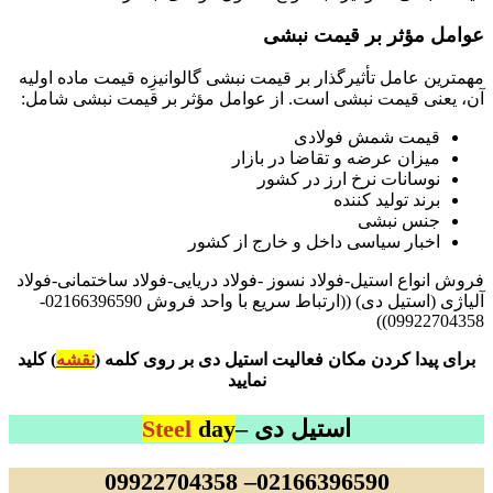
عوامل مؤثر بر قیمت نبشی
مهمترین عامل تأثیرگذار بر قیمت نبشی گالوانیزِه قیمت ماده اولیه
آن، یعنی قیمت نبشی است. از عوامل مؤثر بر قیمت نبشی شامل:
قیمت شمش فولادی
میزان عرضه و تقاضا در بازار
نوسانات نرخ ارز در کشور
برند تولید کننده
جنس نبشی
اخبار سیاسی داخل و خارج از کشور
فروش انواع استیل-فولاد نسوز -فولاد دریایی-فولاد ساختمانی-فولاد
آلیاژی (استیل دی) ((ارتباط سریع با واحد فروش 02166396590-
09922704358))
برای پیدا کردن مکان فعالیت استیل دی بر روی کلمه (
نقشه
) کلید
نمایید
استیل دی –
day
Steel
02166396590– 09922704358