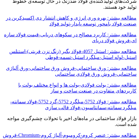
شرکت‌های تولیدکننده‌ی فولاد ضدزنگ در حال توسعه‌ی خطوط
تولید خود هستند.
مطالعه بیشتر: بهره وری انرژی و کاهش انتشار دی اکسیدکربن در
صنعت فولاد بامحور توسعه پایدار-تولید فولاد
مطالعه بیشتر: کاربرد مصالح در سکوهای دریایی-قیمت فولاد سازه
ای-فروش فولاد دریای
مطالعه بیشتر: استیل 4057-فولاد بگیر (زنگ نزن فریتی)-استنلس
استیل-لوله استیل-میلگرد استیل-تسمه-قوطی
مطالعه بیشتر: ورق ساختمانی-فروش ورق ساختمانی-ورق آلیاژی
ساختمانی-فروش ورق فولادی ساختمانی
مطالعه بیشتر: بولت فولادی-بولت ها و انواع مختلف بولت با
کاربردهای متفاوت در صنعت ساخت و ساز
مطالعه بیشتر: فولاد 5752-میلگرد 5752-گرد 5752-فولاد سمانته-
میلگرد سمانته-سمانتاسیون-فولاد قالب سازی
بازار فولاد ساختمانی در ماه‌های اخیر با تحولات چشم‌گیری مواجه
شده است.
مطالعه بیشتر: عنصر کروم-کرومیوم-آلیاژ کروم-Chromium-فروش