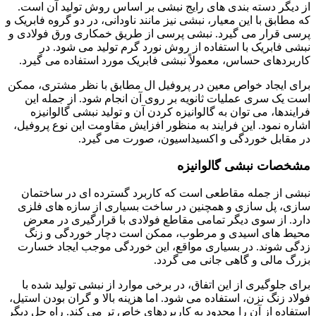
از دیگر دسته بندی های رایج نبشی بر اساس روش تولید آن است.
که مطابق با این معیار، نبشی نیز مانند ناودانی، در دو گروه فابریک و
پرسی قرار می گیرد. نبشی پرسی از طریق خمکاری ورق فولادی و
نبشی فابریک با استفاده از روش نورد گرم تولید می شود. در
کاربردهای حساس، معمولاً نبشی فابریک مورد استفاده می گیرد.
برای ایجاد خواص معین در پروفیل ال مطابق با نظر مشتری، ممکن
است یک سری عملیات ثانویه بر روی آن انجام شود. از جمله این
فرایندها، می توان به گالوانیزه کردن آن و تولید نبشی گالوانیزه
اشاره نمود. این فرایند به منظور افزایش مقاومت این نوع پروفیل،
در مقابل خوردگی و اکسیداسیون، صورت می گیرد.
مشخصات نبشی گالوانیزه
نبشی از جمله مقاطعی است که کاربرد گسترده ای در ساختمان
سازی، پل سازی و همچنین در ساخت بسیاری از سازه های فلزی
دارد. از سوی دیگر تمامی مقاطع فولادی با قرارگیری در معرض
محیط های اسیدی و مرطوب، ممکن است دچار خوردگی و زنگ
زدگی شوند. در بسیاری مواقع، این خوردگی موجب ایجاد خسارت
بزرگ مالی و گاهی جانی می گردد.
برای جلوگیری از این اتفاق، در برخی موارد از نبشی تولید شده با
فولاد زنگ نزن، استفاده می شود. اما هزینه بالا و گران بودن استیل،
استفاده از آن را محدود به کاربردهای خاص تر می کند. راه حل دیگر