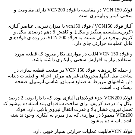
فولاد VCN 150 در مقایسه با فولاد VCN200 دارای مقاومت و
سختی کمتر و پایینتری است.
آلیاژ فولاد VCN150 / فولاد vcn150 با میزان تقریبی عناصر آلیاژی
(کربن,سیلیسیم,منگنز و نیکل). و کاهش 5 دهم درصدی نیکل و
کروم موجود در آن نسبت به فولاد VCN 200. در رده ی فولادهای
قابل عملیات حرارتی جای دارد.
و فولاد VCN 150 اغلب در مواردی بکار میرود که قطعه مورد
استفاده, نیاز به افزایش سختی و آبکاری داشته باشد.
از جمله کاربردهای فولاد VCN 150 در صنعت قطعه سازی در
ساخت میل لنگها,محورهای غیر هم مرکز, اجزاء. و قطعات دندانه
دار, شافتهای مربوط به صنایع سیمان,.شاسی اتومبیل, صفحه
دیسک و… است.
فولاد VCN200 جزء فولادهای آلیاژی بوده که با دارا بودن 2 درصد
نیکل و 2 درصد کروم,. برای ساخت شافتهای بلند استفاده میشود که
تحمل نیروی فشار بالا و قدرت انتقال نیروی بالایی دارد. فولاد
VCn200 معمولا در مواردی که نیاز مبرم به آبکاری وجود نداشته
باشد., استفاده میشود.
فولاد VCNقابلیت عملیات حرارتی بسیار خوبی دارد.