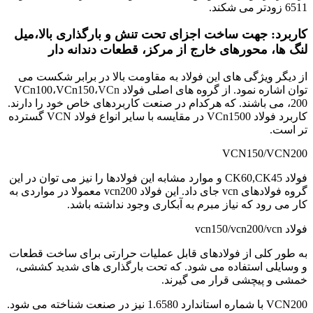
6511 زودتر می شکند.
کاربرد: جهت ساخت اجزای تحت تنش و بارگذاری بالا،میل
لنگ ها، محورهای خارج از مرکز، قطعات دندانه دار
از دیگر ویژگی های این فولاد به مقاومت بالا در برابر شکست می
توان اشاره نمود. از گروه های اصلی فولاد VCn100،VCn150،
VCn
200، می باشند. که هرکدام در صنعت کاربردهای خاص خود را دارند.
کاربرد فولاد VCn1500 در مقایسه با سایر انواع فولاد VCN گسترده
تر است.
VCN150/VCN200
فولاد CK60,CK45 و موارد مشابه این فولادها را نیز می توان در این
گروه فولادهای vcn جای داد. این فولاد vcn200 معمولا در مواردی به
کار می رود که نیاز مبرم به آبکاری وجود نداشته باشد.
فولاد vcn150/vcn200/vcn
به طور کلی از فولادهای قابل عملیات حرارتی برای ساخت قطعات
و وسایلی استفاده می شود. که تحت بارگذاری های شدید کششی،
خمشی و پیچشی قرار می گیرند.
VCN200 با شماره استاندارد 1.6580 نیز در صنعت شناخته می شود.