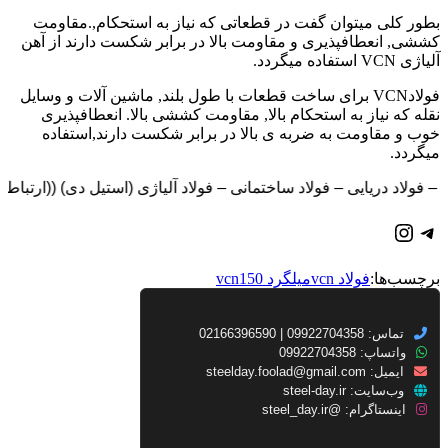
بطور کلی میتوان گفت در قطعاتی که نیاز به استحکام,.مقاومت
کششی, انعطافپذیری و مقاومت بالا در برابر شکست دارند از آهن
آلیاژی VCN استفاده میگردد.
فولادVCN برای ساخت قطعات با طول بلند, ماشین آلات و وسایل
نقله که نیاز به استحکام بالا, مقاومت کششی بالا. انعطافپذیری
خوب و مقاومت به ضربه ی بالا در برابر شکست دارند,استفاده
میگردد.
– فولاد دریایی – فولاد ساختمانی – فولاد آلیاژی (استیل دی) ((ارتباط سریع با واحد ف
تلگرام
اینستاگرم
برچسب‌ها:
فولاد vcn
میلگرد vcn150
تماس: 09922704358 | 02166396590
واتساپ: 09922704358
ایمیل:
steelday.foolad@gmail.com
وب‌سایت:
steel-day.ir
اینستاگرام:
@steel_day.ir