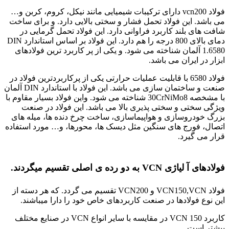
فولاد vcn200 دارای ترکیبات شیمیایی مانند نیکل، کروم، کربن و…
می باشد. این فولاد تحمل فشار و سختی بالایی دارد. و برای ساخت
شافت های بلند کاربرد فراوانی دارد. این فولاد تحمل گرمایی در
دمای بالای 800 درجه را هم دارد. این فولاد بر اساس استاندارد DIN
1.6580 آلمان شناخته می شود. و یکی از پر کاربرد ترین فولادهای
ابزار در ایران می باشد.
فولاد 6580 با قابلیت عملیات حرارتی یکی از پرکاربردترین فولاد در
صنعت و ساختمان سازی می باشد. این فولاد با استاندارد DIN آلمان
با مشخصه 30CrNiMo8 شناخته می شود. واین فولاد بسیار مقاوم با
ویژگی سختی و سختی پذیری بالا می باشد. این فولاد در صنعت
بزرگ خودروسازی و هواپیماسازی، ساخت چرخ دنده ها، میله های
اتصال، فورج های سنگین مثل دیسک ها، محورها، و… مورد استفاده
قرار می گیرد.
میلگرد فولادی
فولادهای آ لیاژی VCN به دو رده ی اصلی تقسیم میگردند.
فولاد VCN150,VCN و VCN200 تقسیم می گردد. که هر دسته از
این نوع فولادها در صنعت کاربردهای خاص خود را دارا میباشند.
کاربرد VCN 150 در مقایسه با سایر انواع VCN در صنایع مختلف
بیشتر است.