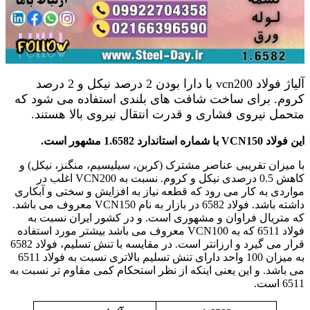
آلیاژ فولاد vcn200 با دارا بودن 2 درصد نیکل و 2 درصد
کروم. برای ساخت شافت های بلندی استفاده می شود که
متحمل نیروی فشاری و قدرت انتقال نیروی بالا هستند.
این فولاد VCN150 با شماره استاندارد 1.6582 مشهور است.
با میزان تقریبی عناصر مشترک (کربن، سیلیسیم، منگنز، نیکل) و
کاهش 0.5 درصدی نیکل و کروم. نسبت به VCN200 اغلب در
مواردی به کار می رود که قطعه نیاز به افزایش و سختی و آبکاری
داشته باشد. فولاد 6582 در بازار به نام VCN150 معروف می باشد.
که متریال فراوان و مشهوری است. و در کشور ایران نسبت به
فولاد 6511 که به VCN100 معروف می باشد بیشتر مورد استفاده
قرار می گیرد و ارزانتر است. در مقایسه با تنش تسلیم، فولاد 6582
به میزان 100 واحد دارای تنش تسلیم بالاتری نسبت به فولاد 6511
می باشد. و این یعنی اینکه از نظر استحکام کمی مقاوم تر نسبت به
6511 است.