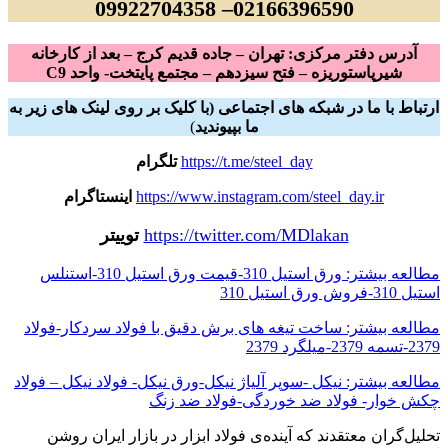
02166396590– 09922704358
آدرس دفتر مرکزی: تهران – جاده قدیم کرج – بعد از کارخانه
شیرپاستوریزه – فتح سیزدهم – مجتمع پایتخت- واحد C9
ارتباط با ما در شبکه های اجتماعی (با کلیک بر روی لینک های زیر به
ما بپیوندید
)
https://t.me/steel_day
تلگرام
https://www.instagram.com/steel_day.ir
اینستاگرام
https://twitter.com/MDlakan
توییتر
مطالعه بیشتر: ورق استیل 310-قیمت ورق استیل 310-استنلس
استیل 310-فروش ورق استیل 310
مطالعه بیشتر: ساخت تیغه های برش دقیق با فولاد سردکار-فولاد
2379-تسمه 2379-میلگرد 2379
مطالعه بیشتر: نیکل -سوپر آلیاژ نیکل-ورق نیکل- فولاد نیکل – فولاد
چکش خوار- فولاد ضد خوردگی-فولاد ضد زنگ
تحلیل‌گران معتقدند که آینده‌ی فولاد ابزار در بازار ایران روشن