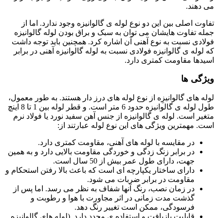
می دهند.
تفاوت اصلی بین این دو نوع لوله ی گالوانیزه وجود ندارد. اما از
جمله تفاوت هایشان می توان به سبک و براق بودن لوله گالوانیزه
فولادی نسبت به نوع آهنی آن اشاره کرد. همچنین باید توجه داشت
که لوله ی گالوانیزه فولادی نسبت به لوله گالوانیزه آهنی در برابر
اسیدها مقاومت کمتری دارد.
ویژگی ها
لوله های گالوانیزِه از نوع لوله های درز دار هستند. به طور معمول،
طول لوله ی گالوانیزه حدود 6 متر است. و قطر لوله بین 1 تا 8 اینچ
متغیر است. لوله ی گالوانیزه از جنس آهن سفید نورد یا فولاد نرم
است. مهمترین ویژگی های این نوع لوله عبارتند از:
در مقایسه با لوله های آهنی، مقاومت کمتری دارد.
در برابر زنگ زدگی و خوردگی مقاومت بالایی دارد و به همین
جهت، دارای طول عمر بیش از 50 سال است.
دارای ساختار یکپارچه ای است که باعث بالا رفتن استحکام و
مقاومت در برابر ضربات می شود.
در زمان نصب، رنگ آنها شفاف به نظر می رسد. اما پس از
گذشت مدت زمانی در اثر مجاورت با هوا و رطوبت و
فرسودگی، ممکن است تغییر رنگ دهد.
قابلیت بازیافت و استفاده ی مجدد دارد. (لوله های گالوانیزه