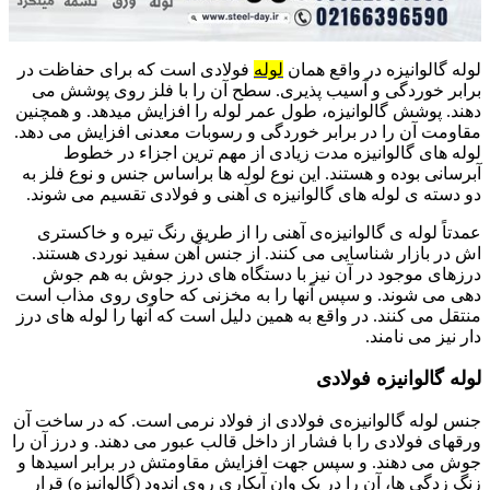
لوله گالوانیزه در واقع همان
لوله
فولادی است که برای حفاظت در
برابر خوردگی و آسیب پذیری. سطح آن را با فلز روی پوشش می
دهند. پوشش گالوانیزه، طول عمر لوله را افزایش میدهد. و همچنین
مقاومت آن را در برابر خوردگی و رسوبات معدنی افزایش می دهد.
لوله های گالوانیزه مدت زیادی از مهم ترین اجزاء در خطوط
آبرسانی بوده و هستند. این نوع لوله ها براساس جنس و نوع فلز به
دو دسته ی لوله های گالوانیزه ی آهنی و فولادی تقسیم می شوند.
عمدتاً لوله ی گالوانیزه‌ی آهنی را از طریق رنگ تیره و خاکستری
اش در بازار شناسایی می کنند. از جنس آهن سفید نوردی هستند.
درزهای موجود در آن نیز با دستگاه های درز جوش به هم جوش
دهی می شوند. و سپس آنها را به مخزنی که حاوی روی مذاب است
منتقل می کنند. در واقع به همین دلیل است که آنها را لوله های درز
دار نیز می نامند.
لوله گالوانیزه فولادی
جنس لوله گالوانیزه‌ی فولادی از فولاد نرمی است. که در ساخت آن
ورقهای فولادی را با فشار از داخل قالب عبور می دهند. و درز آن را
جوش می دهند. و سپس جهت افزایش مقاومتش در برابر اسیدها و
زنگ زدگی ها، آن را در یک وان آبکاری روی اندود (گالوانیزه) قرار