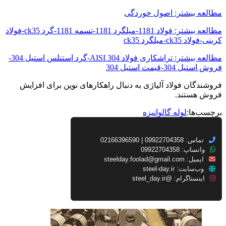
مطالعه بیشتر: اصول خوردگی
مطالعه بیشتر: فولاد 1181-میلگرد 1181-تسمه 1181-گرد ck35-فولاد
کربنی-فولاد ck35-میلگرد ck35
مطالعه بیشتر: تراشکاری فولاد AISI 304-گرد استنلس استیل 304-
فروش استیل 304-قیمت استیل 304
فروشندگان فولاد آلیاژی به دنبال راهکارهای نوین برای افزایش
فروش هستند.
برچسب‌ها:
لوله گالوانیزه
تماس: 09922704358 | 02166396590
واتساپ: 09922704358
ایمیل:
steelday.foolad@gmail.com
وب‌سایت:
steel-day.ir
اینستاگرام:
@steel_day.ir