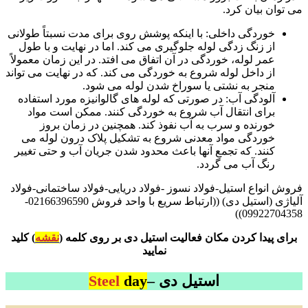
می توان بیان کرد.
خوردگی داخلی: با اینکه پوشش روی برای مدت نسبتاً طولانی
از زنگ زدگی لوله جلوگیری می کند. اما در نهایت و با طول
عمر لوله، خوردگی در آن اتفاق می افتد. در این زمان معمولاً
از داخل لوله شروع به خوردگی می کند. که در نهایت می تواند
منجر به نشتی یا سوراخ شدن لوله می شود.
آلودگی آب: در صورتی که لوله های گالوانیزه مورد استفاده
برای انتقال آب شروع به خوردگی کنند. ممکن است مواد
خورنده و سرب به آب نفوذ کند. همچنین در زمان بروز
خوردگی مواد معدنی شروع به تشکیل پلاک درون لوله می
کنند. که تجمع آنها باعث محدود شدن جریان آب و حتی تغییر
رنگ آب می گردد.
فروش انواع استیل-فولاد نسوز -فولاد دریایی-فولاد ساختمانی-فولاد
آلیاژی (استیل دی) ((ارتباط سریع با واحد فروش 02166396590-
09922704358))
برای پیدا کردن مکان فعالیت استیل دی بر روی کلمه (
نقشه
) کلید
نمایید
استیل دی –
day
Steel