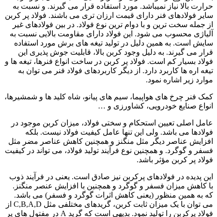
حرارت بالا نیاز نمیباشد. مورد استفاده قرار می گیرند. و نسبت به
سایر فولادهای فنر دارای قیمت ارزان تری می باشند. فولاد پر کربن
از جمله سخت ترین و با دوام ترین نوع فولاد. در بین فولادهای غیر
آلیاژی محسوب می شود. این فولاد دارای مقاومت بالایی نسبت به
سایش است. به همین دلیل در تولید تیغه های برش مورد استفاده
قرار می گیرند. به دلیل وجود کربن بالا، قابلیت جوش پذیری این
فولاد بسیار کم است. فولاد پر کربن در ساخت انواع فنرها، تیغه ها و
تیغه اره ها کاربرد دارد. از دیگر کاربردهای فولاد فنر می توان به
موارد زیر اشاره نمود.
کمک فنر چرخ های هواپیما، سیم های پیانو، شاه کلید ها و شمشیرها،
انواع صنایع خودرویی، کشاورزی و …
عامل اصلی تعیین استحکام و سختی فولاد، میزان کربن موجود در
فولادها می باشد. ولی این تنها عامل کیفیت فولاد نیست. بلکه
افزایش عناصر دیگر مثل منگنز و همچنین کاهش عناصر مضر مثل
فسفر و گوگرد. و همچنین نوع فرآیند تولید فولاد، می تواند در کیفیت
فولاد پر کربن مؤثر باشد.
این پدیده در فولادهای پرکربن نیز صادق است. یعنی در فرآیند ذوب
با کاهش میزان فسفر و گوگرد و همچنین با افزایش عنصر منگنز.
که به همین منظور (یعنی کاهش اثرات گوگرد و فسفر) می باشد.
می توان با یک میزان ثابت کربن، گریدهای مختلفی مثل C,B,A,D از
فولاد پرکربن را تولید نمود. بدیهی است که گرید A در مفتول های پر