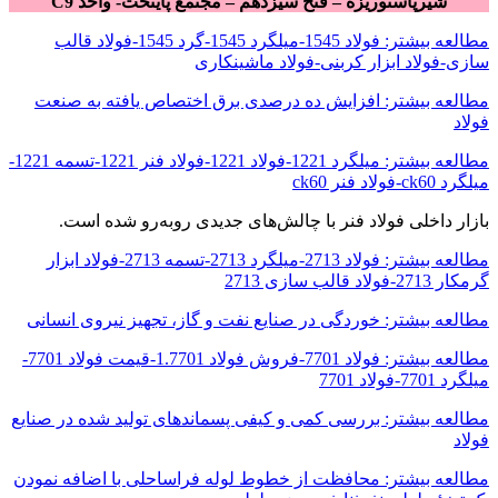
شیرپاستوریزه – فتح سیزدهم – مجتمع پایتخت- واحد C9
مطالعه بیشتر: فولاد 1545-میلگرد 1545-گرد 1545-فولاد قالب
سازی-فولاد ابزار کربنی-فولاد ماشینکاری
مطالعه بیشتر: افزایش ده درصدی برق اختصاص یافته به صنعت
فولاد
مطالعه بیشتر: میلگرد 1221-فولاد 1221-فولاد فنر 1221-تسمه 1221-
میلگرد ck60-فولاد فنر ck60
بازار داخلی فولاد فنر با چالش‌های جدیدی روبه‌رو شده است.
مطالعه بیشتر: فولاد 2713-میلگرد 2713-تسمه 2713-فولاد ابزار
گرمکار 2713-فولاد قالب سازی 2713
مطالعه بیشتر: خوردگی در صنایع نفت و گاز، تجهیز نیروی انسانی
مطالعه بیشتر: فولاد 7701-فروش فولاد 1.7701-قیمت فولاد 7701-
میلگرد 7701-فولاد 7701
مطالعه بیشتر: بررسی کمی و کیفی پسماندهای تولید شده در صنایع
فولاد
مطالعه بیشتر: محافظت از خطوط لوله فراساحلی با اضافه نمودن