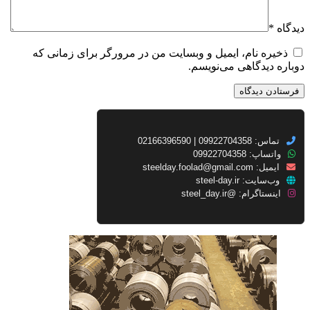
دیدگاه
*
ذخیره نام، ایمیل و وبسایت من در مرورگر برای زمانی که
دوباره دیدگاهی می‌نویسم.
تماس: 09922704358 | 02166396590
واتساپ: 09922704358
ایمیل:
steelday.foolad@gmail.com
وب‌سایت:
steel-day.ir
اینستاگرام:
@steel_day.ir