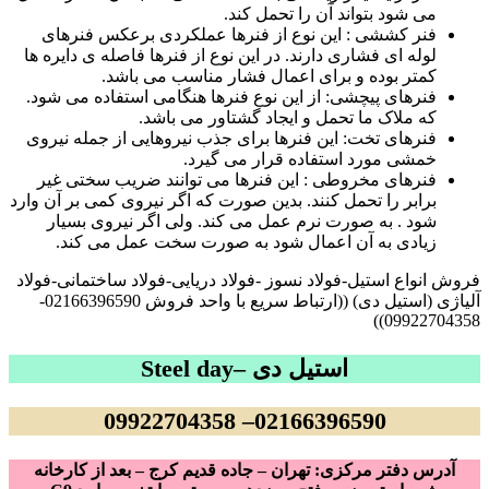
می شود بتواند آن را تحمل کند.
فنر کششی : این نوع از فنرها عملکردی برعکس فنرهای
لوله ای فشاری دارند. در این نوع از فنرها فاصله ی دایره ها
کمتر بوده و برای اعمال فشار مناسب می باشد.
فنرهای پیچشی: از این نوع فنرها هنگامی استفاده می شود.
که ملاک ما تحمل و ایجاد گشتاور می باشد.
فنرهای تخت: این فنرها برای جذب نیروهایی از جمله نیروی
خمشی مورد استفاده قرار می گیرد.
فنرهای مخروطی : این فنرها می توانند ضریب سختی غیر
برابر را تحمل کنند. بدین صورت که اگر نیروی کمی بر آن وارد
شود . به صورت نرم عمل می کند. ولی اگر نیروی بسیار
زیادی به آن اعمال شود به صورت سخت عمل می کند.
فروش انواع استیل-فولاد نسوز -فولاد دریایی-فولاد ساختمانی-فولاد
آلیاژی (استیل دی) ((ارتباط سریع با واحد فروش 02166396590-
09922704358))
استیل دی –
Steel day
02166396590– 09922704358
آدرس دفتر مرکزی: تهران – جاده قدیم کرج – بعد از کارخانه