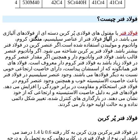
41Cr4
530M40
42C4
SCr440H
41Cr4
41Cr4
فولاد فنر چیست؟
فولاد فنر
یا مفتول های فولادی پُر کربن دسته ای از فولادهای آلیاژی
می باشد. در
آلیاژ
فولاد فنر از عناصر سیلیسیم،
منگنز
، کروم،
وانادیوم و مولیبدن استفاده شده است.اگر عنصر کربن در فولاد فنر
بیشتر باشد. فولاد فنر پر کربن شناخته می شود. اگر وانادیوم عنصر
قالب باشد. فولاد فنر وانادیوم دار و همچنین اگر مقدار عنصر کروم
در فولاد زیاد باشد به فولاد فنر کروم دار معروف است. فولاد های
فنر همانگونه که از اسمشان پیداست، دارای خاصیت ارتجاعی خوبی
نسبت به دیگر فولادها می باشند. وجود عنصر سیلیسیم در فولاد فنر
باعث خاصیت الاستیسیته خوب و همچنین وجود عنصر کروم در
فولاد فنر. استحکام و مقاومت در برابر خوردگی را افزایش می دهد.
فولادهای فنر به دلیل خاصیت الاستیسیته و ارتجاعی که از خود
نشان می دهند. در بارگذاری های کنترل شده، تغییر شکل دائمی
نداده و به حالت اولیه خود باز می گردند.
فولاد فنر پُر کربن
در فولاد فنر پرکربن وزن کربن به کار رفته 0.6 تا 1.4 درصد می
باشد. این نوع از فولاد فنری در کاربردهایی که به تحمل بار و درجه