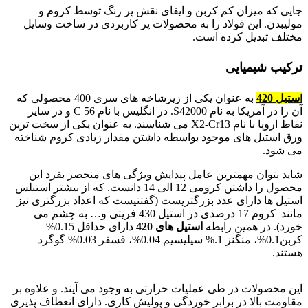
جایی که میزان کم کربن و ایفای نقش پر رنگ توسط کروم و
مولیبدن. این فولاد را به محصولات پر کاربردی در ساخت وسایل
مختلف تبدیل کرده است.
ترکیب شیمیایی
ا
ستیل 420
به عنوان یکی از زیرشاخه های سری 400 محصولی که
آن را در آمریکا به نام S42000. در انگلیس با نام C 56 و در سایر
نقاط اروپا با نام X2-Cr13 می شناسند. به عنوان یکی از سخت ترین
ورق استیل های موجود بواسطه داشتن مقدار زیادی کروم شناخته
می شود.
شاید بتوان مهمترین عامل پیدایش ویژگی های منحصر بفرد این
محصول را داشتن کرومی 12 الی 14 دانست. که از بیشتر استنلس
استیل ها دارای عدد بزرگتریست (گفتنیست که اعداد بزرگتری نیز
مانند کروم 17 درصدی در استیل 430 فریتی و… به چشم می
خورد). در همین رابطه
استیل های 420
دارای حداقل 0.15%
کربن0.1%، منگنز 1.% سیلیسیم 0.04%، فسفر 0.03% گوگرد
هستند.
فولاد 4021
این محصولات در طی عملیات حرارتی به وجود می آیند. و علاوه بر
مقاومت بالا در برابر خوردگی و پولیش کاری. دارای انعطاف پذیری