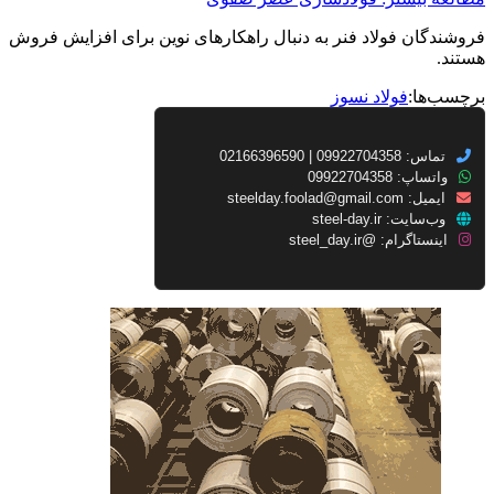
فروشندگان فولاد فنر به دنبال راهکارهای نوین برای افزایش فروش
هستند.
برچسب‌ها:
فولاد نسوز
تماس: 09922704358 | 02166396590
واتساپ: 09922704358
ایمیل:
steelday.foolad@gmail.com
وب‌سایت:
steel-day.ir
اینستاگرام:
@steel_day.ir