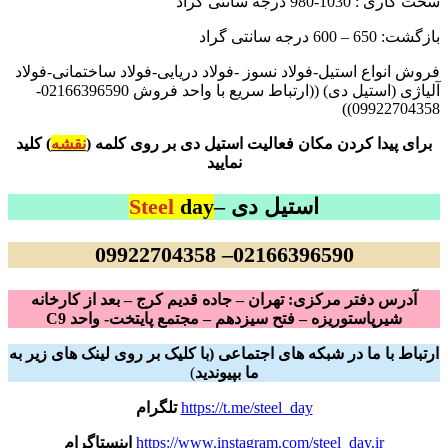
سخت کاری : 1030-980 درجه سانتی گراد
بازگشت: 650 – 600 درجه سانتی گراد
فروش انواع استیل-فولاد نسوز -فولاد دریایی-فولاد ساختمانی-فولاد
آلیاژی (استیل دی) ((ارتباط سریع با واحد فروش 02166396590-
09922704358))
برای پیدا کردن مکان فعالیت استیل دی بر روی کلمه (
نقشه
) کلید
نمایید
استیل دی –
day
Steel
02166396590– 09922704358
آدرس دفتر مرکزی: تهران – جاده قدیم کرج – بعد از کارخانه
شیرپاستوریزه – فتح سیزدهم – مجتمع پایتخت- واحد C9
ارتباط با ما در شبکه های اجتماعی (با کلیک بر روی لینک های زیر به
ما بپیوندید
)
https://t.me/steel_day
تلگرام
https://www.instagram.com/steel_day.ir
اینستاگرام