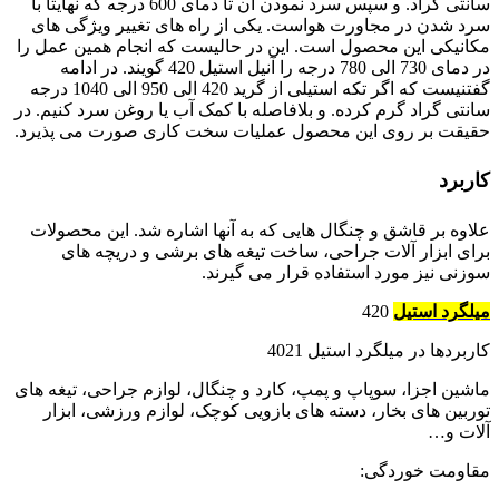
سانتی گراد. و سپس سرد نمودن آن تا دمای 600 درجه که نهایتاً با
سرد شدن در مجاورت هواست. یکی از راه های تغییر ویژگی های
مکانیکی این محصول است. این در حالیست که انجام همین عمل را
در دمای 730 الی 780 درجه را آنیل استیل 420 گویند. در ادامه
گفتنیست که اگر تکه استیلی از گرید 420 الی 950 الی 1040 درجه
سانتی گراد گرم کرده. و بلافاصله با کمک آب یا روغن سرد کنیم. در
حقیقت بر روی این محصول عملیات سخت کاری صورت می پذیرد.
کاربرد
علاوه بر قاشق و چنگال هایی که به آنها اشاره شد. این محصولات
برای ابزار آلات جراحی، ساخت تیغه های برشی و دریچه های
سوزنی نیز مورد استفاده قرار می گیرند.
میلگرد استیل
420
کاربردها در میلگرد استیل 4021
ماشین اجزا، سوپاپ و پمپ، کارد و چنگال، لوازم جراحی، تیغه های
توربین های بخار، دسته های بازویی کوچک، لوازم ورزشی، ابزار
آلات و…
مقاومت خوردگی: