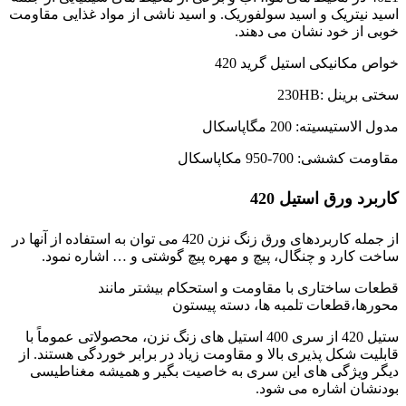
اسید نیتریک و اسید سولفوریک. و اسید ناشی از مواد غذایی مقاومت
خوبی از خود نشان می دهند.
خواص مکانیکی استیل گرید 420
سختی برینل :230HB
مدول الاستیسیته: 200 مگاپاسکال
مقاومت کششی: 700-950 مکاپاسکال
کاربرد ورق استیل 420
از جمله کاربردهای ورق زنگ نزن 420 می توان به استفاده از آنها در
ساخت کارد و چنگال، پیچ و مهره پیچ گوشتی و … اشاره نمود.
قطعات ساختاری با مقاومت و استحکام بیشتر مانند
محورها،قطعات تلمبه ها، دسته پیستون
ستیل 420 از سری 400 استیل های زنگ نزن، محصولاتی عموماً با
قابلیت شکل پذیری بالا و مقاومت زیاد در برابر خوردگی هستند. از
دیگر ویژگی های این سری به خاصیت بگیر و همیشه مغناطیسی
بودنشان اشاره می شود.