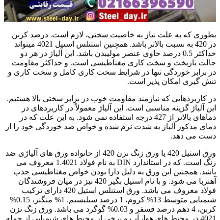
بطوری که به علت نیاز به خاصیت سختی، لازم است. درصد کربن
در 420 به نسبت بالاتر باشد. همچنین استنلس استیل 4021 میتواند
حداکثر 0.5 درصد حاوی عنصر مولیبدن باشد. این آلیاژ در هر دو
حالت بازپخت و سخت کاری مغناطیسی است. و حداکثر مقاومت
در برابر خوردگی تنها در شرایط سخت کاری کامل و سخت کاری و
تنش گیری امکان پذیر است.
در کاربردهایی که نیازمند مقاومت خوب در برابر سختی بالا هستیم.
این آلیاژ گزینه مناسبی است. این آلیاژ معمولاً در کاربردهای در
دماهای بالاتر از 427 درجه استفاده نمی شود. به این علت که در
دمای مذکور آلیاژ به شدت نرم شده و خواص ضد خوردگی خود را از
دست می دهد.
ورق استیل 420 یا ورق زنگ نزن 420 از خانواده ورق های آلیاژی ضد
زنگ است. که در استاندارد DIN به نام فولاد 1.4021 معروف می
باشد. همچنین این ورق به دلیل دارا بودن خواص مغناطیسی جذب
آهنربا می شود. و با نام استیل بگیر 420 نیز در میان فروشندگان
فولاد معروف می باشد. ورق استنلس استیل 420 دارای ترکیب
شیمیایی متوسط 13% کروم، 1 درصد سیلیسیم. 1% منگنز، 0.15%
کربن، 4 دهم درصد فسفر و 0.03% گوگرد می باشد. ورق زنگ نزن
4021 در محیط های هوا، آب و برخی از محیط های شیمیایی از جمله