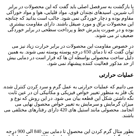
با بازگشت به سرفصل اصلی باید گفت که این محصولات در برابر
آب شیرین. اسیدهای نچندان قوی، مواد قلیایی، هوا و مواد خوراکی
مقاوم بوده و دچار خوردگی نمی شود. جالب است بدانید که چنانچه
این محصولات براق و مورد صیقل باشند. دارای مقاومت بیشتری
بوده و در صورت پذیرش خط و پرداخت سطحی در برابر خوردگی
ضعیف تر می شوند.
در خصوص مقاومت این محصولات در برابر حرارت زیاد نیز می
توان گفت که تا دمای 650 درجه پوسته پوسته نمی شوند. به همین
دلیل ساخت محصولی بواسطه آن ها که قرار است در دمایی بیش
از حد مذکور فعالیت کننده پیشنهاد نمی شود.
عملیات حرارتی
می دانیم که عملیات حرارتی به عمل گرم و سرد کردن کنترل شده.
یک فلز به منظور تغییر خواص فیزیکی و مکانیکی آن در عین ثابت
نگه داشتن شکل این قطعه بیان می شود. در این روش که نوع و
میزان گرمایش و سرمایش به تغییر خواص محصول نهایی می
انجامد. محصولی مانند استیل های 420 دارای رفتارهای مختلفی می
باشند.
فولاد 4021
بطور مثال گرم کردن این محصول تا دمایی بین 840 الی 900 درجه