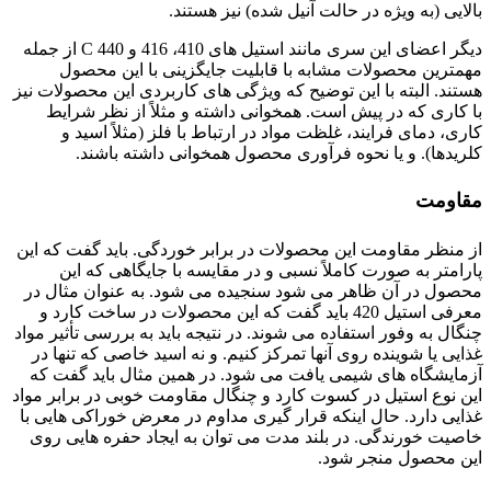
بالایی (به ویژه در حالت آنیل شده) نیز هستند.
دیگر اعضای این سری مانند استیل های 410، 416 و C 440 از جمله
مهمترین محصولات مشابه با قابلیت جایگزینی با این محصول
هستند. البته با این توضیح که ویژگی های کاربردی این محصولات نیز
با کاری که در پیش است. همخوانی داشته و مثلاً از نظر شرایط
کاری، دمای فرایند، غلظت مواد در ارتباط با فلز (مثلاً اسید و
کلریدها). و یا نحوه فرآوری محصول همخوانی داشته باشند.
مقاومت
از منظر مقاومت این محصولات در برابر خوردگی. باید گفت که این
پارامتر به صورت کاملاً نسبی و در مقایسه با جایگاهی که این
محصول در آن ظاهر می شود سنجیده می شود. به عنوان مثال در
معرفی استیل 420 باید گفت که این محصولات در ساخت کارد و
چنگال به وفور استفاده می شوند. در نتیجه باید به بررسی تأثیر مواد
غذایی یا شوینده روی آنها تمرکز کنیم. و نه اسید خاصی که تنها در
آزمایشگاه های شیمی یافت می شود. در همین مثال باید گفت که
این نوع استیل در کسوت کارد و چنگال مقاومت خوبی در برابر مواد
غذایی دارد. حال اینکه قرار گیری مداوم در معرض خوراکی هایی با
خاصیت خورندگی. در بلند مدت می توان به ایجاد حفره هایی روی
این محصول منجر شود.
فولاد 4021