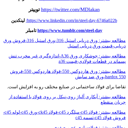
https://twitter.com/MDlakan
توییتر
https://www.linkedin.com/in/steel-day-6746a022b/
لینکدین
https://www.tumblr.com/steel-day
تامبلر
مطالعه بیشتر: ورق دریایی استیل 316-ورق استیل 316-فروش ورق
دریایی-قیمت ورق دریایی استیل
مطالعه بیشتر: جوشکاری ورق A36-اندازه‌گیری غیر مخرب تنش
پسماند در قطعات فولادی-قیمت a36
مطالعه بیشتر: ورق هاردوکس 550-فولاد هاردوکس 550-فروش
hardox 550-ورق ضد سایش
تقاضا برای فولاد ساختمانی در صنایع مختلف رو به افزایش است.
مطالعه بیشتر: آبکاری آلیاژ روی-نیکل بر روی فولاد با استفاده از
جریان منقطع
مطالعه بیشتر: فولاد c45-میلگرد c45-فولاد ck45-ورق c45-لوله c45-
فروش فولاد c45-تسمه c45
مطالعه بیشتر: فولادسازی عصر صفوی