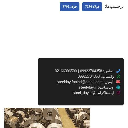
برچسب‌ها:
فولاد 7176
فولاد 7701
تماس: 09922704358 | 02166396590
واتساپ: 09922704358
ایمیل:
steelday.foolad@gmail.com
وب‌سایت:
steel-day.ir
اینستاگرام:
@steel_day.ir