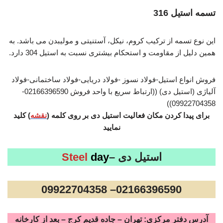
تسمه استیل 316
این نوع تسمه از ترکیب کروم، نیکل، آستنیتی و مولیبدن می باشد. به
همین دلیل از مقاومت و استحکام بیشتری نسبت به استیل 304 دارد.
فروش انواع استیل-فولاد نسوز -فولاد دریایی-فولاد ساختمانی-فولاد
آلیاژی (استیل دی) ((ارتباط سریع با واحد فروش 02166396590-
09922704358))
برای پیدا کردن مکان فعالیت استیل دی بر روی کلمه (
نقشه
) کلید
نمایید
استیل دی –
day
Steel
02166396590– 09922704358
آدرس دفتر مرکزی: تهران – جاده قدیم کرج – بعد از کارخانه