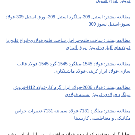
فروش انواع استیل
مطالعه بیشتر: استیل 309-میلگرد استیل 309- ورق استیل 309-فولاد
نسوز-استیل نسوز 309
مطالعه بیشتر: ساخت فلنج-مراحل ساخت فلنج فولادی-انواع فلنج با
فولادهای آلیاژی-فروش ورق آلیاژی
مطالعه بیشتر: فولاد 1545-میلگرد 1545-گرد 1545-فولاد قالب
سازی-فولاد ابزار کربنی-فولاد ماشینکاری
مطالعه بیشتر: فولاد 2606-فولاد ابزار گرم کار-فولاد H12-فروش
میلگرد فولادی-فروش تسمه فولادی
مطالعه بیشتر: میلگرد 7131-فولاد سمانته 7131-تغییرات خواص
مکانیکی و مغناطیسی کاربیدها
تحلیل‌گران معتقدند که آینده‌ی فولاد ساختمانی در بازار ایران روشن