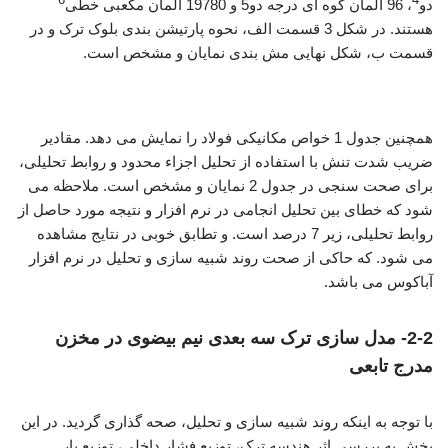
6
4
دو
، 96 المان گوه ای درجه دو5 و 19780 المان مکعبی خطی
هستند. در شکل 3 قسمت الف، نحوه پارتیشن بندی بلوک ترک و در
قسمت ب، شکل نهایی مش بندی نمایان و مشخص است.
تحلیل ترک نیم بیضوی
همچنین جدول 1 خواص مکانیکی فولاد را نمایش می دهد. مقادیر
ضریب شدت تنش با استفاده از تحلیل اجزاء محدود و روابط تحلیلی،
برای صحت سنجی در جدول 2 نمایان و مشخص است. ملاحظه می
شود که خطای بین تحلیل انجامی در نرم افزار و نتیجه مورد حاصل از
روابط تحلیلی، زیر 7 درصد است. و تطابق خوبی در نتایج مشاهده
می شود. که حاکی از صحت روند شبیه سازی و تحلیل در نرم افزار
آباکوس می باشد.
2-2- مدل سازی ترک سه بعدی نیم بیضوی در مخزن
مدرج تابعی
با توجه به اینکه روند شبیه سازی و تحلیل، صحه گذاری گردید. در این
بخش به بررسی اثر هندسه ترک، توزیع فشار داخلی، توزیع بار