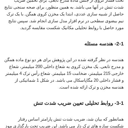
تحت فشار کروی از جنس ماده مدرج تابعی. برای تخمین ضریب
شدت تنش در آنها می باشد. به همین منظور، برای صحه سنجی نتایج
حاصل از شبیه سازی عددی، ابتدا یک مخزن کروی همگن. با یک ترک
نیم بیضوی سطحی در نرم افزار مدل سازی انجام شد. سپس نتایج
مورد حاصل با روابط تحلیلی مکانیک شکست مقایسه گردید.
2-1- هندسه مسئله
هندسه در نظر گرفته شده در این پژوهش برای هر دو نوع ماده همگن
و مدرج تابعی. یک مخزن کروی به شعاع داخلی 200 میلیمتر، شعاع
خارجی 215 میلیمتر، ضخامت 15 میلیمتر. شعاع رأس ترک 4 میلیمتر
و فشار داخلی 20 مگاپاسکال می باشد. در شکل 1 شماتیکی از
هندسه مخزن و ترک ارائه شده است.
3-1- روابط تحلیلی تعیین ضریب شدت تنش
همانطور که بیان شد، ضریب شدت تنش پارامتر اساس رفتار
شکست سازه های ترک دار می باشد. این ضریب تحت بارگذاری مود