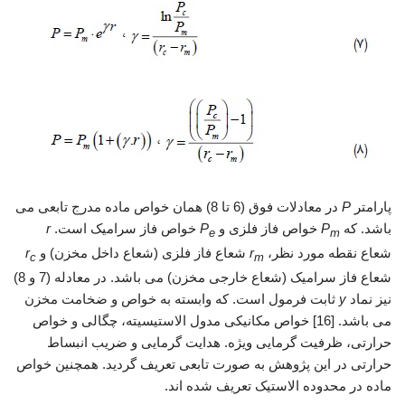
پارامتر
P
در معادلات فوق (6 تا 8) همان خواص ماده مدرج تابعی می
باشد. که
P
خواص فاز فلزی و
P
خواص فاز سرامیک است.
r
e
m
شعاع نقطه مورد نظر،
r
شعاع فاز فلزی (شعاع داخل مخزن) و
r
c
m
شعاع فاز سرامیک (شعاع خارجی مخزن) می باشد. در معادله (7 و 8)
نیز نماد
y
ثابت فرمول است. که وابسته به خواص و ضخامت مخزن
می باشد. [16] خواص مکانیکی مدول الاستیسیته، چگالی و خواص
حرارتی، ظرفیت گرمایی ویژه. هدایت گرمایی و ضریب انبساط
حرارتی در این پژوهش به صورت تابعی تعریف گردید. همچنین خواص
ماده در محدوده الاستیک تعریف شده اند.