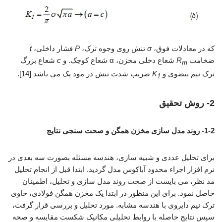
که در معادلات فوق،
σ
تنش روی وجوه ترک،
P
فشار داخلی،
t
ضخامت
R
شعاع دخلی مخزن، α شعاع کوچک. و
c
شعاع بزرگ
m
ترک نیم بیضوی و
K
ضریب شدت تنش در مود یک می باشد [14].
1
2- روش تحقیق
1-2- روند مدل سازی مخزن همگن و صحت سنجی نتایج
برای تحلیل عددی و شبیه سازی، هندسه مسئله بصورت سه بعدی در
نرم افزار اجراء محدود آباکوس مدل گردید. ابتدا قبل از انجام تحلیل
مد نظر، می بایست از صحت روند مدل سازی و تحلیل، اطمینان
حاصل نمود. برای این منظور در ابتدا یک مخزن همگن فولادی، حاوی
ترک نیم دایروی با هندسه مشابه. مورد تحلیل و بررسی قرار گرفت،
سپس نتایج حاصله با روابط تحلیلی مکانیک شکست مقایسه و صحه