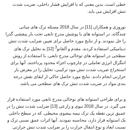
خطی است. بدین معنی که با افزایش فشار داخلی، ضریب شدت
تنش افزایش می یابد.
نوروزی و همکاران [11] در سال 2018 مسئله ترک های میانی
چندگانه. در استوانه های با پوشش مدرج تابعی تحت بار پیچشی گذرا
را حل نمودند. و از نتایج مورد حاصل برای تعیین ضرایب شدت تنش
3
دینامیکی استفاده کردند. مقدم و آلفانو
[12] به تحلیل ترک های
سطحی در استوانه های توخالی مدرج تابعی. با استفاده از روش
انتگرال انرژی تعاملی در چارچوب اجزاء محدود پرداختند. آنها برای
استخراج ضریب شدت تنش مود ترکیبی، تحلیل را در معرض بار
حرارتی انجام دادند. نتایج مورد حاصل حاکی از ایفای نقش درجه
بندی مواد در ضریب شدت تنش ترک های سطحی می باشد.
و برای طراحی استوانه های توخالی مدرج تابعی مورد استفاده قرار
می گیرد. در سال 2018 نبوی و زارعی [13] ضرایب شدت تنش را در
عمیق ترین نقطه یک ترک نیمه بیضوی محیطی. که در سطح داخلی
یک استوانه قرار دارد، محاسبه نمودند. آنها اثرات عمق نسبی ترک و
نسبت ابعاد و نوع انتقال حرارت را بر ضرایب شدت تنش حرارتی