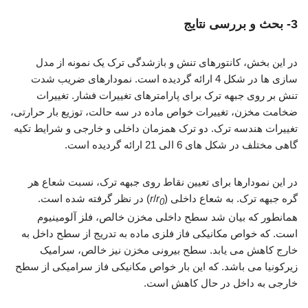
3- بحث و بررسی نتایج
در این بخش، کانتورهای تنش و بازشدگی ترک یک نمونه از مدل
سازی ها در شکل 4 ارائه گردیده است. نمودارهای ضریب شدت
تنش بر روی جبهه ترک برای پارامترهای تغییرات فشار. تغییرات
ضخامت مخزن، تغییرات خواص ماده در سه حالت، توزیع بار حرارتی،
تغییرات هندسه ترک. دو ترک همزمان داخلی و خارجی و شرایط تکیه
گاهی مختلف در شکل های 6 الی 21 ارائه گردیده است.
در این نمودارها برای تعیین نقاط روی جبهه ترک، نسبت شعاع هر
گره جبهه ترک. به شعاع داخلی (
r
/
r
) در نظر گرفته شده است.
0
همانطور که بیان شد سطح داخلی مخزن خالص، فلز آلومینیوم
است. که خواص مکانیکی فاز فلزی ماده به تدریج از سطح داخل به
خارج کاهش می یابد. سطح بیرونی مخزن نیز خالص، سرامیک
زیرکونیا می باشد. که این بار خواص مکانیکی فاز سرامیکی از سطح
خارجی به داخل در حال کاهش است.