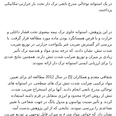
در یک استوانه توخالی مدرج تابعی ترک دار تحت بار حرارتی-مکانیکی
پرداختند.
تحلیل ترک نیم بیضوی
در این پژوهش، استوانه حاوی ترک نیمه بیضوی تحت فشار داخلی و
حرارت و با فرض همسانگرد بودن ماده مورد مطالعه قرار گرفت. با
بررسی اثر گسترش ضریب غیر یکنواخت حرارتی در توزیع ضریب
شدت تنش، نشان دادند. که درجه بندی مواد و هندسه ترک تأثیر
زیادی بر میزان و توزیع ضرایب شدت تنش دارند. همچنین نتایج عددی
را برای ارزیابی ایمنی استوانه ترک دار ارائه نمودند.
شقاقی مقدم و همکاران [5] در سال 2012 مطالعه ای برای تعیین
مواد ترکیبی ضرایب شدت تنش ترک های سطحی. در استوانه های
توخالی مدرج تابعی انجام دادند. آنها برای استخراج ضریب شدت
تنش از روش اجزاء محدود و انرژی متقابل در فرم دامنه استفاده
کرده. و تأثیر نسبت پواسون و مدول یانگ در جهت شعاعی با تغییر
تصاعدی را بررسی نمودند. نتایجی که از این پژوهش بدست آمد،
نشان داد. که خواص مواد مدرج به میزان قابل توجهی بر توزیع ضریب