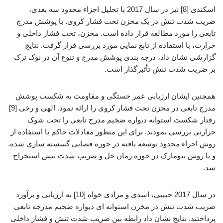
اسکندی [8] نیز در سال 2017 با تحلیل اجزاء محدود سه بعدی،
ضریب شدت تنش در یک مخزن تحت فشار کروی. با پوشش مدرج
تابعی را مورد مطالعه قرار داده است. مخزن، تحت فشار داخلی و
حرارت، با استفاده از تابع نمایی مورد بررسی قرار گرفت. نتایج
گزارشی نشان داد، درجه بندی پوشش مدرج و تنوع آن در نوک ترک
بر ضریب شدت تنش تأثیرگذار است.
همچنین ایشان ارزیابی عمر خستگی و مقاومت به شکست پوشش
مدرج تابعی در مخزن تحت فشار کروی را ارائه نمود. الهی و رخی [9]
رفتار شکست استوانه دیواره ضخیم مدرج تابعی را تحت شوک
حرارتی بررسی نمودند. برای این منظور معادلات حاکم با استفاده از
روش اجراء محدود توسعه یافته در حوزه فضایی گسسته سازی شده.
و با روش نیومارک در حوزه زمان حل و ضریب شدت تنش استخراج
شد.
در سال 2017 حبیبی، اسدی و مرادی خواه [10] به ارزیابی و برآورد
ضریب شدت تنش در مخزن استوانه ای دیواره ضخیم مدرجه تابعی
پرداختند. نتایج نشان داد رابطه بین ضریب شدت تنش و فشار داخلی