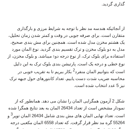
گذاری گردید.
تحلیل ترک نیم بیضوی
از آنجائیکه هندسه مد نظر با توجه به شرایط مرزی و بارگذاری
متقارن است. برای صرفه جویی در وقت و کمتر شدن زمان تحلیل،
یک هشتم مخزن مدل شده است. همچنین برای مش بندی صحیح،
مدل به دو بلوک مخزن و ترک تقسیم بندی گردید. نوع المان مورد
استفاده برای بلوک ترک، از نوع درجه دو
میباشد. و بلوک مخزن، از
1
نوع خطی و درجه یک است. پارتیشن بندی بلوک ترک به این دلیل
2
است که بتوانیم المان منفرد
بکار ببریم تا به تقریب خوبی در
محاسبه ضریب شدت دست یابیم. تعداد کانتورهای حول جبهه ترک
نیز 5 عدد انتخاب شده است.
شکل 2 آزمون همگرایی المان را نشان می دهد. همانطور که از
نمودار مشخص است از تعداد 26434 المان به بعد نتایج همگرا شده
3
است. تعداد نهایی المان های مش بندی شامل 26434 المان توپر
و
55264 گره مد نظر قرار گرفت. که تعداد 6558 المان مکعبی درجه