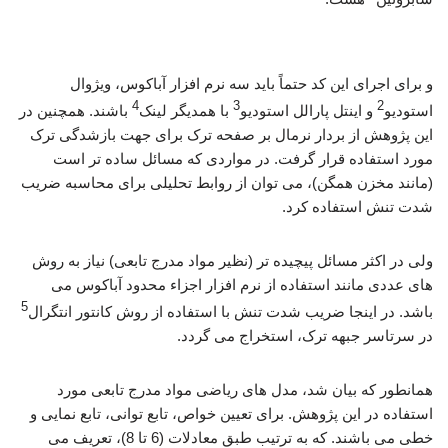
تحلیل ترک نیم بیضوی
و برای اجرای این کد حتماً باید سه نرم افزار آباکوس، ویژوال
4
3
2
استودیو
و اینتل پارالل استودیو
با همدیگر لینک
باشند. همچنین در
این پژوهش از بردار نرمال بر صفحه ترک برای جهت بازشدگی ترک
مورد استفاده قرار گرفت. در مواردی که مسائل ساده تر است
(مانند مخزن همگن)، می توان از روابط تحلیلی برای محاسبه ضریب
شدت تنش استفاده کرد.
ولی در اکثر مسائل پیچیده تر (نظیر مواد مدرج تابعی) نیاز به روش
های عددی مانند استفاده از نرم افزار اجزاء محدود آباکوس می
5
باشد. در اینجا ضریب شدت تنش با استفاده از روش کانتور انتگرال
در سرتاسر جبهه ترک، استخراج می گردد.
همانطور که بیان شد، مدل های ریاضی مواد مدرج تابعی مورد
استفاده در این پژوهش. برای تعیین خواص، تابع توانی، تابع نمایی و
خطی می باشند. که به ترتیب طبق معادلات (6 تا 8)، تعریف می