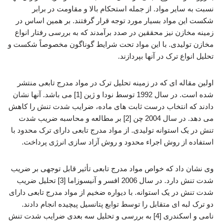
نسبت به سایر مواد. از جمله استحکام بالا و مقاومت در برابر
شکست این مواد بسیار مورد توجه قرار گرفتند. بر همین اساس در
زمینه مخازن نیز محققین در صدد برآمدند که به بررسی رفتار انواع
مخازن تولیدی. با این مواد تحت شرایط گوناگون مخصوصاً شکست و
تحلیل انواع ترک در آنها بپردازند.
اولین مقاله ای که در زمینه تحلیل ترک در مواد مدرج تابعی منتشر
شده است. در سال 1992 توسط نودا و ژین [1] می باشد. آنها نشان
دادند که انتخاب درست ثابت های ماده، ضرایب شدت تنش را کاهش
می دهد. در سال 2004 چن [2] بر مطالعه و محاسبه ضریب شدت
تنش در یک استوانه تولیدی. از مواد مدرج تابعی دارای ترک محدود با
استفاده از روش اجراء محدود و روش آزاد سازی انرژی پرداخت.
وی نشان داد که خواص مواد مدرج تابعی تأثیر قابل توجهی بر ضریب
شدت تنش دارد. در سال 2006 افسر و آنیسوزاما [3] تحلیل ضریب
شدت تنش در یک استوانه. با دیواره ضخیم از مواد مدرج تابعی دارای
دو ترک لبه ای متقابل را توسط توابع پتانسیل پیچیده انجام دادند.
نامی و اسکندری [4] به بررسی و تحلیل سه بعدی ضرایب شدت تنش