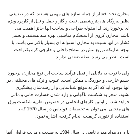
مخازن تحت فشار از جمله سازه های مهمی هستند. که در صنایعی
نظیر نیروگاه ها، پتروشیمی، نفت و گاز و حمل و نقل از کاربرد ویژه
ای برخوردارند. لذا مقوله طراحی و ساخت آنها حائز اهمیت می
باشد. مخازن کروی از استحکام مناسبی بهره مند هستند. و تحمل
فشار در آنها نسبت به مخازن استوانه ای بسیار بالاتر می باشد. با
توجه به اینکه توزیع تنش در سطح داخلی و خارجی کره یکنواخت
است. بنظر می رسد نقطه ضعفی ندارند.
ولی با توجه به دلایلی از قبیل فرآیند ساخت این نوع مخازن، برخورد
جسم خارجی و خوردگی، ممکن است. عیوب و ترک های مختلفی در
آنها بوجود آید که اگر به موقع شناسایی و از رشدشان پیشگیری
نشود. منجر به شکست ناگهانی و وارد شدن خسارت جانی و مالی
خواهد شد. از اولین کارهای انجامی در خصوص نظریه شکست ورق
های منحنی. می توان به تحقیقات فولیاس در سال 1970 که با
استفاده از تئوری گریفیث انجام گرفت، اشاره نمود.
با ورود مواد مدرج تابعی در سال 1984 به صنعت و مزیت فراوان آنها